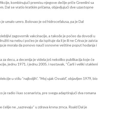
cije, kombinujući premisu njegove dečije priče Gremlini sa
. Dal se vratio kratkim pričama, objavljujući dve uzastopne
 je umalo umro. Bolovao je od hidrocefalusa, pa je Dal
lebljivi zagovornik vakcinacije, a takođe je počeo da dovodi u
ti na nebu i počeo je da ispituje da li je ili ne Crkva je zaista
ega je morala da ponovo nauči osnovne veštine poput hodanja i
 decu, a decenija je videla još nekoliko publikacija koje će
je, jednu 1971. i jednu 2005. i nastavak, “Čarli i veliki stakleni
lekcije u stilu “najboljih“. “Moj ujak Osvald”, objavljen 1979, bio
 je radio i kao scenarista, pre svega adaptirajući dva romana
e ćelije ne „sazrevaju“ u zdrava krvna zrnca. Roald Dal je