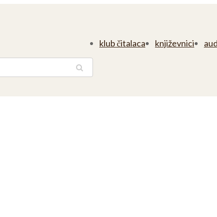
klub čitalaca
književnici
aud
traga