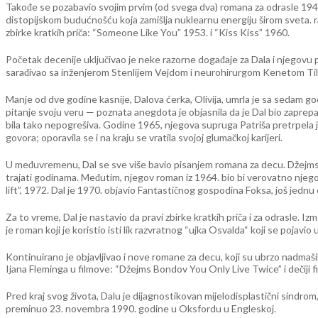
Takođe se pozabavio svojim prvim (od svega dva) romana za odrasle 1948
distopijskom budućnošću koja zamišlja nuklearnu energiju širom sveta. 
zbirke kratkih priča: “Someone Like You” 1953. i “Kiss Kiss” 1960.
Početak decenije uključivao je neke razorne događaje za Dala i njegovu p
sarađivao sa inženjerom Stenlijem Vejdom i neurohirurgom Kenetom Tilom k
Manje od dve godine kasnije, Dalova ćerka, Olivija, umrla je sa sedam go
pitanje svoju veru — poznata anegdota je objasnila da je Dal bio zaprepašc
bila tako nepogrešiva. Godine 1965, njegova supruga Patriša pretrpela 
govora; oporavila se i na kraju se vratila svojoj glumačkoj karijeri.
U međuvremenu, Dal se sve više bavio pisanjem romana za decu. Džejms i d
trajati godinama. Međutim, njegov roman iz 1964. bio bi verovatno njegov na
lift”, 1972. Dal je 1970. objavio Fantastičnog gospodina Foksa, još jednu 
Za to vreme, Dal je nastavio da pravi zbirke kratkih priča i za odrasle. Izme
je roman koji je koristio isti lik razvratnog “ujka Osvalda“ koji se pojavio 
Kontinuirano je objavljivao i nove romane za decu, koji su ubrzo nadmaši
Ijana Fleminga u filmove: “Džejms Bondov You Only Live Twice” i dečiji fi
Pred kraj svog života, Dalu je dijagnostikovan mijelodisplastični sindrom, r
preminuo 23. novembra 1990. godine u Oksfordu u Engleskoj.