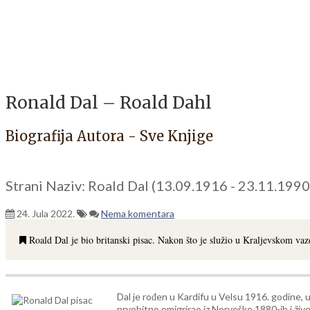
Ronald Dal – Roald Dahl
Biografija Autora - Sve Knjige
Strani Naziv: Roald Dal (13.09.1916 - 23.11.1990
24. Jula 2022.
Nema komentara
Roald Dal je bio britanski pisac. Nakon što je služio u Kraljevskom vaz
Dal je rođen u Kardifu u Velsu 1916. godine, u 
prvobitno emigrirao iz Norveške 1880-ih i živ