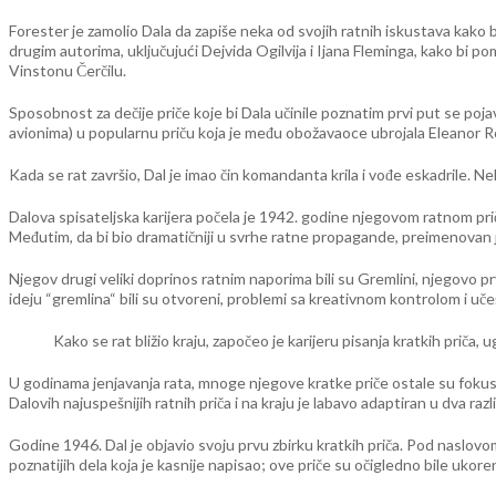
Forester je zamolio Dala da zapiše neka od svojih ratnih iskustava kako b
drugim autorima, uključujući Dejvida Ogilvija i Ijana Fleminga, kako bi 
Vinstonu Čerčilu.
Sposobnost za dečije priče koje bi Dala učinile poznatim prvi put se pojav
avionima) u popularnu priču koja je među obožavaoce ubrojala Eleanor Ro
Kada se rat završio, Dal je imao čin komandanta krila i vođe eskadrile. 
Dalova spisateljska karijera počela je 1942. godine njegovom ratnom pr
Međutim, da bi bio dramatičniji u svrhe ratne propagande, preimenovan je u
Njegov drugi veliki doprinos ratnim naporima bili su Gremlini, njegovo p
ideju “gremlina“ bili su otvoreni, problemi sa kreativnom kontrolom i u
Kako se rat bližio kraju, započeo je karijeru pisanja kratkih priča
U godinama jenjavanja rata, mnoge njegove kratke priče ostale su fokusi
Dalovih najuspešnijih ratnih priča i na kraju je labavo adaptiran u dva razli
Godine 1946. Dal je objavio svoju prvu zbirku kratkih priča. Pod naslovom 
poznatijih dela koja je kasnije napisao; ove priče su očigledno bile ukore