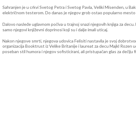
Sahranjen je u crkvi Svetog Petra i Svetog Pavla, Veliki Misenden, u Ba
električnom testerom. Do danas je njegov grob ostao popularno mesto gde
Dalovo nasleđe uglavnom počiva u trajnoj snazi njegovih knjiga za decu. Ne
samo njegovi književni doprinosi koji su i dalje imali uticaj.
Nakon njegove smrti, njegova udovica Felisiti nastavila je svoj dobrotv
organizacija Booktrust iz Velike Britanije i laureat za decu Majkl Rozen 
poseban stil humora i njegov sofisticirani, ali pristupačan glas za dečiju fi