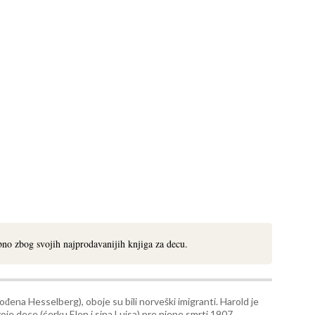
bno zbog svojih najprodavanijih knjiga za decu.
rođena Hesselberg), oboje su bili norveški imigranti. Harold je
je dece (ćerku Elen i sina Luisa) pre njene smrti 1907.