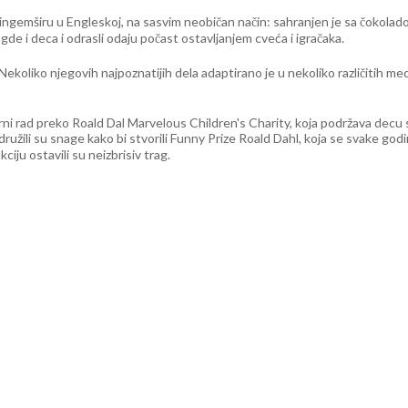
kingemširu u Engleskoj, na sasvim neobičan način: sahranjen je sa čokolado
 i deca i odrasli odaju počast ostavljanjem cveća i igračaka.
koliko njegovih najpoznatijih dela adaptirano je u nekoliko različitih medi
orni rad preko Roald Dal Marvelous Children's Charity, koja podržava dec
udružili su snage kako bi stvorili Funny Prize Roald Dahl, koja se svake god
kciju ostavili su neizbrisiv trag.