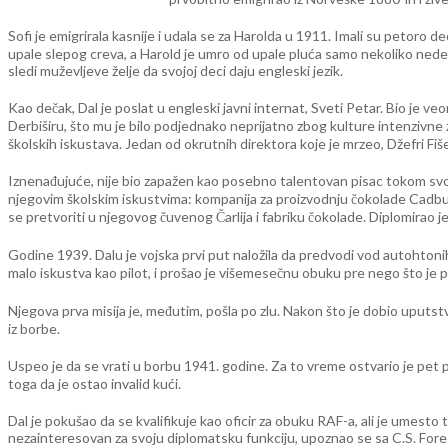
Sofi je emigrirala kasnije i udala se za Harolda u 1911. Imali su petoro de
upale slepog creva, a Harold je umro od upale pluća samo nekoliko nedelja
sledi muževljeve želje da svojoj deci daju engleski jezik.
Kao dečak, Dal je poslat u engleski javni internat, Sveti Petar. Bio je v
Derbiširu, što mu je bilo podjednako neprijatno zbog kulture intenzivne ze
školskih iskustava. Jedan od okrutnih direktora koje je mrzeo, Džefri Fiše
Iznenađujuće, nije bio zapažen kao posebno talentovan pisac tokom svo
njegovim školskim iskustvima: kompanija za proizvodnju čokolade Cadbur
se pretvoriti u njegovog čuvenog Čarlija i fabriku čokolade. Diplomirao je
Godine 1939. Dalu je vojska prvi put naložila da predvodi vod autohtoni
malo iskustva kao pilot, i prošao je višemesečnu obuku pre nego što je
Njegova prva misija je, međutim, pošla po zlu. Nakon što je dobio uputstv
iz borbe.
Uspeo je da se vrati u borbu 1941. godine. Za to vreme ostvario je pet 
toga da je ostao invalid kući.
Dal je pokušao da se kvalifikuje kao oficir za obuku RAF-a, ali je umest
nezainteresovan za svoju diplomatsku funkciju, upoznao se sa C.S. For