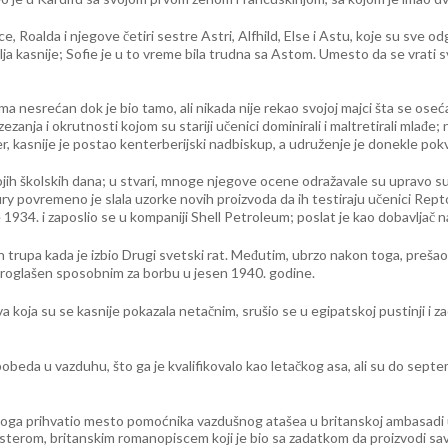
ce, Roalda i njegove četiri sestre Astri, Alfhild, Else i Astu, koje su sve 
 kasnije; Sofie je u to vreme bila trudna sa Astom. Umesto da se vrati svojo
eoma nesrećan dok je bio tamo, ali nikada nije rekao svojoj majci šta se os
zanja i okrutnosti kojom su stariji učenici dominirali i maltretirali mlađe;
r, kasnije je postao kenterberijski nadbiskup, a udruženje je donekle pokvar
jih školskih dana; u stvari, mnoge njegove ocene odražavale su upravo su
y povremeno je slala uzorke novih proizvoda da ih testiraju učenici Rept
 1934. i zaposlio se u kompaniji Shell Petroleum; poslat je kao dobavljač n
h trupa kada je izbio Drugi svetski rat. Međutim, ubrzo nakon toga, preša
 proglašen sposobnim za borbu u jesen 1940. godine.
a koja su se kasnije pokazala netačnim, srušio se u egipatskoj pustinji i z
pobeda u vazduhu, što ga je kvalifikovalo kao letačkog asa, ali su do sep
o toga prihvatio mesto pomoćnika vazdušnog atašea u britanskoj ambasadi u
esterom, britanskim romanopiscem koji je bio sa zadatkom da proizvodi sa