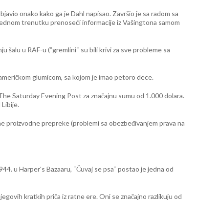
 objavio onako kako ga je Dahl napisao. Završio je sa radom sa
, u jednom trenutku prenoseći informacije iz Vašingtona samom
ju šalu u RAF-u (”gremlini“ su bili krivi za sve probleme sa
l, američkom glumicom, sa kojom je imao petoro dece.
e The Saturday Evening Post za značajnu sumu od 1.000 dolara.
Libije.
 razne proizvodne prepreke (problemi sa obezbeđivanjem prava na
944. u Harper's Bazaaru, “Čuvaj se psa“ postao je jedna od
egovih kratkih priča iz ratne ere. Oni se značajno razlikuju od