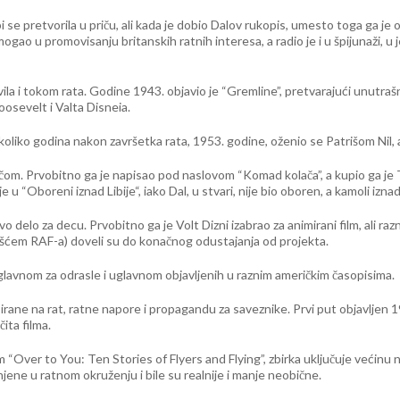
i se pretvorila u priču, ali kada je dobio Dalov rukopis, umesto toga ga je
pomogao u promovisanju britanskih ratnih interesa, a radio je i u špijunaži
ila i tokom rata. Godine 1943. objavio je “Gremline”, pretvarajući unutrašn
osevelt i Valta Disneia.
Nekoliko godina nakon završetka rata, 1953. godine, oženio se Patrišom Ni
ičom. Prvobitno ga je napisao pod naslovom “Komad kolača”, a kupio ga j
 “Oboreni iznad Libije“, iako Dal, u stvari, nije bio oboren, a kamoli iznad 
rvo delo za decu. Prvobitno ga je Volt Dizni izabrao za animirani film, ali
češćem RAF-a) doveli su do konačnog odustajanja od projekta.
, uglavnom za odrasle i uglavnom objavljenih u raznim američkim časopisima.
rane na rat, ratne napore i propagandu za saveznike. Prvi put objavljen 1
čita filma.
“Over to You: Ten Stories of Flyers and Flying”, zbirka uključuje većinu nj
njene u ratnom okruženju i bile su realnije i manje neobične.