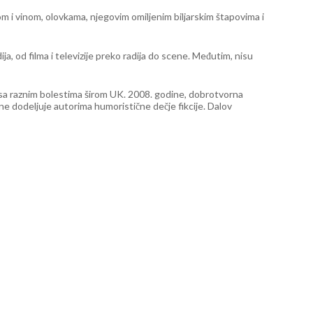
m i vinom, olovkama, njegovim omiljenim biljarskim štapovima i
ja, od filma i televizije preko radija do scene. Međutim, nisu
u sa raznim bolestima širom UK. 2008. godine, dobrotvorna
ine dodeljuje autorima humoristične dečje fikcije. Dalov