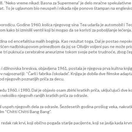
. “Neko vreme nikad: Basna za Supermena” je delo mračne spekulativne fik
rat. To je uglavnom bio neuspeh i nikada nije ponovo štampan na engleskom
orodicu. Godine 1960. kolica njegovog sina Tea udarila je automobil i Teo
ako bi izmislili ventil koji bi mogao da se koristi za poboljšanje lečenja.
dina od encefalitisa malih boginja. Kao rezultat toga, Dal je postao nepoko
́en nadbiskupovom primedbom da joj se Olivijin voljeni pas ne može pridruži
je tri puknuća cerebralne aneurizme tokom svoje pete trudnoće, zbog č
žinovska breskva, objavljena 1961, postala je njegova prva kultna knjiga za
jpoznatiji: “Čarli i fabrika čokolade”. Knjiga je dobila dve filmske adaptaci
od njegovih poznatijih priča za decu.
đu 1960. i 1980. Dal je objavio osam zbirki kratkih priča, uključujući dve ko
u nekoliko njegovih ranijih kratkih priča za odrasle.
li uspeh njegovih dela za odrasle. Šezdesetih godina prošlog veka, nakratko
lm “Chitti Chitti Bang Bang”.
edak rak krvi, koji obično pogađa starije pacijente, koji se javlja kada krvn