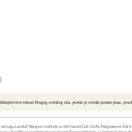
)
duhoplovstvu tokom Drugog svetskog rata, postao je svetski poznat pisac, pose
okrugu Landaf. Njegovi roditelji su bili Harald Dal i Sofie Magdalene Dal (
eo je u Kardifu sa svojom prvom ženom Francuskinjom, sa kojom je imao dvo