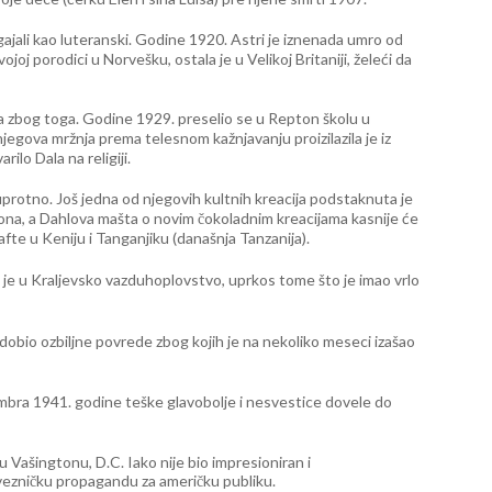
odgajali kao luteranski. Godine 1920. Astri je iznenada umro od
j porodici u Norvešku, ostala je u Velikoj Britaniji, želeći da
eća zbog toga. Godine 1929. preselio se u Repton školu u
 njegova mržnja prema telesnom kažnjavanju proizilazila je iz
ilo Dala na religiji.
protno. Još jedna od njegovih kultnih kreacija podstaknuta je
ona, a Dahlova mašta o novim čokoladnim kreacijama kasnije će
afte u Keniju i Tanganjiku (današnja Tanzanija).
o je u Kraljevsko vazduhoplovstvo, uprkos tome što je imao vrlo
adobio ozbiljne povrede zbog kojih je na nekoliko meseci izašao
tembra 1941. godine teške glavobolje i nesvestice dovele do
 Vašingtonu, D.C. Iako nije bio impresioniran i
vezničku propagandu za američku publiku.