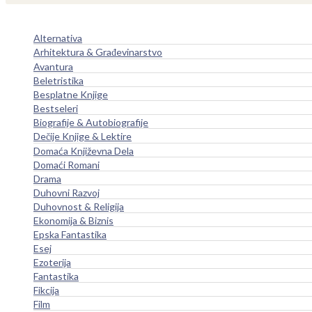
Alternativa
Arhitektura & Građevinarstvo
Avantura
Beletristika
Besplatne Knjige
Bestseleri
Biografije & Autobiografije
Dečije Knjige & Lektire
Domaća Književna Dela
Domaći Romani
Drama
Duhovni Razvoj
Duhovnost & Religija
Ekonomija & Biznis
Epska Fantastika
Esej
Ezoterija
Fantastika
Fikcija
Film