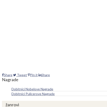
Share
Tweet
Pin it
Share
Nagrade
Dobitnici Nobelove Nagrade
Dobitnici Pulicerove Nagrade
žanrovi