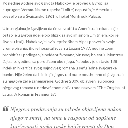
Poslednje godine svog života Nabokov je proveo u Evropi sa
suprugom Verom. Nakon uspeha “Lolite”, napustio je Ameriku i
preselio se u Švajcarsku 1961. u hotel Montreuk Palace.
U intervjuima je izjavljivao da će se vratiti u Ameriku, ali nikada nije,
ostao je u Evropi gde je bio blizak sa svojim sinom Dmitrijem, koji je
živeo u Italiji. Nabokov je lovio leptire širom Alpa i posvetio svoje
vreme pisanju. Bio je hospitalizovan u Lozani 1977. godine zbog
bronhitisa i podlegao je neidentifikovanoj virusnoj bolesti u Montreu
2. jula te godine, sa porodicom oko njega. Nabokov je ostavio 138
indeksnih kartica svog najnovijeg romana u sefu jedne švajcarske
banke. Nije želeo da bilo koji njegov rad bude posthumno objavljen, ali
su njegove želje zanemarene. Godine 2009. objavljeni su počeci
njegovog romana u nedovršenom obliku pod nazivom “The Original of
Laura: A Roman in Fragments”.
Njegova predavanja su takođe objavljena nakon
njegove smrti, na teme u rasponu od uopštene
književnosti preko ruske književnosti do Don