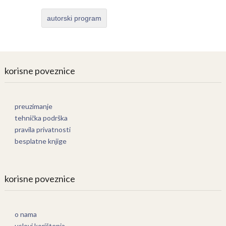
autorski program
korisne poveznice
preuzimanje
tehnička podrška
pravila privatnosti
besplatne knjige
korisne poveznice
o nama
uslovi korištenja