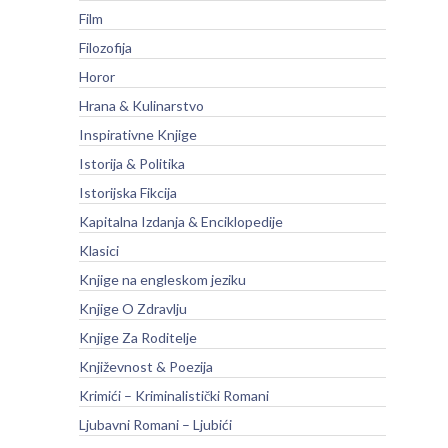
Film
Filozofija
Horor
Hrana & Kulinarstvo
Inspirativne Knjige
Istorija & Politika
Istorijska Fikcija
Kapitalna Izdanja & Enciklopedije
Klasici
Knjige na engleskom jeziku
Knjige O Zdravlju
Knjige Za Roditelje
Književnost & Poezija
Krimići – Kriminalistički Romani
Ljubavni Romani – Ljubići