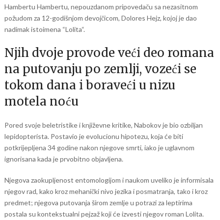
Hambertu Hambertu, nepouzdanom pripovedaču sa nezasitnom
požudom za 12-godišnjom devojčicom, Dolores Hejz, kojoj je dao
nadimak istoimena “Lolita“.
Njih dvoje provode veći deo romana
na putovanju po zemlji, vozeći se
tokom dana i boraveći u nizu
motela noću
Pored svoje beletristike i književne kritike, Nabokov je bio ozbiljan
lepidopterista. Postavio je evolucionu hipotezu, koja će biti
potkrijepljena 34 godine nakon njegove smrti, iako je uglavnom
ignorisana kada je prvobitno objavljena.
Njegova zaokupljenost entomologijom i naukom uveliko je informisala
njegov rad, kako kroz mehanički nivo jezika i posmatranja, tako i kroz
predmet; njegova putovanja širom zemlje u potrazi za leptirima
postala su kontekstualni pejzaž koji će izvesti njegov roman Lolita.