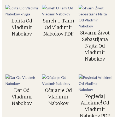
Lolita Od
Smeh U Tami
Vladimir
Od Vladimir
Stvarni Život
Nabokov
Nabokov PDF
Sebastijana
Najta Od
Vladimir
Nabokov
Dar Od
Očajanje Od
Pogledaj
Vladimir
Vladimir
Arlekine! Od
Nabokov
Nabokov
Vladimir
Nabokov PDF