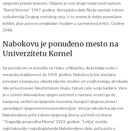
njegovim pravim imenom. Objavio je svoj drugi roman pod nazivom
“Bend Sinister” 1947. godine, distopijsko delo fikcije nastalo tokom
turbulencija Drugog svetskog rata. U to vreme je dobio pomešane
kritike, ali je ponovo pregledan i hvaljen u savremenoj kritici. Godine
1948.
Nabokovu je ponuđeno mesto na
Univerzitetu Kornel
Sa porodicom se preselio na Itaku, u Njujorku, da predaje rusku i
evropsku književnost do 1959. godine. Nabokov je bio značajno
prisutan u kampusu; nikada nije bio otuđen od svojih kolega, ali nikada
nije prisustvovao fakultetskom skupu tokom cele svoje karijere. Vera
je u suštini delovala kao njegov asistent u nastavi, vozeći ga do
kampusa, sedeći na njegovim časovima, kucajući njegova pisma i
upravljajući njegovom korespondencijom. Vera je takođe kucala sve
Nabokovljeve priče tokom njegovog života, počevši od drame
“Tragedija gospodina Morna” 1923. godine. “Lolita”, možda
najistaknutije i najozloglašenije Nabokovljevo delo, priča priču o