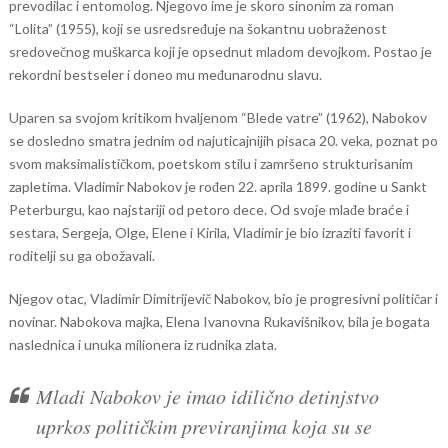
prevodilac i entomolog. Njegovo ime je skoro sinonim za roman
“Lolita” (1955), koji se usredsređuje na šokantnu uobraženost
sredovečnog muškarca koji je opsednut mladom devojkom. Postao je
rekordni bestseler i doneo mu međunarodnu slavu.
Uparen sa svojom kritikom hvaljenom “Blede vatre” (1962), Nabokov
se dosledno smatra jednim od najuticajnijih pisaca 20. veka, poznat po
svom maksimalističkom, poetskom stilu i zamršeno strukturisanim
zapletima. Vladimir Nabokov je rođen 22. aprila 1899. godine u Sankt
Peterburgu, kao najstariji od petoro dece. Od svoje mlađe braće i
sestara, Sergeja, Olge, Elene i Kirila, Vladimir je bio izraziti favorit i
roditelji su ga obožavali.
Njegov otac, Vladimir Dimitrijevič Nabokov, bio je progresivni političar i
novinar. Nabokova majka, Elena Ivanovna Rukavišnikov, bila je bogata
naslednica i unuka milionera iz rudnika zlata.
Mladi Nabokov je imao idilično detinjstvo
uprkos političkim previranjima koja su se