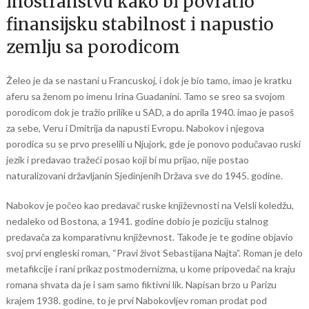
inostranstvu kako bi povratio
finansijsku stabilnost i napustio
zemlju sa porodicom
Želeo je da se nastani u Francuskoj, i dok je bio tamo, imao je kratku
aferu sa ženom po imenu Irina Guadanini. Tamo se sreo sa svojom
porodicom dok je tražio prilike u SAD, a do aprila 1940. imao je pasoš
za sebe, Veru i Dmitrija da napusti Evropu. Nabokov i njegova
porodica su se prvo preselili u Njujork, gde je ponovo podučavao ruski
jezik i predavao tražeći posao koji bi mu prijao, nije postao
naturalizovani državljanin Sjedinjenih Država sve do 1945. godine.
Nabokov je počeo kao predavač ruske književnosti na Velsli koledžu,
nedaleko od Bostona, a 1941. godine dobio je poziciju stalnog
predavača za komparativnu književnost. Takođe je te godine objavio
svoj prvi engleski roman, “Pravi život Sebastijana Najta”. Roman je delo
metafikcije i rani prikaz postmodernizma, u kome pripovedač na kraju
romana shvata da je i sam samo fiktivni lik. Napisan brzo u Parizu
krajem 1938. godine, to je prvi Nabokovljev roman prodat pod