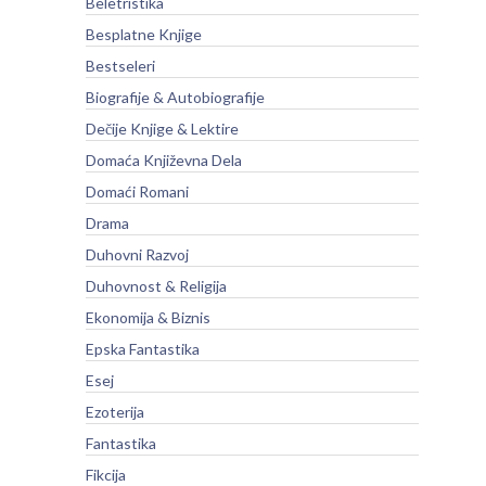
Beletristika
Besplatne Knjige
Bestseleri
Biografije & Autobiografije
Dečije Knjige & Lektire
Domaća Književna Dela
Domaći Romani
Drama
Duhovni Razvoj
Duhovnost & Religija
Ekonomija & Biznis
Epska Fantastika
Esej
Ezoterija
Fantastika
Fikcija