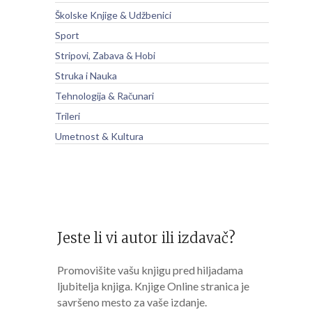
Školske Knjige & Udžbenici
Sport
Stripovi, Zabava & Hobi
Struka i Nauka
Tehnologija & Računari
Trileri
Umetnost & Kultura
Jeste li vi autor ili izdavač?
Promovišite vašu knjigu pred hiljadama
ljubitelja knjiga. Knjige Online stranica je
savršeno mesto za vaše izdanje.