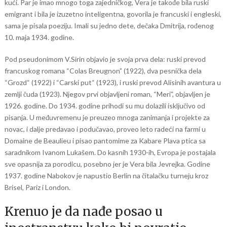
kući. Par je imao mnogo toga zajedničkog, Vera je takođe bila ruski
emigrant i bila je izuzetno inteligentna, govorila je francuski i engleski,
sama je pisala poeziju. Imali su jedno dete, dečaka Dmitrija, rođenog
10. maja 1934. godine.
Pod pseudonimom V.Sirin objavio je svoja prva dela: ruski prevod
francuskog romana “Colas Breugnon” (1922), dva pesnička dela
“Grozd“ (1922) i “Carski put“ (1923), i ruski prevod Alisinih avantura u
zemlji čuda (1923). Njegov prvi objavljeni roman, “Meri”, objavljen je
1926. godine. Do 1934. godine prihodi su mu dolazili isključivo od
pisanja. U međuvremenu je preuzeo mnoga zanimanja i projekte za
novac, i dalje predavao i podučavao, proveo leto radeći na farmi u
Domaine de Beaulieu i pisao pantomime za Kabare Plava ptica sa
saradnikom Ivanom Lukašem. Do kasnih 1930-ih, Evropa je postajala
sve opasnija za porodicu, posebno jer je Vera bila Jevrejka. Godine
1937. godine Nabokov je napustio Berlin na čitalačku turneju kroz
Brisel, Pariz i London.
Krenuo je da nađe posao u