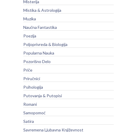
Misterija
Mistika & Astrologija
Muzika
Naučna Fantastika
Poezija
Poljoprivreda & Biologija
Popularna Nauka
Pozorišno Delo
Priče
Priručnici
Psihologija
Putovanja & Putopisi
Romani
Samopomoć
Satira
Savremena Ljubavna Književnost