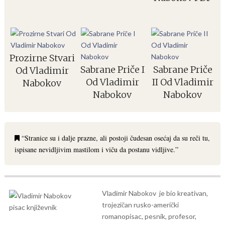
Prozirne Stvari
Sabrane Priče I
Sabrane Priče
Od Vladimir
Od Vladimir
II Od Vladimir
Nabokov
Nabokov
Nabokov
“Stranice su i dalje prazne, ali postoji čudesan osećaj da su reči tu,
ispisane nevidljivim mastilom i viču da postanu vidljive.”
Vladimir Nabokov je bio kreativan,
trojezičan rusko-američki
romanopisac, pesnik, profesor,