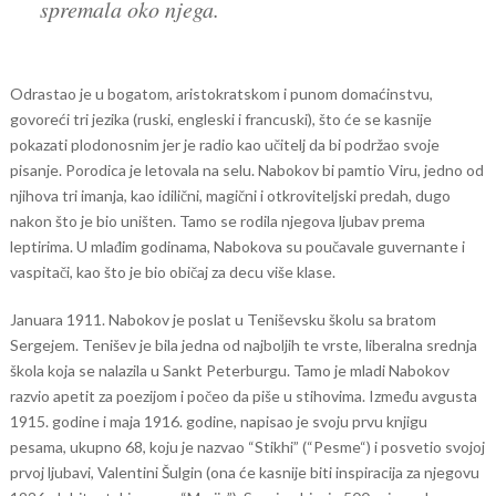
spremala oko njega.
Odrastao je u bogatom, aristokratskom i punom domaćinstvu,
govoreći tri jezika (ruski, engleski i francuski), što će se kasnije
pokazati plodonosnim jer je radio kao učitelj da bi podržao svoje
pisanje. Porodica je letovala na selu. Nabokov bi pamtio Viru, jedno od
njihova tri imanja, kao idilični, magični i otkroviteljski predah, dugo
nakon što je bio uništen. Tamo se rodila njegova ljubav prema
leptirima. U mlađim godinama, Nabokova su poučavale guvernante i
vaspitači, kao što je bio običaj za decu više klase.
Januara 1911. Nabokov je poslat u Teniševsku školu sa bratom
Sergejem. Tenišev je bila jedna od najboljih te vrste, liberalna srednja
škola koja se nalazila u Sankt Peterburgu. Tamo je mladi Nabokov
razvio apetit za poezijom i počeo da piše u stihovima. Između avgusta
1915. godine i maja 1916. godine, napisao je svoju prvu knjigu
pesama, ukupno 68, koju je nazvao “Stikhi” (“Pesme“) i posvetio svojoj
prvoj ljubavi, Valentini Šulgin (ona će kasnije biti inspiracija za njegovu