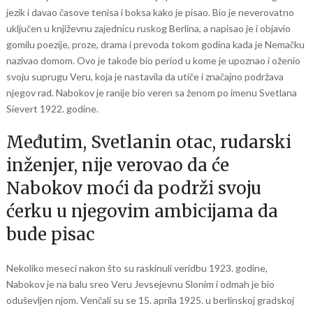
jezik i davao časove tenisa i boksa kako je pisao. Bio je neverovatno
uključen u književnu zajednicu ruskog Berlina, a napisao je i objavio
gomilu poezije, proze, drama i prevoda tokom godina kada je Nemačku
nazivao domom. Ovo je takođe bio period u kome je upoznao i oženio
svoju suprugu Veru, koja je nastavila da utiče i značajno podržava
njegov rad. Nabokov je ranije bio veren sa ženom po imenu Svetlana
Sievert 1922. godine.
Međutim, Svetlanin otac, rudarski
inženjer, nije verovao da će
Nabokov moći da podrži svoju
ćerku u njegovim ambicijama da
bude pisac
Nekoliko meseci nakon što su raskinuli veridbu 1923. godine,
Nabokov je na balu sreo Veru Jevsejevnu Slonim i odmah je bio
oduševljen njom. Venčali su se 15. aprila 1925. u berlinskoj gradskoj