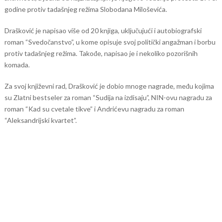
godine protiv tadašnjeg režima Slobodana Miloševića.
Drašković je napisao više od 20 knjiga, uključujući i autobiografski
roman “Svedočanstvo”, u kome opisuje svoj politički angažman i borbu
protiv tadašnjeg režima. Takođe, napisao je i nekoliko pozorišnih
komada.
Za svoj književni rad, Drašković je dobio mnoge nagrade, među kojima
su Zlatni bestseler za roman “Sudija na izdisaju”, NIN-ovu nagradu za
roman “Kad su cvetale tikve” i Andrićevu nagradu za roman
“Aleksandrijski kvartet”.