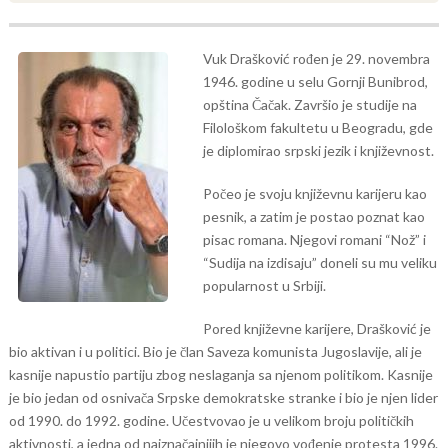
Vuk Drašković rođen je 29. novembra
1946. godine u selu Gornji Bunibrod,
opština Čačak. Završio je studije na
Filološkom fakultetu u Beogradu, gde
je diplomirao srpski jezik i književnost.
Počeo je svoju književnu karijeru kao
pesnik, a zatim je postao poznat kao
pisac romana. Njegovi romani “Nož” i
“Sudija na izdisaju” doneli su mu veliku
popularnost u Srbiji.
Pored književne karijere, Drašković je
bio aktivan i u politici. Bio je član Saveza komunista Jugoslavije, ali je
kasnije napustio partiju zbog neslaganja sa njenom politikom. Kasnije
je bio jedan od osnivača Srpske demokratske stranke i bio je njen lider
od 1990. do 1992. godine. Učestvovao je u velikom broju političkih
aktivnosti, a jedna od najznačajnijih je njegovo vođenje protesta 1996.