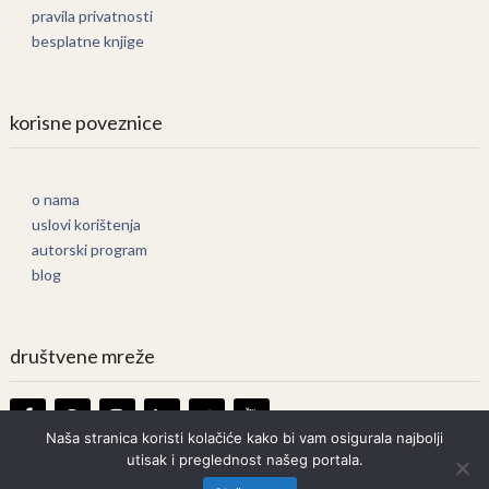
pravila privatnosti
besplatne knjige
korisne poveznice
o nama
uslovi korištenja
autorski program
blog
društvene mreže
Naša stranica koristi kolačiće kako bi vam osigurala najbolji
utisak i preglednost našeg portala.
Knjige Online
Copyright © 2026.