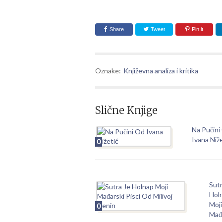
Share
Tweet
Pin it
Oznake:
Književna analiza i kritika
Slične Knjige
Na Pučini
Ivana Niž
0
Sutr
Hol
Moji
0
Mađ