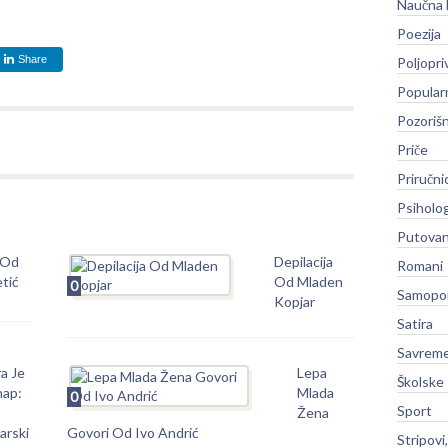
Naučna 
Poezija
Share
Poljopri
Popular
Pozoriš
Priče
Priručni
Psiholog
Putovan
 Od
Depilacija
Romani
etić
Od Mladen
0
Samopo
Kopjar
Satira
Savreme
a Je
Lepa
Školske
nap:
Mlada
0
Sport
Žena
arski
Govori Od Ivo Andrić
Stripovi