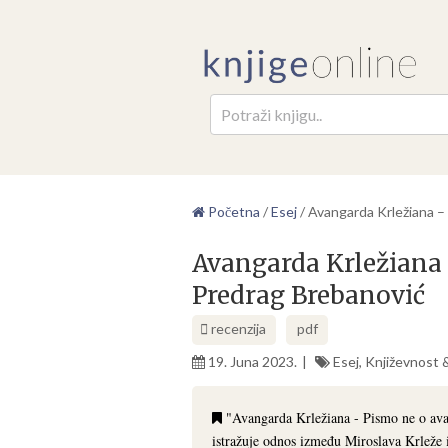
Pretr
Početna
/
Esej
/
Avangarda Krležiana 
Avangarda Krležiana
Predrag Brebanović
recenzija
pdf
19. Juna 2023.
Esej
,
Književnost &
"Avangarda Krležiana - Pismo ne o avan
istražuje odnos između Miroslava Krleže 