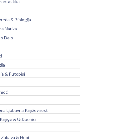
Fantastika
vreda & Biologija
na Nauka
no Delo
ci
ija
ja & Putopisi
moć
na Ljubavna Književnost
 Knjige & Udžbenici
, Zabava & Hobi