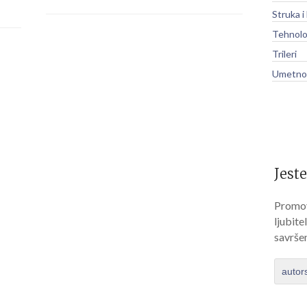
Struka i
Tehnolo
Trileri
Umetnos
Jeste
Promov
ljubite
savrše
autor