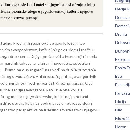
Biografi
kulturnog nasleđa u kontekstu jugoslovenske (zajedničke)
Dečije K
Krležine pionirske uloge u jugoslovenskoj kulturi, njegove
Domaća 
icaje i kružne putanje.
Domaći
Drama
Duhovni
studiju, Predrag Brebanović se bavi Krležom kao
skim avangardistom, ističući njegovu ulogu i značaj u
Duhovno
vangardne scene. Knjiga pruža uvid u interakciju između
Ekonomi
vangardnih tokova, analizira njihove ideje, estetiku i
Epska F
 – Pismo ne o avangardi” nas vodi na dublje putovanje
Esej
ežinog stvaralaštva. Autor istražuje uticaj avangardnih
iče originalnost i jedinstvenost Krležinog izraza.
Ova
Ezoterij
lturne istorije i avangarde, kao i sve one koji su
Fantast
ežinog mesta u jugoslovenskoj kulturnoj panorami.
Fikcija
i” je studija koja nas vodi u svet umetnosti, ideja i
ogatstvo perspektiva na Krležino stvaralaštvo i njegovu
Film
Filozofij
Horor