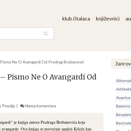
klub čitalaca
književnici
au
aga
– Pismo Ne O Avangardi Od Predrag Brebanović
žanrov
 – Pismo Ne O Avangardi Od
Alternat
Arhitek
Avantur
 Poezija
Nema komentara
Beletris
Besplat
gardi" je knjiga autora Predraga Brebanovića koja
Bestsel
i avangarde. Ova knjiga se posvećuje analizi Krleže kao