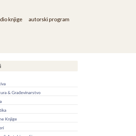
dio knjige
autorski program
i
iva
tura & Građevinarstvo
a
tika
ne Knjige
eri