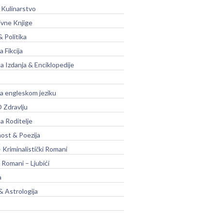
 Kulinarstvo
ivne Knjige
& Politika
a Fikcija
a Izdanja & Enciklopedije
na engleskom jeziku
 Zdravlju
a Roditelje
nost & Poezija
– Kriminalistički Romani
 Romani – Ljubići
a
& Astrologija