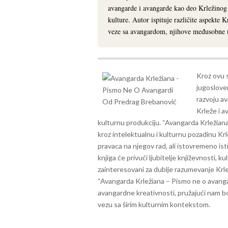
avangarde i avangarde kao deo Krležinog 
kulture. Autor ispituje različite aspekte 
veze sa avangardom, njihove međusobne ut
Kroz ovu 
jugosloven
razvoju a
Krleže i a
kulturnu produkciju.
“Avangarda Krležiana
kroz intelektualnu i kulturnu pozadinu Krl
pravaca na njegov rad, ali istovremeno ist
knjiga će privući ljubitelje književnosti, ku
zainteresovani za dublje razumevanje Krl
“Avangarda Krležiana – Pismo ne o avangard
avangardne kreativnosti, pružajući nam b
vezu sa širim kulturnim kontekstom.