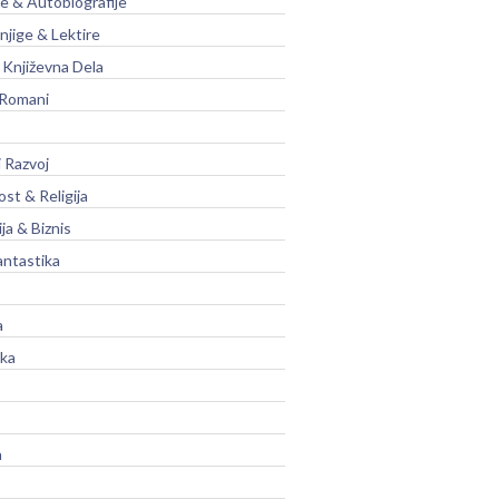
je & Autobiografije
njige & Lektire
Književna Dela
 Romani
 Razvoj
st & Religija
ja & Biznis
antastika
a
ika
a