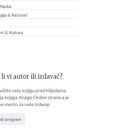
 Nauka
gija & Računari
t & Kultura
 li vi autor ili izdavač?
išite vašu knjigu pred hiljadama
lja knjiga. Knjige Online stranica je
no mesto za vaše izdanje.
ski program