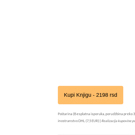
Kupi Knjigu - 2198 rsd
Poštarina (Besplatna isporuka, porudžbina preko 3
inostranstvo DHL (7,5 EUR) |
Realizacija kupovine p