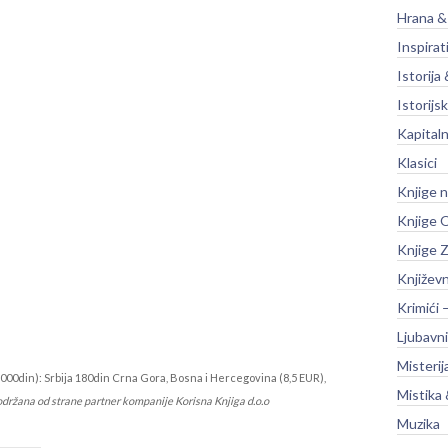
Hrana &
Inspirat
Istorija 
Istorijsk
Kapitaln
Klasici
Knjige 
Knjige O
Knjige Z
Književ
Krimići 
Ljubavni
Misterij
000din): Srbija 180din Crna Gora, Bosna i Hercegovina (8,5 EUR),
Mistika 
održana od strane partner kompanije Korisna Knjiga d.o.o
Muzika