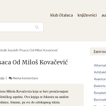
klub čitalaca
književnici
au
aga
I Jezik Srpskih Pisaca Od Miloš Kovačević
žanrov
Pisaca Od Miloš Kovačević
Alternat
Arhitek
ija
Nema komentara
Avantur
Beletris
 autora Miloša Kovačevića koja se bavi proučavanjem
Besplat
tilističkog aspekta. Ova knjiga se fokusira na analizu
Bestsel
edinice, foneme, pa sve do celokupnog teksta.