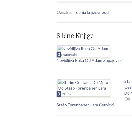
Oznake:
Teorija književnosti
Slične Knjige
0
Nevidljiva Ruka Od Adam Zagajevski
Sta
Ces
Do 
0
Od
Stašo Forenbaher, Lara Černicki