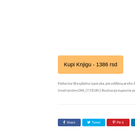
Kupi Knjigu - 1386 rsd
Poštarina (Besplatna isporuka, porudžbina preko 3
inostranstvo DHL (7,5 EUR) |
Realizacija kupovine p
Share
Tweet
Pin it