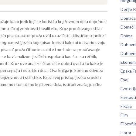
Biografi
Dečije K
Domaća 
ažuje kako jezik koji se koristi u književnom delu doprinosi
Domaći
metničkoj vrednosti i kvalitetu. Kroz proučavanje stila i
kih pisaca, autor pruža uvid u različite stilističke tehnike i
Drama
mogućnosti jezika koje pisac koristi kako bi ostvario svoju
Duhovni
kih pisaca” pruža čitaocima alate i metode za proučavanje
Duhovno
a se bavi analizom jezičkih aspekata kao što su rečnik,
Ekonomi
lementi. Kroz ove analize, čitaoci će dobiti uvid u to kako je
a percepciju i estetiku dela.
Ova knjiga je korisno štivo za
Epska F
njiževnosti i stilistike. Kroz svoj pristup jeziku srpskih
Esej
memo i tumačimo književna dela, ističući značaj jezičke
Ezoterij
Fantast
Fikcija
Film
Filozofij
Horor