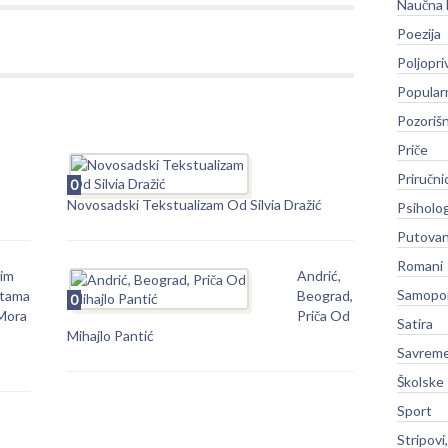
Naučna 
Poezija
Poljopri
Popular
Pozoriš
Priče
Priručni
0
Novosadski Tekstualizam Od Silvia Dražić
Psiholog
Putovan
Romani
rim
Andrić,
Samopo
tama
Beograd,
0
Mora
Priča Od
Satira
Mihajlo Pantić
Savreme
Školske
Sport
Stripovi