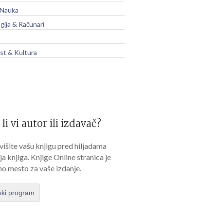
 Nauka
gija & Računari
t & Kultura
 li vi autor ili izdavač?
išite vašu knjigu pred hiljadama
lja knjiga. Knjige Online stranica je
no mesto za vaše izdanje.
ski program