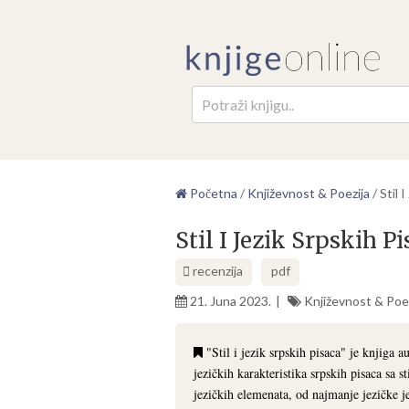
Pretr
Početna
/
Književnost & Poezija
/
Stil 
Stil I Jezik Srpskih 
recenzija
pdf
21. Juna 2023.
Književnost & Poez
"Stil i jezik srpskih pisaca" je knjiga
jezičkih karakteristika srpskih pisaca sa s
jezičkih elemenata, od najmanje jezičke j