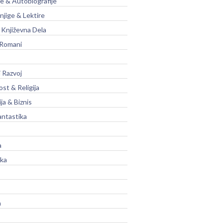
je & Autobiografije
njige & Lektire
Književna Dela
 Romani
 Razvoj
st & Religija
ja & Biznis
antastika
a
ika
a