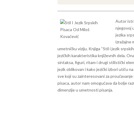
Autor istr
njegovoj u
jezika srps
izražajne 
umetničku viziju.
Knjiga “Stil i jezik srps
jezičkih karakteristika književnih dela. On
sintaksa, figuri, ritam i drugi stilistički e
jezik oblikovan i kako jezički izbori utiču n
sve koji su zainteresovani za proučavanje k
pisaca, autor nam omogućava da bolje razu
dimenzije u umetnosti pisanja.