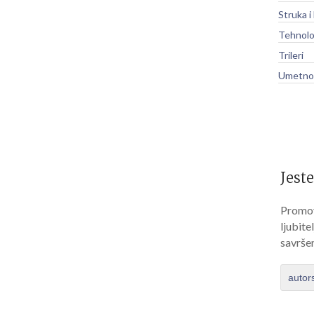
Struka i
Tehnolo
Trileri
Umetnos
Jeste
Promov
ljubite
savrše
autor