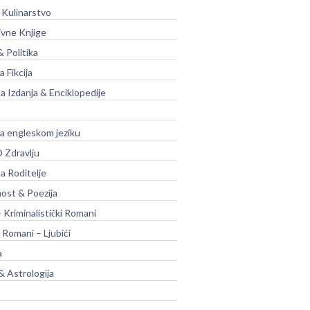
 Kulinarstvo
ivne Knjige
& Politika
a Fikcija
a Izdanja & Enciklopedije
na engleskom jeziku
 Zdravlju
a Roditelje
nost & Poezija
– Kriminalistički Romani
 Romani – Ljubići
a
& Astrologija