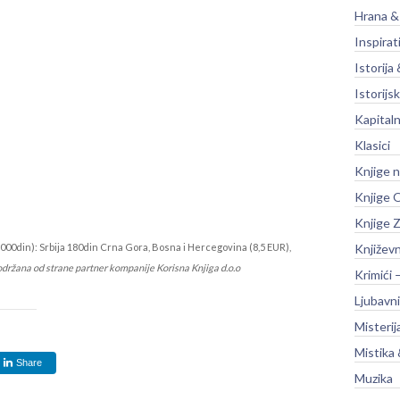
Hrana &
Inspirat
Istorija 
Istorijsk
Kapitaln
Klasici
Knjige 
Knjige O
Knjige Z
000din): Srbija 180din Crna Gora, Bosna i Hercegovina (8,5 EUR),
Književ
održana od strane partner kompanije Korisna Knjiga d.o.o
Krimići 
Ljubavni
Misterij
Mistika 
Share
Muzika