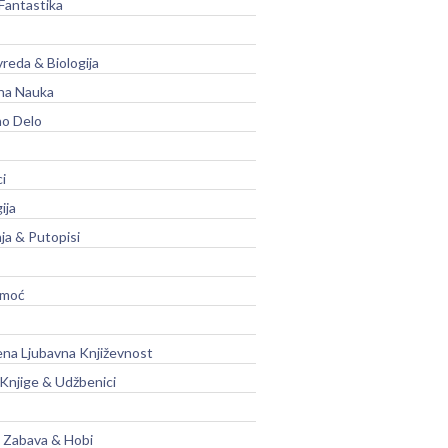
Fantastika
vreda & Biologija
na Nauka
no Delo
ci
ija
ja & Putopisi
moć
na Ljubavna Književnost
 Knjige & Udžbenici
, Zabava & Hobi