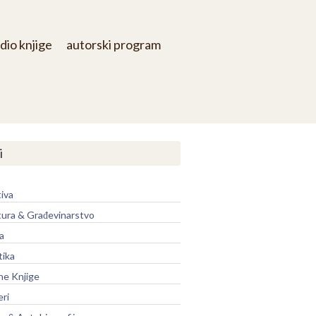
dio knjige
autorski program
i
iva
tura & Građevinarstvo
a
tika
ne Knjige
eri