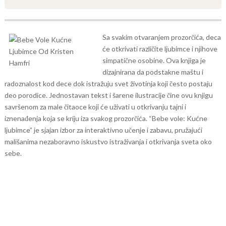
Sa svakim otvaranjem prozorčića, deca
će otkrivati različite ljubimce i njihove
simpatične osobine. Ova knjiga je
dizajnirana da podstakne maštu i
radoznalost kod dece dok istražuju svet životinja koji često postaju
deo porodice.
Jednostavan tekst i šarene ilustracije čine ovu knjigu
savršenom za male čitaoce koji će uživati u otkrivanju tajni i
iznenađenja koja se kriju iza svakog prozorčića. “Bebe vole: Kućne
ljubimce” je sjajan izbor za interaktivno učenje i zabavu, pružajući
mališanima nezaboravno iskustvo istraživanja i otkrivanja sveta oko
sebe.