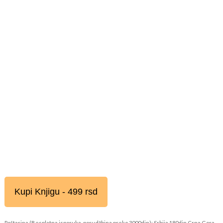
Kupi Knjigu - 499 rsd
Poštarina (Besplatna isporuka, porudžbina preko 3000din): Srbija 180din Crna Gora,