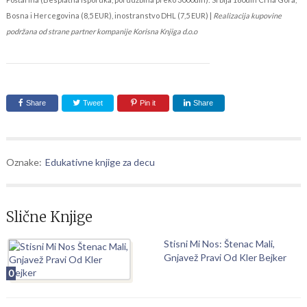
Bosna i Hercegovina (8,5 EUR), inostranstvo DHL (7,5 EUR) |
Realizacija kupovine
podržana od strane partner kompanije Korisna Knjiga d.o.o
Share
Tweet
Pin it
Share
Oznake:
Edukativne knjige za decu
Slične Knjige
Stisni Mi Nos: Štenac Mali,
Gnjavež Pravi Od Kler Bejker
0