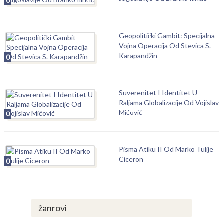
0
Geopolitički Gambit: Specijalna
Vojna Operacija Od Stevica S.
Karapandžin
0
Suverenitet I Identitet U
Raljama Globalizacije Od Vojislav
Mićović
0
Pisma Atiku II Od Marko Tulije
Ciceron
0
žanrovi