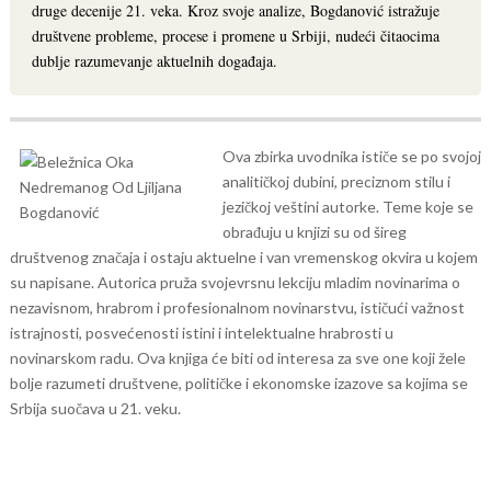
druge decenije 21. veka. Kroz svoje analize, Bogdanović istražuje
društvene probleme, procese i promene u Srbiji, nudeći čitaocima
dublje razumevanje aktuelnih događaja.
Ova zbirka uvodnika ističe se po svojoj
analitičkoj dubini, preciznom stilu i
jezičkoj veštini autorke. Teme koje se
obrađuju u knjizi su od šireg
društvenog značaja i ostaju aktuelne i van vremenskog okvira u kojem
su napisane. Autorica pruža svojevrsnu lekciju mladim novinarima o
nezavisnom, hrabrom i profesionalnom novinarstvu, ističući važnost
istrajnosti, posvećenosti istini i intelektualne hrabrosti u
novinarskom radu.
Ova knjiga će biti od interesa za sve one koji žele
bolje razumeti društvene, političke i ekonomske izazove sa kojima se
Srbija suočava u 21. veku.