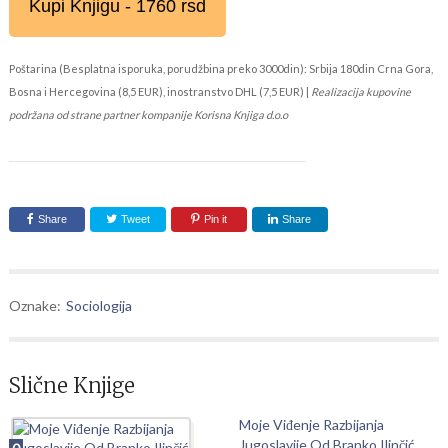
Kupi Knjigu - 1760 rsd
Poštarina (Besplatna isporuka, porudžbina preko 3000din): Srbija 180din Crna Gora,
Bosna i Hercegovina (8,5 EUR), inostranstvo DHL (7,5 EUR) |
Realizacija kupovine
podržana od strane partner kompanije Korisna Knjiga d.o.o
Share
Tweet
Pin it
Share
Oznake:
Sociologija
Slične Knjige
Moje Viđenje Razbijanja
Jugoslavije Od Branko Ilinčić