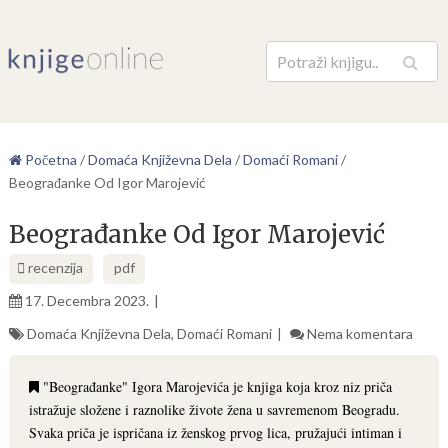
Pretraga
Početna
/
Domaća Književna Dela
/
Domaći Romani
/
Beograđanke Od Igor Marojević
Beograđanke Od Igor Marojević
recenzija
pdf
17. Decembra 2023.
Domaća Književna Dela
,
Domaći Romani
Nema komentara
"Beograđanke" Igora Marojevića je knjiga koja kroz niz priča
istražuje složene i raznolike živote žena u savremenom Beogradu.
Svaka priča je ispričana iz ženskog prvog lica, pružajući intiman i