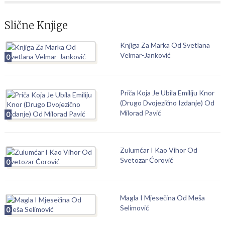
Slične Knjige
Knjiga Za Marka Od Svetlana
Velmar-Janković
0
Priča Koja Je Ubila Emiliju Knor
(Drugo Dvojezično Izdanje) Od
Milorad Pavić
0
Zulumćar I Kao Vihor Od
Svetozar Ćorović
0
Magla I Mjesečina Od Meša
Selimović
0