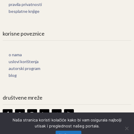
pravila privatnosti
besplatne knjige
korisne poveznice
o nama
uslovi korištenja
autorski program
blog
društvene mreže
Naša stranica koristi kolačiće kako bi vam osigurala najbolji
utisak i preglednost našeg portala.
Knjige Online
Copyright © 2026.