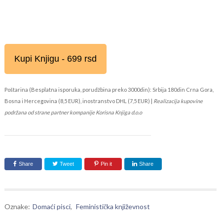
Kupi Knjigu - 699 rsd
Poštarina (Besplatna isporuka, porudžbina preko 3000din): Srbija 180din Crna Gora,
Bosna i Hercegovina (8,5 EUR), inostranstvo DHL (7,5 EUR) |
Realizacija kupovine
podržana od strane partner kompanije Korisna Knjiga d.o.o
Share
Tweet
Pin it
Share
Oznake:
Domaći pisci
,
Feministička književnost