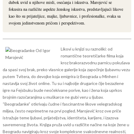
dubok uvid u njihove misli, osećanja i iskustva. Marojević se
fokusira na različite aspekte ženskog iskustva, predstavljajući likove
kao što su prijateljice, majke, ljubavnice, i profesionalke, svaka sa
svojom jedinstvenom pričom i perspektivom.
Likovi u knjizi su raznoliki: od
romantične teoretičarke filma koja
kroz brakorazvodnu parnicu pokušava
da spasi svoj brak, preko vlasnice galerije koja započinje ljubavnu vezu
putem Tvitera, do devojke koja emigrira iz Beograda u Minhen i
nastavlja svoj život online. Tu su i najbolje drugarice čije bezazlene
igre na Fejsbuku bude neočekivane porive, kao i žena koja uprkos
brojnim razočaranjima u muškarce ne gubi veru u ljubav.
“Beograđanke” otkrivaju čudne i fascinantne likove velegradskog
miljea, često neprimetne na prvi pogled. Marojević kroz ove priče
istražuje teme ljubavi, prijateljstva, identiteta, karijere, i izazova
savremenog života. Knjiga pruža uvid u različite načine na koje žene u
Beogradu navigiraju kroz svoje kompleksne svakodnevne realnosti,