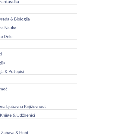
Fantastika
vreda & Biologija
na Nauka
no Delo
ci
ija
ja & Putopisi
moć
na Ljubavna Književnost
 Knjige & Udžbenici
, Zabava & Hobi