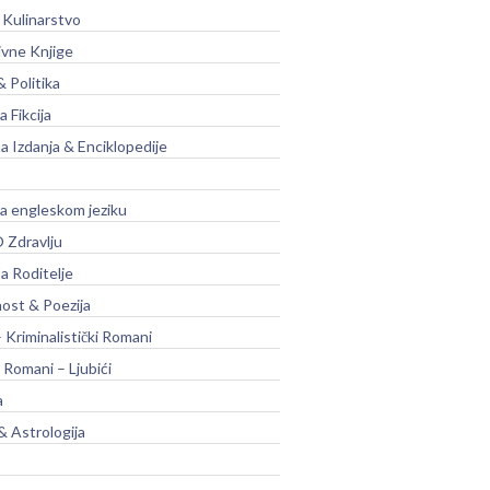
 Kulinarstvo
ivne Knjige
& Politika
a Fikcija
a Izdanja & Enciklopedije
na engleskom jeziku
 Zdravlju
a Roditelje
nost & Poezija
– Kriminalistički Romani
 Romani – Ljubići
a
& Astrologija