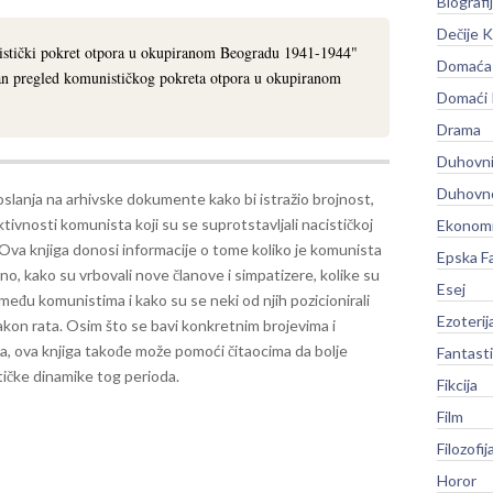
Biografi
Dečije K
stički pokret otpora u okupiranom Beogradu 1941-1944"
Domaća 
van pregled komunističkog pokreta otpora u okupiranom
Domaći
Drama
Duhovni
Duhovno
slanja na arhivske dokumente kako bi istražio brojnost,
aktivnosti komunista koji su se suprotstavljali nacističkoj
Ekonomi
Ova knjiga donosi informacije o tome koliko je komunista
Epska F
tno, kako su vrbovali nove članove i simpatizere, kolike su
Esej
 među komunistima i kako su se neki od njih pozicionirali
Ezoterij
nakon rata.
Osim što se bavi konkretnim brojevima i
a, ova knjiga takođe može pomoći čitaocima da bolje
Fantast
itičke dinamike tog perioda.
Fikcija
Film
Filozofij
Horor