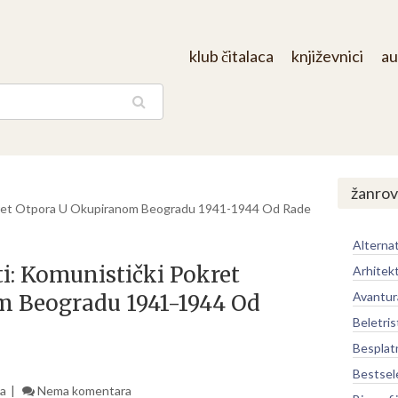
klub čitalaca
književnici
au
aga
žanrov
kret Otpora U Okupiranom Beogradu 1941-1944 Od Rade
Alternat
i: Komunistički Pokret
Arhitek
Avantur
 Beogradu 1941-1944 Od
Beletris
Besplat
Bestsel
ka
Nema komentara