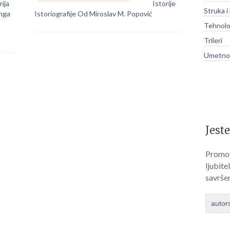
rija
Istorije
Struka i
inga
Istoriografije Od Miroslav M. Popović
Tehnolo
Trileri
Umetnos
Jeste
Promov
ljubite
savrše
autor