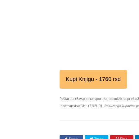
Kupi Knjigu - 1760 rsd
Poštarina (Besplatna isporuka, porudžbina preko 3
inostranstvo DHL (7,5 EUR) |
Realizacija kupovine p
Share
Tweet
Pin it