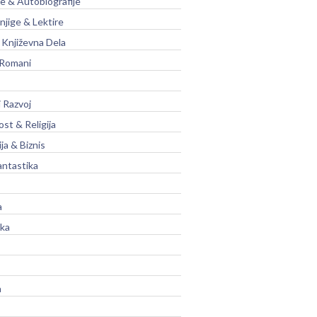
je & Autobiografije
njige & Lektire
Književna Dela
 Romani
 Razvoj
st & Religija
ja & Biznis
antastika
a
ika
a