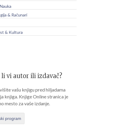
 Nauka
gija & Računari
t & Kultura
 li vi autor ili izdavač?
išite vašu knjigu pred hiljadama
lja knjiga. Knjige Online stranica je
no mesto za vaše izdanje.
ski program