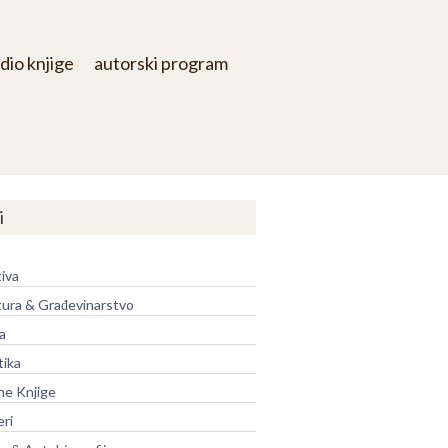
dio knjige
autorski program
i
iva
tura & Građevinarstvo
a
tika
ne Knjige
eri