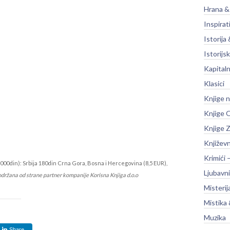
Hrana &
Inspirat
Istorija 
Istorijsk
Kapitaln
Klasici
Knjige 
Knjige O
Knjige Z
Književ
Krimići 
000din): Srbija 180din Crna Gora, Bosna i Hercegovina (8,5 EUR),
Ljubavni
održana od strane partner kompanije Korisna Knjiga d.o.o
Misterij
Mistika 
Muzika
Share