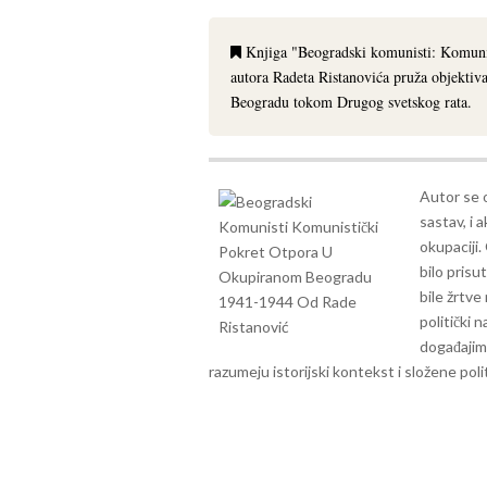
Knjiga "Beogradski komunisti: Komuni
autora Radeta Ristanovića pruža objekti
Beogradu tokom Drugog svetskog rata.
Autor se o
sastav, i 
okupaciji.
bilo prisu
bile žrtve
politički 
događajim
razumeju istorijski kontekst i složene pol