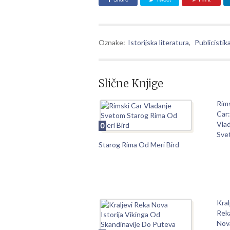
Oznake:
Istorijska literatura
,
Publicistik
Slične Knjige
Rim
Car:
Vla
0
Sve
Starog Rima Od Meri Bird
Kral
Rek
Nov