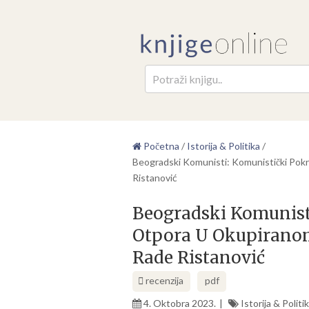
Pretr
Početna
/
Istorija & Politika
/
Beogradski Komunisti: Komunistički Po
Ristanović
Beogradski Komunist
Otpora U Okupiranom
Rade Ristanović
recenzija
pdf
4. Oktobra 2023.
Istorija & Politi