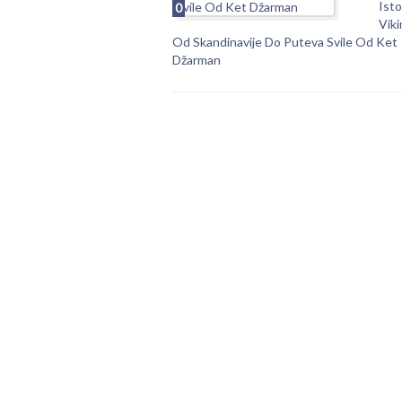
Isto
0
Vik
Od Skandinavije Do Puteva Svile Od Ket
Džarman