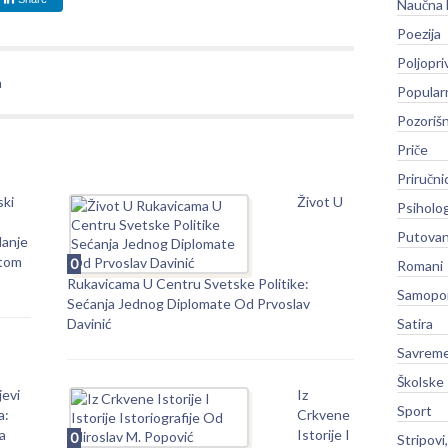
Naučna 
Poezija
Poljopri
a
Popular
Pozoriš
Priče
Priručni
ski
Život U
Psiholog
Putovan
danje
tom
0
Romani
Rukavicama U Centru Svetske Politike:
Samopo
Sećanja Jednog Diplomate Od Prvoslav
Davinić
Satira
Savreme
Školske
jevi
Iz
Sport
a:
Crkvene
a
Istorije I
0
Stripovi