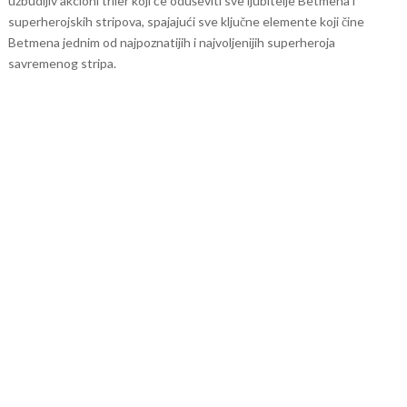
uzbudljiv akcioni triler koji će oduševiti sve ljubitelje Betmena i
superherojskih stripova, spajajući sve ključne elemente koji čine
Betmena jednim od najpoznatijih i najvoljenijih superheroja
savremenog stripa.