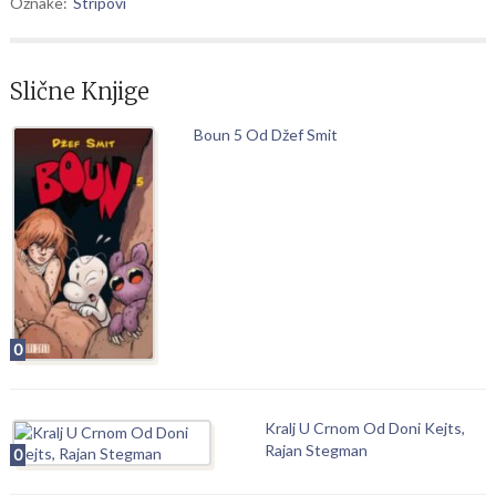
Oznake:
Stripovi
Slične Knjige
Boun 5 Od Džef Smit
0
Kralj U Crnom Od Doni Kejts,
Rajan Stegman
0