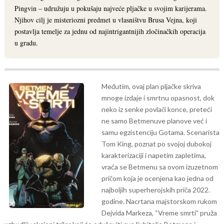
Pingvin – udružuju u pokušaju najveće pljačke u svojim karijerama.
Njihov cilj je misteriozni predmet u vlasništvu Brusa Vejna, koji
postavlja temelje za jednu od najintrigantnijih zločinačkih operacija
u gradu.
Međutim, ovaj plan pljačke skriva
mnoge izdaje i smrtnu opasnost, dok
neko iz senke povlači konce, preteći
ne samo Betmenuve planove već i
samu egzistenciju Gotama.
Scenarista
Tom King, poznat po svojoj dubokoj
karakterizaciji i napetim zapletima,
vraća se Betmenu sa ovom izuzetnom
pričom koja je ocenjena kao jedna od
najboljih superherojskih priča 2022.
godine. Nacrtana majstorskom rukom
Dejvida Markeza, “Vreme smrti” pruža