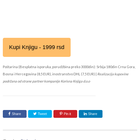
Kupi Knjigu - 1999 rsd
Poštarina (Besplatna isporuka, porudžbina preko 3000din): Srbija 180din Crna Gora,
Bosna i Hercegovina (8,5 EUR), inostranstvo DHL (7,5 EUR) |
Realizacija kupovine
podržana od strane partner kompanije Korisna Knjiga d.o.o
Share
Tweet
Pin it
Share