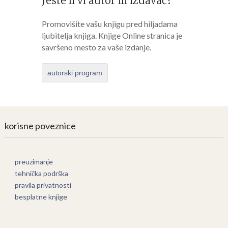
Jeste li vi autor ili izdavač?
Promovišite vašu knjigu pred hiljadama
ljubitelja knjiga. Knjige Online stranica je
savršeno mesto za vaše izdanje.
autorski program
korisne poveznice
preuzimanje
tehnička podrška
pravila privatnosti
besplatne knjige