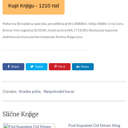
Kupi Knjigu - 1210 rsd
Poštarina (Besplatna isporuka, porudžbina preko 3000din): Srbija 180din Crna Gora,
Bosna i Hercegovina (8,5 EUR), inostranstvo DHL (7,5 EUR) |
Realizacija kupovine
podržana od strane partner kompanije Korisna Knjiga d.o.o
Share
Tweet
Pin it
Share
Oznake:
Kratke priče
,
Natprirodni horor
Slične Knjige
Pod Kupolom Od Stiven King