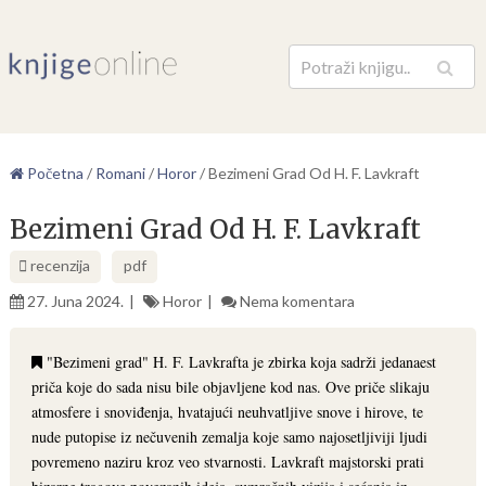
Pretraga
Početna
/
Romani
/
Horor
/
Bezimeni Grad Od H. F. Lavkraft
Bezimeni Grad Od H. F. Lavkraft
recenzija
pdf
27. Juna 2024.
Horor
Nema komentara
"Bezimeni grad" H. F. Lavkrafta je zbirka koja sadrži jedanaest
priča koje do sada nisu bile objavljene kod nas. Ove priče slikaju
atmosfere i snoviđenja, hvatajući neuhvatljive snove i hirove, te
nude putopise iz nečuvenih zemalja koje samo najosetljiviji ljudi
povremeno naziru kroz veo stvarnosti. Lavkraft majstorski prati