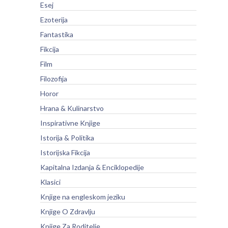
Esej
Ezoterija
Fantastika
Fikcija
Film
Filozofija
Horor
Hrana & Kulinarstvo
Inspirativne Knjige
Istorija & Politika
Istorijska Fikcija
Kapitalna Izdanja & Enciklopedije
Klasici
Knjige na engleskom jeziku
Knjige O Zdravlju
Knjige Za Roditelje