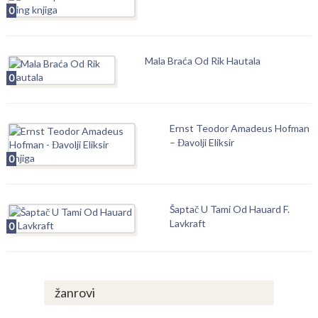
0
Mala Braća Od Rik Hautala
0
Ernst Teodor Amadeus Hofman
– Đavolji Eliksir
0
Šaptač U Tami Od Hauard F.
Lavkraft
0
žanrovi