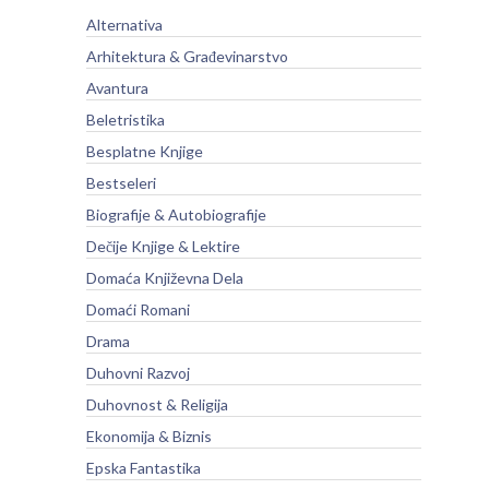
Alternativa
Arhitektura & Građevinarstvo
Avantura
Beletristika
Besplatne Knjige
Bestseleri
Biografije & Autobiografije
Dečije Knjige & Lektire
Domaća Književna Dela
Domaći Romani
Drama
Duhovni Razvoj
Duhovnost & Religija
Ekonomija & Biznis
Epska Fantastika