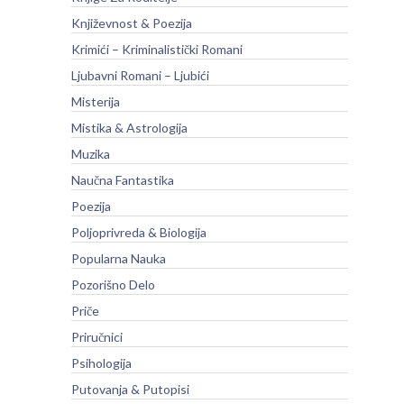
Književnost & Poezija
Krimići – Kriminalistički Romani
Ljubavni Romani – Ljubići
Misterija
Mistika & Astrologija
Muzika
Naučna Fantastika
Poezija
Poljoprivreda & Biologija
Popularna Nauka
Pozorišno Delo
Priče
Priručnici
Psihologija
Putovanja & Putopisi