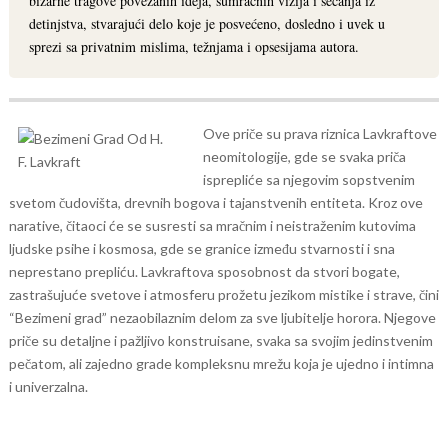
bizarne tragove povezanih ideja, sumračnih vizija i sećanja iz
detinjstva, stvarajući delo koje je posvećeno, dosledno i uvek u
sprezi sa privatnim mislima, težnjama i opsesijama autora.
Ove priče su prava riznica Lavkraftove
neomitologije, gde se svaka priča
isprepliće sa njegovim sopstvenim
svetom čudovišta, drevnih bogova i tajanstvenih entiteta. Kroz ove
narative, čitaoci će se susresti sa mračnim i neistraženim kutovima
ljudske psihe i kosmosa, gde se granice između stvarnosti i sna
neprestano prepliću.
Lavkraftova sposobnost da stvori bogate,
zastrašujuće svetove i atmosferu prožetu jezikom mistike i strave, čini
“Bezimeni grad” nezaobilaznim delom za sve ljubitelje horora. Njegove
priče su detaljne i pažljivo konstruisane, svaka sa svojim jedinstvenim
pečatom, ali zajedno grade kompleksnu mrežu koja je ujedno i intimna
i univerzalna.