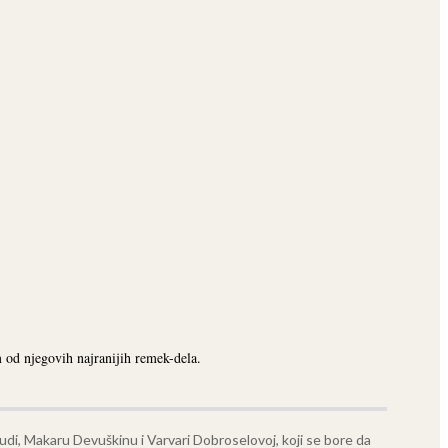
 od njegovih najranijih remek-dela.
judi, Makaru Devuškinu i Varvari Dobroselovoj, koji se bore da