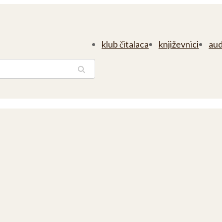
klub čitalaca
književnici
aud
traga