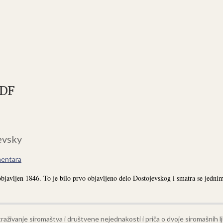
PDF
evsky
entara
bjavljen 1846. To je bilo prvo objavljeno delo Dostojevskog i smatra se jednim
aživanje siromaštva i društvene nejednakosti i priča o dvoje siromašnih l