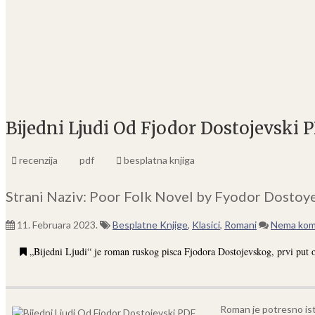
Bijedni Ljudi Od Fjodor Dostojevski 
recenzija
pdf
besplatna knjiga
Strani Naziv: Poor Folk Novel by Fyodor Dostoy
11. Februara 2023.
Besplatne Knjige
,
Klasici
,
Romani
Nema kom
„Bijedni Ljudi“ je roman ruskog pisca Fjodora Dostojevskog, prvi put o
Roman je potresno istr