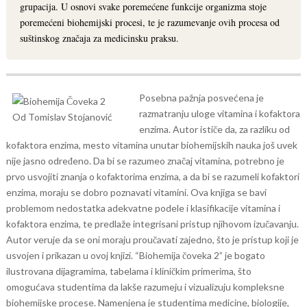
grupacija. U osnovi svake poremećene funkcije organizma stoje
poremećeni biohemijski procesi, te je razumevanje ovih procesa od
suštinskog značaja za medicinsku praksu.
Posebna pažnja posvećena je
razmatranju uloge vitamina i kofaktora
enzima. Autor ističe da, za razliku od
kofaktora enzima, mesto vitamina unutar biohemijskih nauka još uvek
nije jasno određeno. Da bi se razumeo značaj vitamina, potrebno je
prvo usvojiti znanja o kofaktorima enzima, a da bi se razumeli kofaktori
enzima, moraju se dobro poznavati vitamini.
Ova knjiga se bavi
problemom nedostatka adekvatne podele i klasifikacije vitamina i
kofaktora enzima, te predlaže integrisani pristup njihovom izučavanju.
Autor veruje da se oni moraju proučavati zajedno, što je pristup koji je
usvojen i prikazan u ovoj knjizi.
“Biohemija čoveka 2” je bogato
ilustrovana dijagramima, tabelama i kliničkim primerima, što
omogućava studentima da lakše razumeju i vizualizuju kompleksne
biohemijske procese. Namenjena je studentima medicine, biologije,