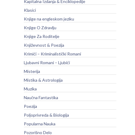
Kapitalna Izdanja & Enciklopedije
Klasici
Knjige na engleskom jeziku
Knjige O Zdravlju
Knjige Za Roditelje
Književnost & Poezija
Krimići – Kriminalistički Romani
Ljubavni Romani – Ljubići
Misterija
Mistika & Astrologija
Muzika
Naučna Fantastika
Poezija
Poljoprivreda & Biologija
Popularna Nauka
Pozorišno Delo