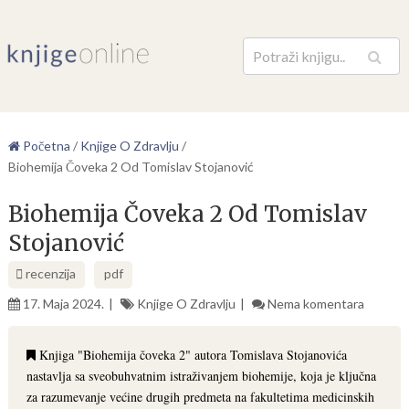
Pretraga
Početna
/
Knjige O Zdravlju
/
Biohemija Čoveka 2 Od Tomislav Stojanović
Biohemija Čoveka 2 Od Tomislav
Stojanović
recenzija
pdf
17. Maja 2024.
Knjige O Zdravlju
Nema komentara
Knjiga "Biohemija čoveka 2" autora Tomislava Stojanovića
nastavlja sa sveobuhvatnim istraživanjem biohemije, koja je ključna
za razumevanje većine drugih predmeta na fakultetima medicinskih