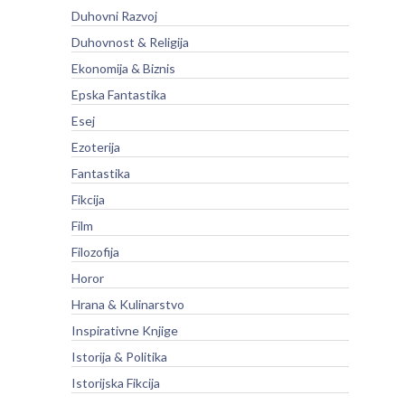
Duhovni Razvoj
Duhovnost & Religija
Ekonomija & Biznis
Epska Fantastika
Esej
Ezoterija
Fantastika
Fikcija
Film
Filozofija
Horor
Hrana & Kulinarstvo
Inspirativne Knjige
Istorija & Politika
Istorijska Fikcija