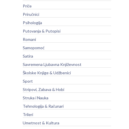
Priče
Priručnici
Psihologija
Putovanja & Putopisi
Romani
Samopomoć
Satira
Savremena Ljubavna Književnost
Školske Knjige & Udžbenici
Sport
Stripovi, Zabava & Hobi
Struka i Nauka
Tehnologija & Računari
Trileri
Umetnost & Kultura