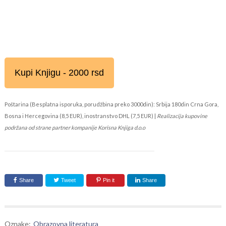
Kupi Knjigu - 2000 rsd
Poštarina (Besplatna isporuka, porudžbina preko 3000din): Srbija 180din Crna Gora,
Bosna i Hercegovina (8,5 EUR), inostranstvo DHL (7,5 EUR) |
Realizacija kupovine
podržana od strane partner kompanije Korisna Knjiga d.o.o
Share
Tweet
Pin it
Share
Oznake:
Obrazovna literatura