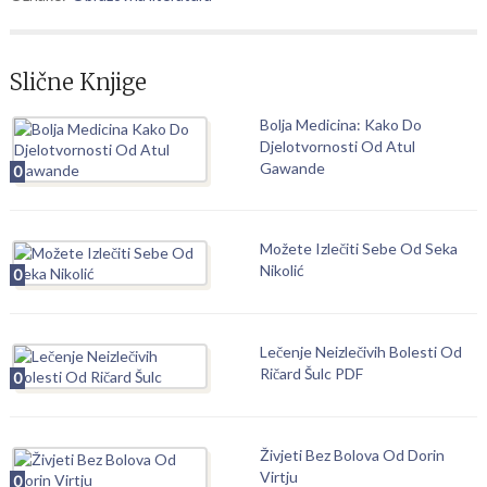
Slične Knjige
Bolja Medicina: Kako Do
Djelotvornosti Od Atul
Gawande
0
Možete Izlečiti Sebe Od Seka
Nikolić
0
Lečenje Neizlečivih Bolesti Od
Ričard Šulc PDF
0
Živjeti Bez Bolova Od Dorin
Virtju
0