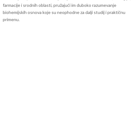
farmacije i srodnih oblasti, pružajući im duboko razumevanje
biohemijskih osnova koje su neophodne za dalji studij i praktičnu
primenu.