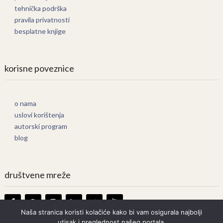
tehnička podrška
pravila privatnosti
besplatne knjige
korisne poveznice
o nama
uslovi korištenja
autorski program
blog
društvene mreže
Naša stranica koristi kolačiće kako bi vam osigurala najbolji
utisak i preglednost našeg portala.