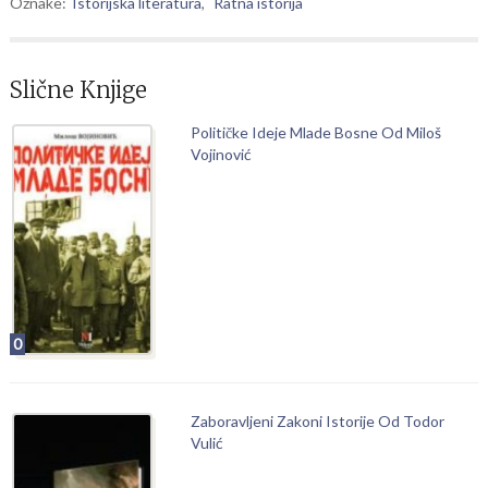
Oznake:
Istorijska literatura
,
Ratna istorija
Slične Knjige
Političke Ideje Mlade Bosne Od Miloš
Vojinović
0
Zaboravljeni Zakoni Istorije Od Todor
Vulić