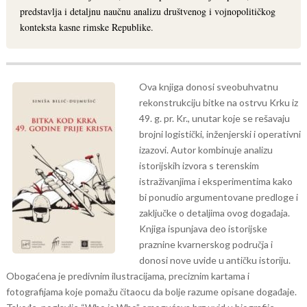
predstavlja i detaljnu naučnu analizu društvenog i vojnopolitičkog
konteksta kasne rimske Republike.
Ova knjiga donosi sveobuhvatnu
rekonstrukciju bitke na ostrvu Krku iz
49. g. pr. Kr., unutar koje se rešavaju
brojni logistički, inženjerski i operativni
izazovi.
Autor kombinuje analizu
istorijskih izvora s terenskim
istraživanjima i eksperimentima kako
bi ponudio argumentovane predloge i
zaključke o detaljima ovog događaja.
Knjiga ispunjava deo istorijske
praznine kvarnerskog područja i
donosi nove uvide u antičku istoriju.
Obogaćena je predivnim ilustracijama, preciznim kartama i
fotografijama koje pomažu čitaocu da bolje razume opisane događaje.