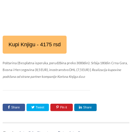
Kupi Knjigu - 4175 rsd
Poštarina (Besplatna isporuka, porudžbina preko 3000din): Srbija 180din Crna Gora,
Bosna i Hercegovina (8,5 EUR), inostranstvo DHL (7,5 EUR) |
Realizacija kupovine
podržana od strane partner kompanije Korisna Knjiga d.o.o
Share
Tweet
Pin it
Share