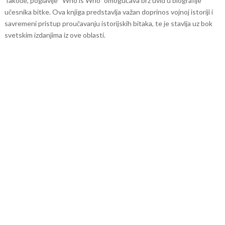
Takođe, poglavlje “Who is Who” omogućava brz uvid u biografije
učesnika bitke.
Ova knjiga predstavlja važan doprinos vojnoj istoriji i
savremeni pristup proučavanju istorijskih bitaka, te je stavlja uz bok
svetskim izdanjima iz ove oblasti.