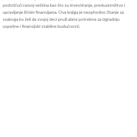
podstičući razvoj veština kao što su investiranje, preduzetništvo i
upravljanje ličnim finansijama. Ova knjiga je neophodno čitanje za
svakoga ko želi da svojoj deci pruži alate potrebne za izgradnju
uspešne i finansijski stabilne budućnosti.