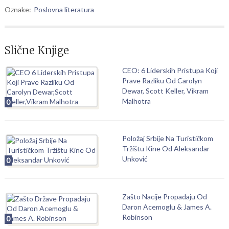
Oznake:
Poslovna literatura
Slične Knjige
CEO: 6 Liderskih Pristupa Koji
Prave Razliku Od Carolyn
Dewar, Scott Keller, Vikram
Malhotra
0
Položaj Srbije Na Turističkom
Tržištu Kine Od Aleksandar
Unković
0
Zašto Nacije Propadaju Od
Daron Acemoglu & James A.
Robinson
0