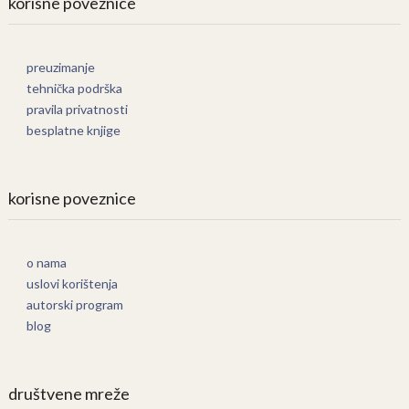
korisne poveznice
preuzimanje
tehnička podrška
pravila privatnosti
besplatne knjige
korisne poveznice
o nama
uslovi korištenja
autorski program
blog
društvene mreže