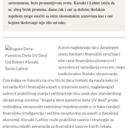
savremenom, brzo promenljivom svetu. Kiosaki i Lehter ističu da
se, zbog brzih promena, danas čak i oni sa dobrim školskim
uspehom mogu suočiti sa istim ekonomskim izazovima kao i oni
kojima školovanje nije išlo od ruke.
Autori naglašavaju da u današnjem
svetu bankari i finansijski stručnjaci
više cene finansijsku pismenost i
sposobnost upravljanja novcem, nego
tradicionalno školsko obrazovanje.
Ova knjiga se fokusira na ono što bi deca trebalo da nauče kako bi
ostvarila lični i finansijski uspeh u stvarnom svetu, naglašavajući
važnost praktičnog znanja i veština koje nisu uvek deo standardnog
obrazovnog sistema.
“Bogato dete pametno dete (IV deo)” pruža
roditeljima, obrazovnim radnicima i mladima uvide u to kako razvijati
finansijsku inteligenciju i veštine neophodne za uspeh u današnjoj
ekonomiji. Kiosaki i Lehter nude praktične savete i strategije za
pripremu mladih generacija za finansijske izazove koji ih čekaju,