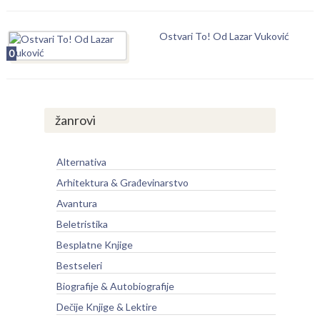
Ostvari To! Od Lazar Vuković
0
žanrovi
Alternativa
Arhitektura & Građevinarstvo
Avantura
Beletristika
Besplatne Knjige
Bestseleri
Biografije & Autobiografije
Dečije Knjige & Lektire