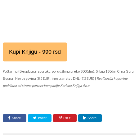
Kupi Knjigu - 990 rsd
Poštarina (Besplatna isporuka, porudžbina preko 3000din): Srbija 180din Crna Gora,
Bosna i Hercegovina (8,5 EUR), inostranstvo DHL (7,5 EUR) |
Realizacija kupovine
podržana od strane partner kompanije Korisna Knjiga d.o.o
Share
Tweet
Pin it
Share