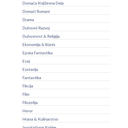
Domaća Književna Dela
Domaći Romani
Drama
Duhovni Razvoj
Duhovnost & Religija
Ekonomija & Biznis
Epska Fantastika
Esej
Ezoterija
Fantastika
Fikcija
Film
Filozofija
Horor
Hrana & Kulinarstvo
Inspirativne Knjige