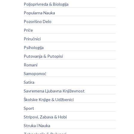
Poljoprivreda & Biologija
Popularna Nauka
Pozorišno Delo
Priče
Priručnici
Psihologija
Putovanja & Putopisi
Romani
Samopomoć
Satira
Savremena Ljubavna Književnost
Školske Knjige & Udžbenici
Sport
Stripovi, Zabava & Hobi
Struka i Nauka