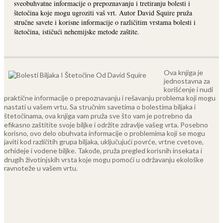
sveobuhvatne informacije o prepoznavanju i tretiranju bolesti i
štetočina koje mogu ugroziti vaš vrt. Autor David Squire pruža
stručne savete i korisne informacije o različitim vrstama bolesti i
štetočina, ističući nehemijske metode zaštite.
Ova knjiga je
jednostavna za
korišćenje i nudi
praktične informacije o prepoznavanju i rešavanju problema koji mogu
nastati u vašem vrtu. Sa stručnim savetima o bolestima biljaka i
štetočinama, ova knjiga vam pruža sve što vam je potrebno da
efikasno zaštitite svoje biljke i održite zdravlje vašeg vrta.
Posebno
korisno, ovo delo obuhvata informacije o problemima koji se mogu
javiti kod različitih grupa biljaka, uključujući povrće, vrtne cvetove,
orhideje i vodene biljke. Takođe, pruža pregled korisnih insekata i
drugih životinjskih vrsta koje mogu pomoći u održavanju ekološke
ravnoteže u vašem vrtu.