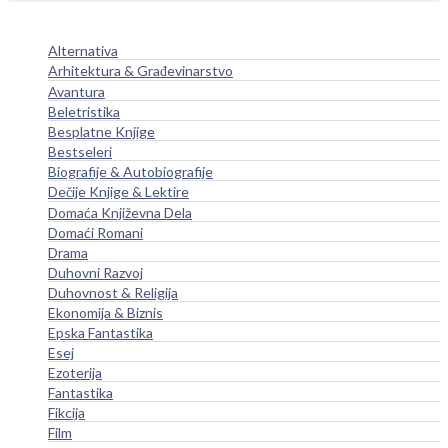
Alternativa
Arhitektura & Građevinarstvo
Avantura
Beletristika
Besplatne Knjige
Bestseleri
Biografije & Autobiografije
Dečije Knjige & Lektire
Domaća Književna Dela
Domaći Romani
Drama
Duhovni Razvoj
Duhovnost & Religija
Ekonomija & Biznis
Epska Fantastika
Esej
Ezoterija
Fantastika
Fikcija
Film