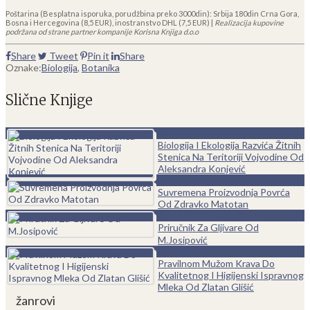
Poštarina (Besplatna isporuka, porudžbina preko 3000din): Srbija 180din Crna Gora,
Bosna i Hercegovina (8,5 EUR), inostranstvo DHL (7,5 EUR) |
Realizacija kupovine
podržana od strane partner kompanije Korisna Knjiga d.o.o
Share
Tweet
Pin it
Share
Oznake:
Biologija
,
Botanika
Slične Knjige
0
Biologija I Ekologija Razvića Žitnih
Stenica Na Teritoriji Vojvodine Od
Aleksandra Konjević
0
Suvremena Proizvodnja Povrća
Od Zdravko Matotan
0
Priručnik Za Gljivare Od
M.Josipović
0
Pravilnom Mužom Krava Do
Kvalitetnog I Higijenski Ispravnog
Mleka Od Zlatan Glišić
žanrovi