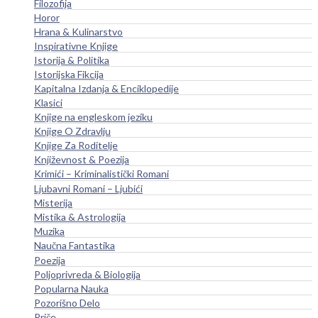
Filozofija
Horor
Hrana & Kulinarstvo
Inspirativne Knjige
Istorija & Politika
Istorijska Fikcija
Kapitalna Izdanja & Enciklopedije
Klasici
Knjige na engleskom jeziku
Knjige O Zdravlju
Knjige Za Roditelje
Književnost & Poezija
Krimići – Kriminalistički Romani
Ljubavni Romani – Ljubići
Misterija
Mistika & Astrologija
Muzika
Naučna Fantastika
Poezija
Poljoprivreda & Biologija
Popularna Nauka
Pozorišno Delo
Priče