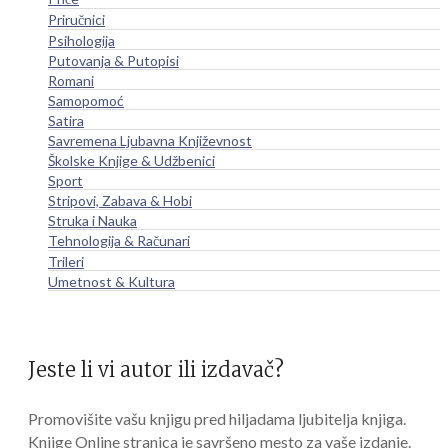
Priručnici
Psihologija
Putovanja & Putopisi
Romani
Samopomoć
Satira
Savremena Ljubavna Književnost
Školske Knjige & Udžbenici
Sport
Stripovi, Zabava & Hobi
Struka i Nauka
Tehnologija & Računari
Trileri
Umetnost & Kultura
Jeste li vi autor ili izdavač?
Promovišite vašu knjigu pred hiljadama ljubitelja knjiga.
Knjige Online stranica je savršeno mesto za vaše izdanje.