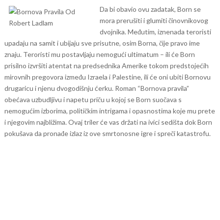
Da bi obavio ovu zadatak, Born se
mora prerušiti i glumiti činovnikovog
dvojnika. Međutim, iznenada teroristi
upadaju na samit i ubijaju sve prisutne, osim Borna, čije pravo ime
znaju. Teroristi mu postavljaju nemogući ultimatum – ili će Born
prisilno izvršiti atentat na predsednika Amerike tokom predstojećih
mirovnih pregovora između Izraela i Palestine, ili će oni ubiti Bornovu
drugaricu i njenu dvogodišnju ćerku.
Roman “Bornova pravila”
obećava uzbudljivu i napetu priču u kojoj se Born suočava s
nemogućim izborima, političkim intrigama i opasnostima koje mu prete
i njegovim najbližima. Ovaj triler će vas držati na ivici sedišta dok Born
pokušava da pronađe izlaz iz ove smrtonosne igre i spreči katastrofu.