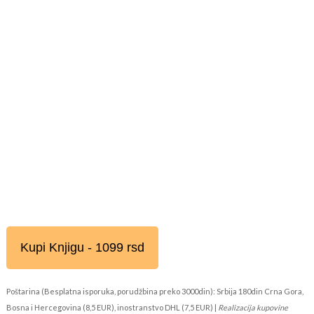
Kupi Knjigu - 1099 rsd
Poštarina (Besplatna isporuka, porudžbina preko 3000din): Srbija 180din Crna Gora,
Bosna i Hercegovina (8,5 EUR), inostranstvo DHL (7,5 EUR) |
Realizacija kupovine