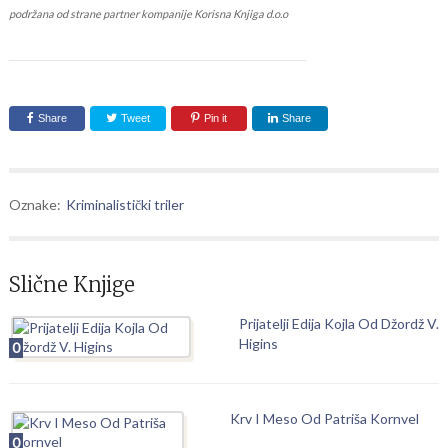
podržana od strane partner kompanije Korisna Knjiga d.o.o
Share
Tweet
Pin it
Share
Oznake:
Kriminalistički triler
Slične Knjige
Prijatelji Edija Kojla Od Džordž V.
Higins
0
Krv I Meso Od Patriša Kornvel
0