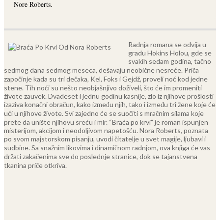
Nore Roberts.
Radnja romana se odvija u
gradu Hokins Holou, gde se
svakih sedam godina, tačno
sedmog dana sedmog meseca, dešavaju neobične nesreće. Priča
započinje kada su tri dečaka, Kel, Foks i Gejdž, proveli noć kod jedne
stene. Tih noći su nešto neobjašnjivo doživeli, što će im promeniti
živote zauvek.
Dvadeset i jednu godinu kasnije, zlo iz njihove prošlosti
izaziva konačni obračun, kako između njih, tako i između tri žene koje će
ući u njihove živote. Svi zajedno će se suočiti s mračnim silama koje
prete da unište njihovu sreću i mir.
“Braća po krvi” je roman ispunjen
misterijom, akcijom i neodoljivom napetošću. Nora Roberts, poznata
po svom majstorskom pisanju, uvodi čitatelje u svet magije, ljubavi i
sudbine. Sa snažnim likovima i dinamičnom radnjom, ova knjiga će vas
držati zakačenima sve do poslednje stranice, dok se tajanstvena
tkanina priče otkriva.