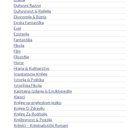
Duhovni Razvoj
Duhovnost & Religija
Ekonomija & Biznis
Epska Fantastika
Esej
Ezoterija
Fantastika
Fikcija
Film
Filozofija
Horor
Hrana & Kulinarstvo
Inspirativne Knjige
Istorija & Politika
Istorijska Fikcija
Kapitalna Izdanja & Enciklopedije
Klasici
Knjige na engleskom jeziku
Knjige O Zdravlju
Knjige Za Roditelje
Književnost & Poezija
Krimići – Kriminalistički Romani