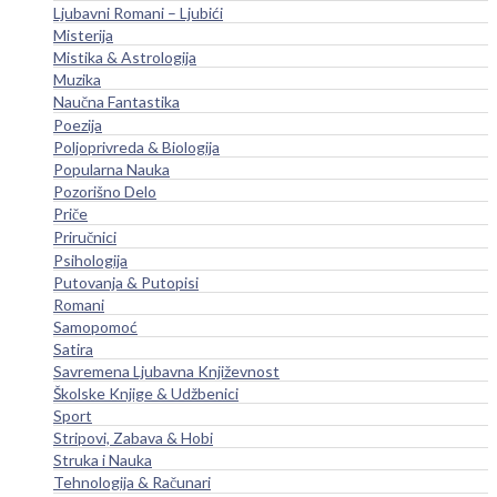
Ljubavni Romani – Ljubići
Misterija
Mistika & Astrologija
Muzika
Naučna Fantastika
Poezija
Poljoprivreda & Biologija
Popularna Nauka
Pozorišno Delo
Priče
Priručnici
Psihologija
Putovanja & Putopisi
Romani
Samopomoć
Satira
Savremena Ljubavna Književnost
Školske Knjige & Udžbenici
Sport
Stripovi, Zabava & Hobi
Struka i Nauka
Tehnologija & Računari