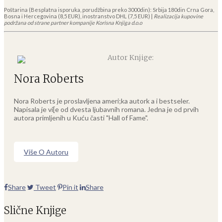
Poštarina (Besplatna isporuka, porudžbina preko 3000din): Srbija 180din Crna Gora,
Bosna i Hercegovina (8,5 EUR), inostranstvo DHL (7,5 EUR) |
Realizacija kupovine
podržana od strane partner kompanije Korisna Knjiga d.o.o
Autor Knjige:
Nora Roberts
Nora Roberts je proslavljena ameri;ka autork a i bestseler.
Napisala je vi[e od dvesta ljubavnih romana. Jedna je od prvih
autora primljenih u Kuću časti "Hall of Fame".
Više O Autoru
Share
Tweet
Pin it
Share
Slične Knjige