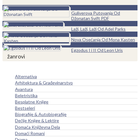
0
Guliverova Putovanja Od
Džonatan Svift PDF
0
Laži, Laži, Laži Od Adel Parks
0
Nova Osećanja Od Mona Kasten
0
Egzodus I i II Od Leon Uris
žanrovi
Alternativa
Arhitektura & Građevinarstvo
Avantura
Beletristika
Besplatne Knjige
Bestseleri
Biografije & Autobiografije
Dečije Knjige & Lektire
Domaća Književna Dela
Domaći Romani
Drama