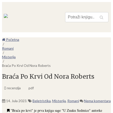
Pretraga
Početna
/
Romani
/
Misterija
/
Braća Po Krvi Od Nora Roberts
Braća Po Krvi Od Nora Roberts
recenzija
pdf
14. Jula 2023.
Beletristika
,
Misterija
,
Romani
Nema komentara
"Braća po krvi" je prva knjiga sage "U Znaku Sedmice" autorke