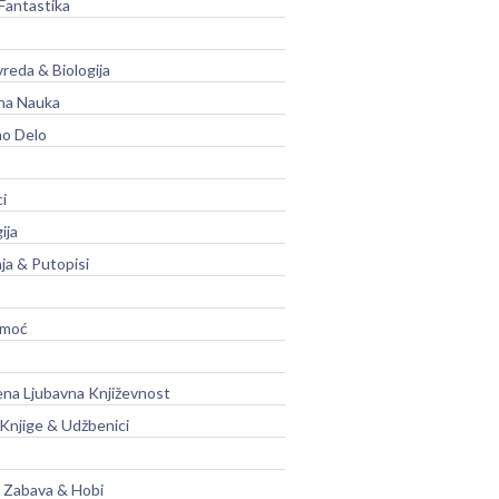
Fantastika
vreda & Biologija
na Nauka
no Delo
ci
ija
ja & Putopisi
moć
na Ljubavna Književnost
 Knjige & Udžbenici
, Zabava & Hobi