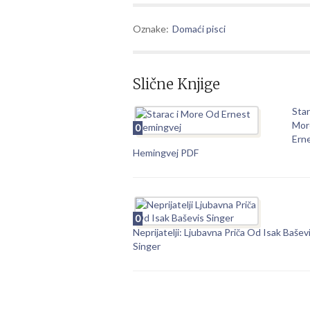
Oznake:
Domaći pisci
Slične Knjige
Star
Mor
0
Ern
Hemingvej PDF
0
Neprijatelji: Ljubavna Priča Od Isak Bašev
Singer