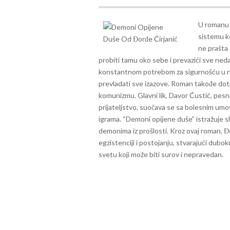
U romanu s
sistemu ko
ne prašta
probiti tamu oko sebe i prevazići sve neda
konstantnom potrebom za sigurnošću u nes
prevladati sve izazove.
Roman takođe dotič
komunizmu. Glavni lik, Davor Ćustić, pesnik
prijateljstvo, suočava se sa bolesnim umo
igrama.
“Demoni opijene duše” istražuje sl
demonima iz prošlosti. Kroz ovaj roman, Đo
egzistenciji i postojanju, stvarajući dubo
svetu koji može biti surov i nepravedan.