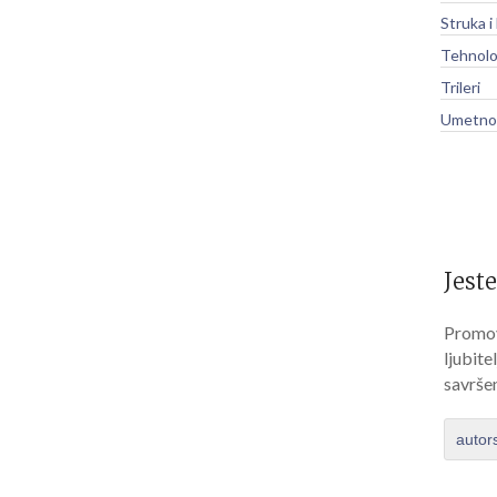
Struka i
Tehnolo
Trileri
Umetnos
Jeste
Promov
ljubite
savrše
autor