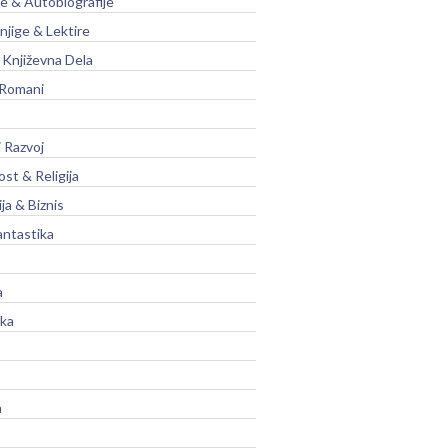
je & Autobiografije
njige & Lektire
Književna Dela
 Romani
 Razvoj
st & Religija
ja & Biznis
antastika
a
ika
a