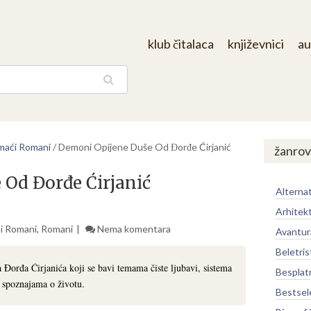
klub čitalaca
književnici
au
aga
aći Romani
/
Demoni Opijene Duše Od Đorđe Ćirjanić
žanrov
Od Đorđe Ćirjanić
Alternat
Arhitek
i Romani
,
Romani
Nema komentara
Avantur
Beletris
Đorđa Ćirjanića koji se bavi temama čiste ljubavi, sistema
Besplat
m spoznajama o životu.
Bestsel