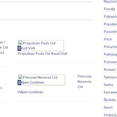
Naučna 
Poezija
Poljopri
Popular
Pozoriš
Priče
ac i
Priručni
e Od
0
est
Propušten Poziv Od Rouzi Volš
Psiholog
Putovan
Romani
Princeza
Samopo
Nevesta
0
Satira
Od
is
Vilijam Goldman
Savreme
Školske
Sport
Stripovi