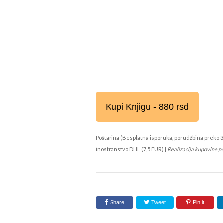
Kupi Knjigu - 880 rsd
Poštarina (Besplatna isporuka, porudžbina preko 3
inostranstvo DHL (7,5 EUR) |
Realizacija kupovine p
Share
Tweet
Pin it