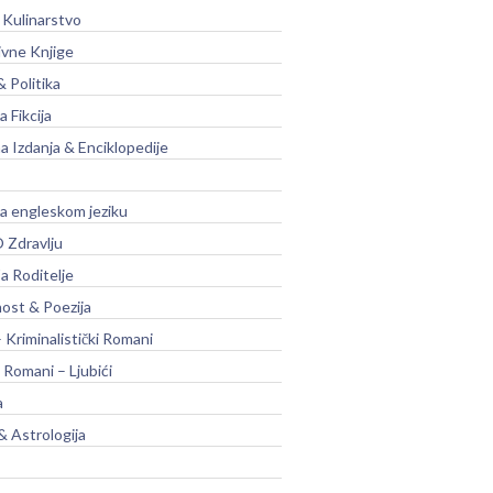
 Kulinarstvo
ivne Knjige
& Politika
a Fikcija
a Izdanja & Enciklopedije
na engleskom jeziku
 Zdravlju
a Roditelje
nost & Poezija
– Kriminalistički Romani
 Romani – Ljubići
a
& Astrologija