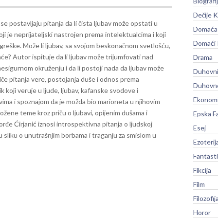
Biografi
Dečije K
e postavljaju pitanja da li čista ljubav može opstati u
Domaća 
ji je neprijateljski nastrojen prema intelektualcima i koji
Domaći
 greške. Može li ljubav, sa svojom beskonačnom svetlošću,
će? Autor ispituje da li ljubav može trijumfovati nad
Drama
igurnom okruženju i da li postoji nada da ljubav može
Duhovni
e pitanja vere, postojanja duše i odnos prema
Duhovno
 koji veruje u ljude, ljubav, kafanske svodove i
Ekonomi
vima i spoznajom da je možda bio marioneta u njihovim
ožene teme kroz priču o ljubavi, opijenim dušama i
Epska F
rđe Ćirjanić iznosi introspektivna pitanja o ljudskoj
Esej
ku sliku o unutrašnjim borbama i traganju za smislom u
Ezoterij
Fantast
Fikcija
Film
Filozofij
Horor