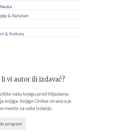
 Nauka
gija & Računari
t & Kultura
 li vi autor ili izdavač?
išite vašu knjigu pred hiljadama
lja knjiga. Knjige Online stranica je
no mesto za vaše izdanje.
ski program