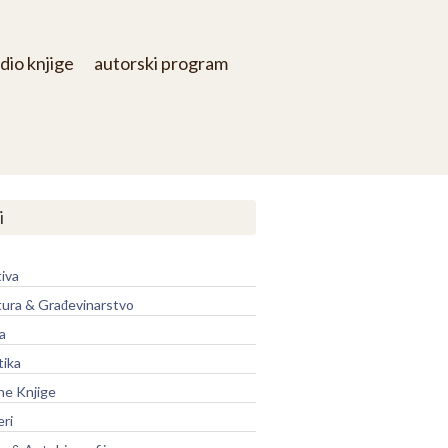
dio knjige
autorski program
i
iva
tura & Građevinarstvo
a
tika
ne Knjige
eri