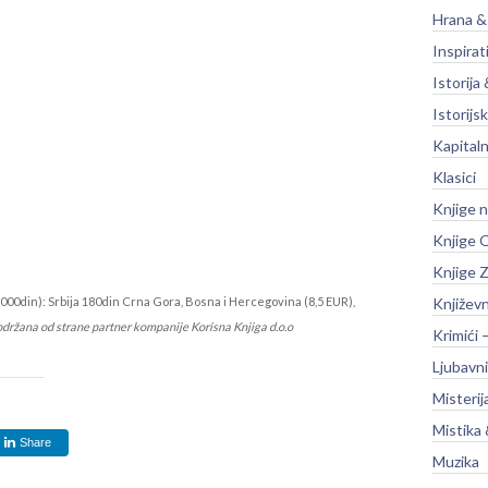
Hrana &
Inspirat
Istorija 
Istorijsk
Kapitaln
Klasici
Knjige 
Knjige O
Knjige Z
000din): Srbija 180din Crna Gora, Bosna i Hercegovina (8,5 EUR),
Književ
održana od strane partner kompanije Korisna Knjiga d.o.o
Krimići 
Ljubavni
Misterij
Mistika 
Share
Muzika