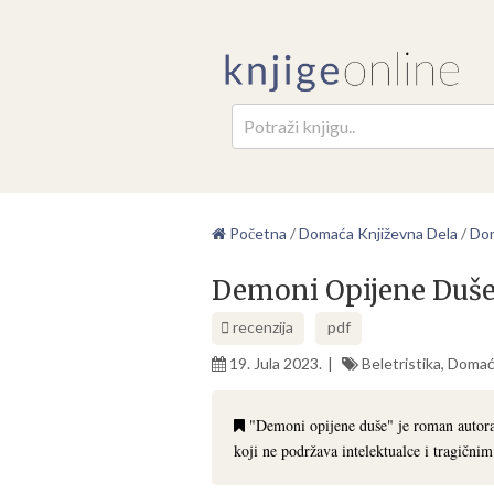
Pretr
Početna
/
Domaća Književna Dela
/
Dom
Demoni Opijene Duše 
recenzija
pdf
19. Jula 2023.
Beletristika
,
Domać
"Demoni opijene duše" je roman autora 
koji ne podržava intelektualce i tragični