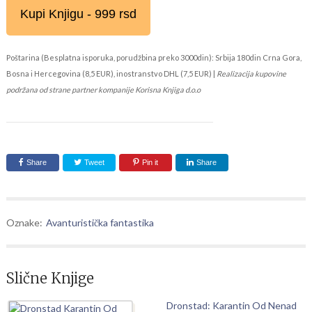
Kupi Knjigu - 999 rsd
Poštarina (Besplatna isporuka, porudžbina preko 3000din): Srbija 180din Crna Gora,
Bosna i Hercegovina (8,5 EUR), inostranstvo DHL (7,5 EUR) |
Realizacija kupovine
podržana od strane partner kompanije Korisna Knjiga d.o.o
Share
Tweet
Pin it
Share
Oznake:
Avanturistička fantastika
Slične Knjige
Dronstad: Karantin Od Nenad