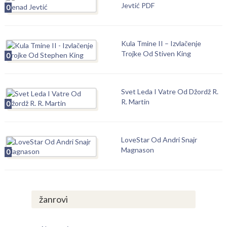
Jevtić PDF
0
Kula Tmine II – Izvlačenje
Trojke Od Stiven King
0
Svet Leda I Vatre Od Džordž R.
R. Martin
0
LoveStar Od Andri Snajr
Magnason
0
žanrovi