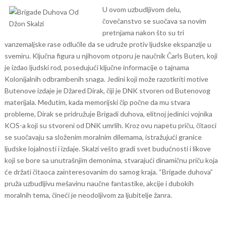
U ovom uzbudljivom delu,
čovečanstvo se suočava sa novim
pretnjama nakon što su tri
vanzemaljske rase odlučile da se udruže protiv ljudske ekspanzije u
svemiru. Ključna figura u njihovom otporu je naučnik Čarls Buten, koji
je izdao ljudski rod, posedujući ključne informacije o tajnama
Kolonijalnih odbrambenih snaga.
Jedini koji može razotkriti motive
Butenove izdaje je Džared Dirak, čiji je DNK stvoren od Butenovog
materijala. Međutim, kada memorijski čip počne da mu stvara
probleme, Dirak se pridružuje Brigadi duhova, elitnoj jedinici vojnika
KOS-a koji su stvoreni od DNK umrlih.
Kroz ovu napetu priču, čitaoci
se suočavaju sa složenim moralnim dilemama, istražujući granice
ljudske lojalnosti i izdaje. Skalzi vešto gradi svet budućnosti i likove
koji se bore sa unutrašnjim demonima, stvarajući dinamičnu priču koja
će držati čitaoca zainteresovanim do samog kraja. “Brigade duhova”
pruža uzbudljivu mešavinu naučne fantastike, akcije i dubokih
moralnih tema, čineći je neodoljivom za ljubitelje žanra.