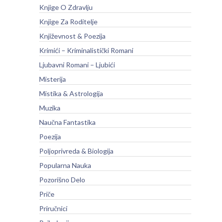
Knjige O Zdravlju
Knjige Za Roditelje
Književnost & Poezija
Krimići – Kriminalistički Romani
Ljubavni Romani – Ljubići
Misterija
Mistika & Astrologija
Muzika
Naučna Fantastika
Poezija
Poljoprivreda & Biologija
Popularna Nauka
Pozorišno Delo
Priče
Priručnici