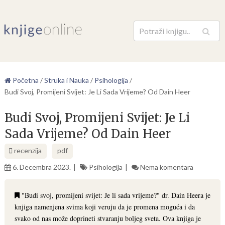
Pretraga
Početna
/
Struka i Nauka
/
Psihologija
/
Budi Svoj, Promijeni Svijet: Je Li Sada Vrijeme? Od Dain Heer
Budi Svoj, Promijeni Svijet: Je Li
Sada Vrijeme? Od Dain Heer
recenzija
pdf
6. Decembra 2023.
Psihologija
Nema komentara
"Budi svoj, promijeni svijet: Je li sada vrijeme?" dr. Dain Heera je
knjiga namenjena svima koji veruju da je promena moguća i da
svako od nas može doprineti stvaranju boljeg sveta. Ova knjiga je