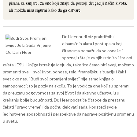
pisana za sanjare, za one koji znaju da postoji drugačiji način života,
ali možda nisu sigurni kako da ga ostvare.
Dr. Heer nudi niz praktičnih i
dinamičnih alata i postupaka koji
čitaocima pomažu da se osnaže i
spoznaju šta je za njih istinito i šta oni
zaista JESU. Knjiga istražuje ideju da, tako što ćemo biti svoji, možemo
promeniti sve – svoj život, odnose, telo, finansijsku situaciju i čak i
svet oko nas.
“Budi svoj, promijeni svijet” nije samo knjiga o
samopomoći; to je poziv na akciju. To je vodič za one koji su spremni
da preuzmu odgovornost za svoj život i da aktivno učestvuju u
kreiranju bolje budućnosti. Dr. Heer podstiče čitaoce da prestanu
čekati “pravo vreme” i da počnu delovati sada, koristeći svoje
jedinstvene sposobnosti i perspektive da naprave pozitivnu promenu
u svetu.