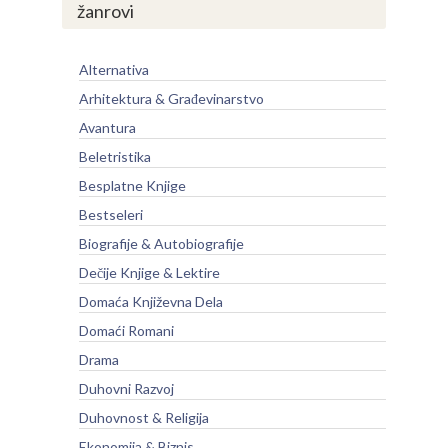
žanrovi
Alternativa
Arhitektura & Građevinarstvo
Avantura
Beletristika
Besplatne Knjige
Bestseleri
Biografije & Autobiografije
Dečije Knjige & Lektire
Domaća Književna Dela
Domaći Romani
Drama
Duhovni Razvoj
Duhovnost & Religija
Ekonomija & Biznis