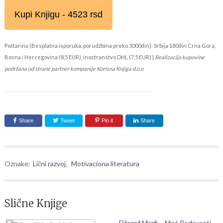
Kupi Knjigu - 4523 rsd
Poštarina (Besplatna isporuka, porudžbina preko 3000din): Srbija 180din Crna Gora,
Bosna i Hercegovina (8,5 EUR), inostranstvo DHL (7,5 EUR) |
Realizacija kupovine
podržana od strane partner kompanije Korisna Knjiga d.o.o
Share
Tweet
Pin it
Share
Oznake:
Lični razvoj
,
Motivaciona literatura
Slične Knjige
Džozef Marfi – Moć Podsvesti