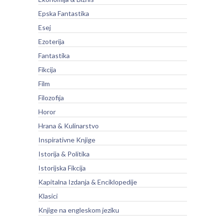
Epska Fantastika
Esej
Ezoterija
Fantastika
Fikcija
Film
Filozofija
Horor
Hrana & Kulinarstvo
Inspirativne Knjige
Istorija & Politika
Istorijska Fikcija
Kapitalna Izdanja & Enciklopedije
Klasici
Knjige na engleskom jeziku