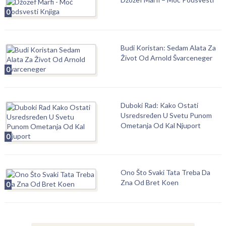
0
Budi Koristan: Sedam Alata Za
Život Od Arnold Švarceneger
0
Duboki Rad: Kako Ostati
Usredsređen U Svetu Punom
Ometanja Od Kal Njuport
0
Ono Što Svaki Tata Treba Da
Zna Od Bret Koen
0