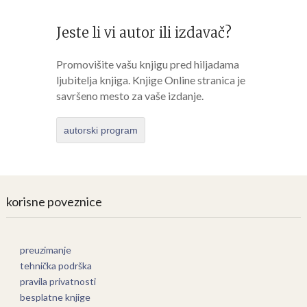
Jeste li vi autor ili izdavač?
Promovišite vašu knjigu pred hiljadama
ljubitelja knjiga. Knjige Online stranica je
savršeno mesto za vaše izdanje.
autorski program
korisne poveznice
preuzimanje
tehnička podrška
pravila privatnosti
besplatne knjige