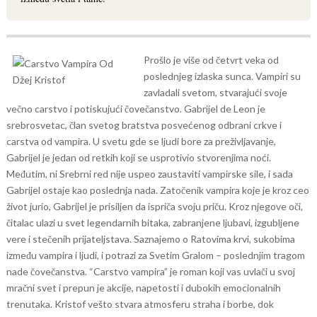
Prošlo je više od četvrt veka od
poslednjeg izlaska sunca. Vampiri su
zavladali svetom, stvarajući svoje
večno carstvo i potiskujući čovečanstvo. Gabrijel de Leon je
srebrosvetac, član svetog bratstva posvećenog odbrani crkve i
carstva od vampira. U svetu gde se ljudi bore za preživljavanje,
Gabrijel je jedan od retkih koji se usprotivio stvorenjima noći.
Međutim, ni Srebrni red nije uspeo zaustaviti vampirske sile, i sada
Gabrijel ostaje kao poslednja nada.
Zatočenik vampira koje je kroz ceo
život jurio, Gabrijel je prisiljen da ispriča svoju priču. Kroz njegove oči,
čitalac ulazi u svet legendarnih bitaka, zabranjene ljubavi, izgubljene
vere i stečenih prijateljstava. Saznajemo o Ratovima krvi, sukobima
između vampira i ljudi, i potrazi za Svetim Gralom – poslednjim tragom
nade čovečanstva.
“Carstvo vampira” je roman koji vas uvlači u svoj
mračni svet i prepun je akcije, napetosti i dubokih emocionalnih
trenutaka. Kristof vešto stvara atmosferu straha i borbe, dok