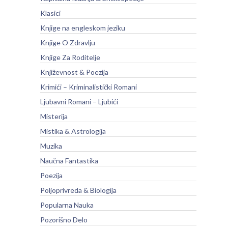
Klasici
Knjige na engleskom jeziku
Knjige O Zdravlju
Knjige Za Roditelje
Književnost & Poezija
Krimići – Kriminalistički Romani
Ljubavni Romani – Ljubići
Misterija
Mistika & Astrologija
Muzika
Naučna Fantastika
Poezija
Poljoprivreda & Biologija
Popularna Nauka
Pozorišno Delo