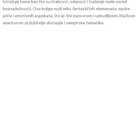
istražuje teme kao što su hrabrost, odanost i traženje nade usred
beznadežnosti. Ova knjiga nudi miks fantastičnih elemenata, epske
priče i emotivnih aspekata, što je čini izazovnom i uzbudljivom čitačkom
avanturom za ljubitelje distopije i vampirske tematike.