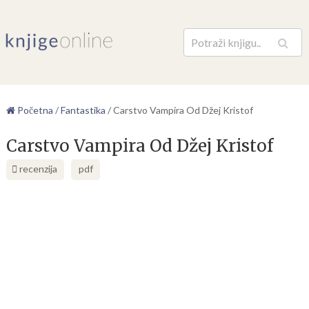
Pretraga
Početna
/
Fantastika
/
Carstvo Vampira Od Džej Kristof
Carstvo Vampira Od Džej Kristof
recenzija
pdf