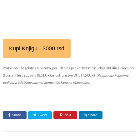
Kupi Knjigu - 3000 rsd
Poštarina (Besplatna isporuka, porudžbina preko 3000din): Srbija 180din Crna Gora,
Bosna i Hercegovina (8,5 EUR), inostranstvo DHL (7,5 EUR) |
Realizacija kupovine
podržana od strane partner kompanije Korisna Knjiga d.o.o
Share
Tweet
Pin it
Share