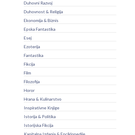
Duhovni Razvoj
Duhovnost & Religija
Ekonomija & Biznis
Epska Fantastika
Esej
Ezoterija
Fantastika
Fikcija
Film
Filozofija
Horor
Hrana & Kulinarstvo
Inspirativne Knjige
Istorija & Politika
Istorijska Fikcija
Kapitalna Izdanja & Enciklopedije