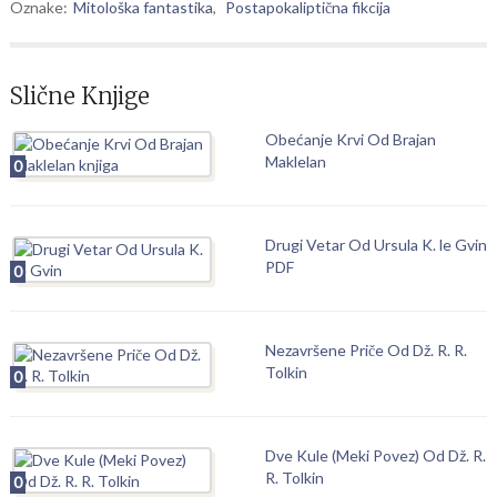
Oznake:
Mitološka fantastika
,
Postapokaliptična fikcija
Slične Knjige
Obećanje Krvi Od Brajan
Maklelan
0
Drugi Vetar Od Ursula K. le Gvin
PDF
0
Nezavršene Priče Od Dž. R. R.
Tolkin
0
Dve Kule (Meki Povez) Od Dž. R.
R. Tolkin
0