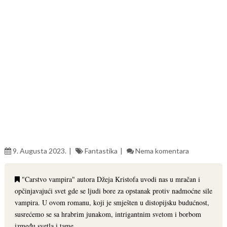
9. Augusta 2023.
Fantastika
Nema komentara
"Carstvo vampira" autora Džeja Kristofa uvodi nas u mračan i
opčinjavajući svet gde se ljudi bore za opstanak protiv nadmoćne sile
vampira. U ovom romanu, koji je smješten u distopijsku budućnost,
susrećemo se sa hrabrim junakom, intrigantnim svetom i borbom
između svetla i tame.