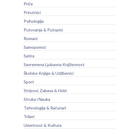
Priče
Priručnici
Psihologija
Putovanja & Putopisi
Romani
Samopomoć
Satira
Savremena Ljubavna Književnost
Školske Knjige & Udžbenici
Sport
Stripovi, Zabava & Hobi
Struka i Nauka
Tehnologija & Računari
Trileri
Umetnost & Kultura