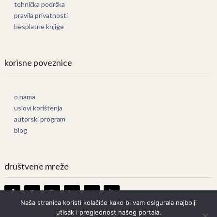
tehnička podrška
pravila privatnosti
besplatne knjige
korisne poveznice
o nama
uslovi korištenja
autorski program
blog
društvene mreže
Naša stranica koristi kolačiće kako bi vam osigurala najbolji
utisak i preglednost našeg portala.