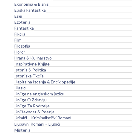
Ekonomija & Biznis
Epska Fantastika
Esej
Ezoterija
Fantastika
Fikcija
Film
Filozofija
Horor
Hrana & Kulinarstvo
Inspirativne Knjige
Istorija & Politika
Istorijska Fikcija
Kapitalna Izdanja & Enciklopedije
Klasici
Knjige na engleskom jeziku
Knjige O Zdravlju
Knjige Za Roditelje
Književnost & Poezija
Krimići – Kriminalistički Romani
Ljubavni Romani – Ljubići
Misterija