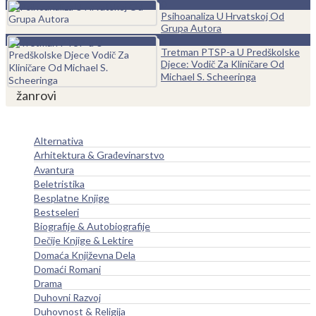
0
Psihoanaliza U Hrvatskoj Od
Grupa Autora
0
Tretman PTSP-a U Predškolske
Djece: Vodič Za Kliničare Od
Michael S. Scheeringa
žanrovi
Alternativa
Arhitektura & Građevinarstvo
Avantura
Beletristika
Besplatne Knjige
Bestseleri
Biografije & Autobiografije
Dečije Knjige & Lektire
Domaća Književna Dela
Domaći Romani
Drama
Duhovni Razvoj
Duhovnost & Religija