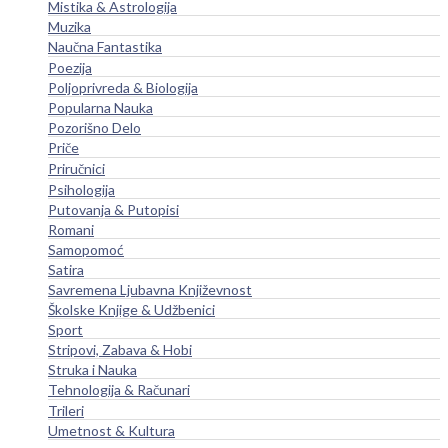
Mistika & Astrologija
Muzika
Naučna Fantastika
Poezija
Poljoprivreda & Biologija
Popularna Nauka
Pozorišno Delo
Priče
Priručnici
Psihologija
Putovanja & Putopisi
Romani
Samopomoć
Satira
Savremena Ljubavna Književnost
Školske Knjige & Udžbenici
Sport
Stripovi, Zabava & Hobi
Struka i Nauka
Tehnologija & Računari
Trileri
Umetnost & Kultura