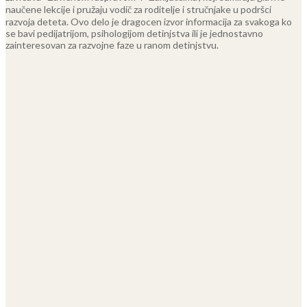
naučene lekcije i pružaju vodič za roditelje i stručnjake u podršci
razvoja deteta. Ovo delo je dragocen izvor informacija za svakoga ko
se bavi pedijatrijom, psihologijom detinjstva ili je jednostavno
zainteresovan za razvojne faze u ranom detinjstvu.