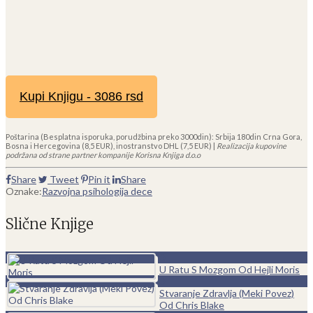
Kupi Knjigu - 3086 rsd
Poštarina (Besplatna isporuka, porudžbina preko 3000din): Srbija 180din Crna Gora,
Bosna i Hercegovina (8,5 EUR), inostranstvo DHL (7,5 EUR) |
Realizacija kupovine
podržana od strane partner kompanije Korisna Knjiga d.o.o
Share
Tweet
Pin it
Share
Oznake:
Razvojna psihologija dece
Slične Knjige
0
U Ratu S Mozgom Od Hejli Moris
0
Stvaranje Zdravlja (Meki Povez)
Od Chris Blake