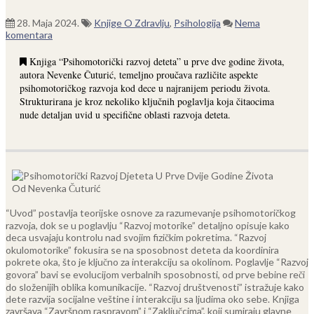
28. Maja 2024.
Knjige O Zdravlju
,
Psihologija
Nema
komentara
Knjiga “Psihomotorički razvoj deteta” u prve dve godine života,
autora Nevenke Čuturić, temeljno proučava različite aspekte
psihomotoričkog razvoja kod dece u najranijem periodu života.
Strukturirana je kroz nekoliko ključnih poglavlja koja čitaocima
nude detaljan uvid u specifične oblasti razvoja deteta.
“Uvod” postavlja teorijske osnove za razumevanje psihomotoričkog
razvoja, dok se u poglavlju “Razvoj motorike” detaljno opisuje kako
deca usvajaju kontrolu nad svojim fizičkim pokretima. “Razvoj
okulomotorike” fokusira se na sposobnost deteta da koordinira
pokrete oka, što je ključno za interakciju sa okolinom.
Poglavlje “Razvoj
govora” bavi se evolucijom verbalnih sposobnosti, od prve bebine reči
do složenijih oblika komunikacije. “Razvoj društvenosti” istražuje kako
dete razvija socijalne veštine i interakciju sa ljudima oko sebe.
Knjiga
završava “Završnom raspravom” i “Zaključcima”, koji sumiraju glavne