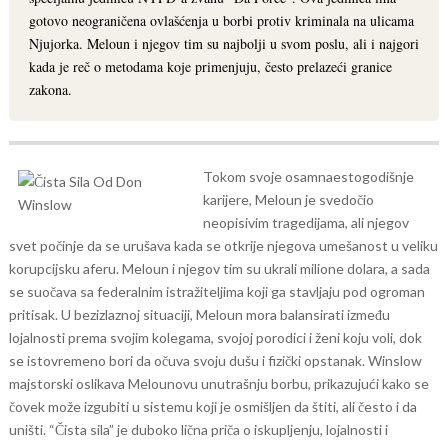
gotovo neograničena ovlašćenja u borbi protiv kriminala na ulicama
Njujorka. Meloun i njegov tim su najbolji u svom poslu, ali i najgori
kada je reč o metodama koje primenjuju, često prelazeći granice
zakona.
Tokom svoje osamnaestogodišnje
karijere, Meloun je svedočio
neopisivim tragedijama, ali njegov
svet počinje da se urušava kada se otkrije njegova umešanost u veliku
korupcijsku aferu. Meloun i njegov tim su ukrali milione dolara, a sada
se suočava sa federalnim istražiteljima koji ga stavljaju pod ogroman
pritisak. U bezizlaznoj situaciji, Meloun mora balansirati između
lojalnosti prema svojim kolegama, svojoj porodici i ženi koju voli, dok
se istovremeno bori da očuva svoju dušu i fizički opstanak.
Winslow
majstorski oslikava Melounovu unutrašnju borbu, prikazujući kako se
čovek može izgubiti u sistemu koji je osmišljen da štiti, ali često i da
uništi. “Čista sila” je duboko lična priča o iskupljenju, lojalnosti i