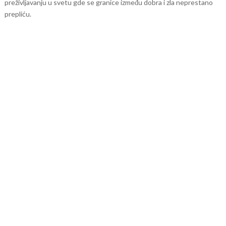
preživljavanju u svetu gde se granice između dobra i zla neprestano
prepliću.