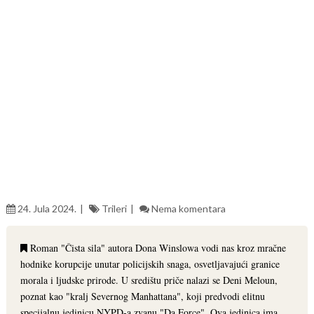
24. Jula 2024.
Trileri
Nema komentara
Roman "Čista sila" autora Dona Winslowa vodi nas kroz mračne
hodnike korupcije unutar policijskih snaga, osvetljavajući granice
morala i ljudske prirode. U središtu priče nalazi se Deni Meloun,
poznat kao "kralj Severnog Manhattana", koji predvodi elitnu
specijalnu jedinicu NYPD-a zvanu "Da Force". Ova jedinica ima