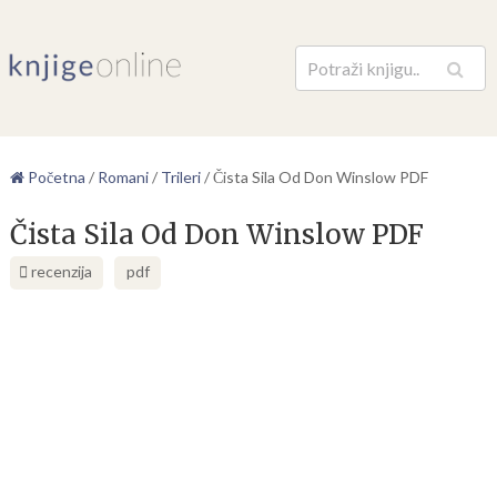
Pretraga
Početna
/
Romani
/
Trileri
/
Čista Sila Od Don Winslow PDF
Čista Sila Od Don Winslow PDF
recenzija
pdf