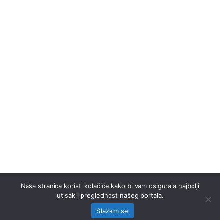
Naša stranica koristi kolačiće kako bi vam osigurala najbolji
utisak i preglednost našeg portala.
Slažem se