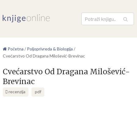
Pretraga
Početna
/
Poljoprivreda & Biologija
/
Cvećarstvo Od Dragana Milošević-Brevinac
Cvećarstvo Od Dragana Milošević-
Brevinac
recenzija
pdf