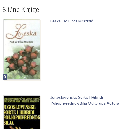
Slične Knjige
Leska Od Evica Mratinić
0
Jugoslovenske Sorte I Hibridi
Poljoprivrednog Bilja Od Grupa Autora