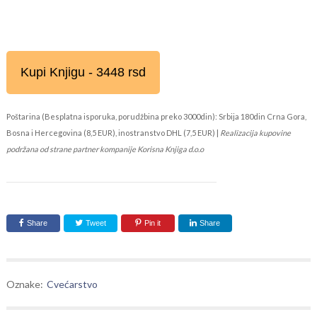
Kupi Knjigu - 3448 rsd
Poštarina (Besplatna isporuka, porudžbina preko 3000din): Srbija 180din Crna Gora,
Bosna i Hercegovina (8,5 EUR), inostranstvo DHL (7,5 EUR) |
Realizacija kupovine
podržana od strane partner kompanije Korisna Knjiga d.o.o
Share
Tweet
Pin it
Share
Oznake:
Cvećarstvo