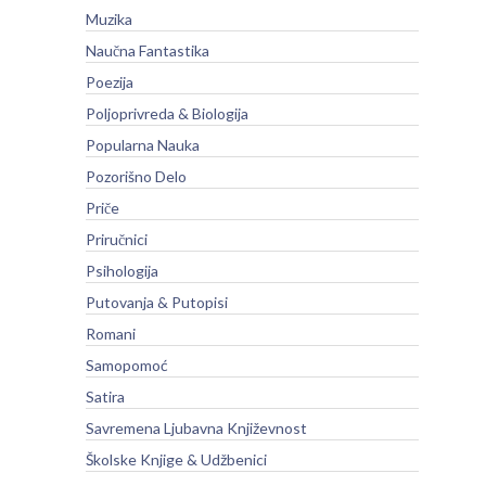
Muzika
Naučna Fantastika
Poezija
Poljoprivreda & Biologija
Popularna Nauka
Pozorišno Delo
Priče
Priručnici
Psihologija
Putovanja & Putopisi
Romani
Samopomoć
Satira
Savremena Ljubavna Književnost
Školske Knjige & Udžbenici