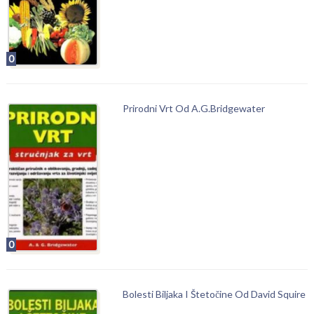
0
Prirodni Vrt Od A.G.Bridgewater
0
Bolesti Biljaka I Štetočine Od David Squire