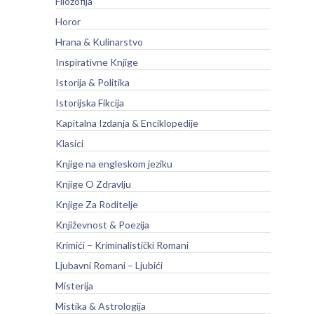
Filozofija
Horor
Hrana & Kulinarstvo
Inspirativne Knjige
Istorija & Politika
Istorijska Fikcija
Kapitalna Izdanja & Enciklopedije
Klasici
Knjige na engleskom jeziku
Knjige O Zdravlju
Knjige Za Roditelje
Književnost & Poezija
Krimići – Kriminalistički Romani
Ljubavni Romani – Ljubići
Misterija
Mistika & Astrologija