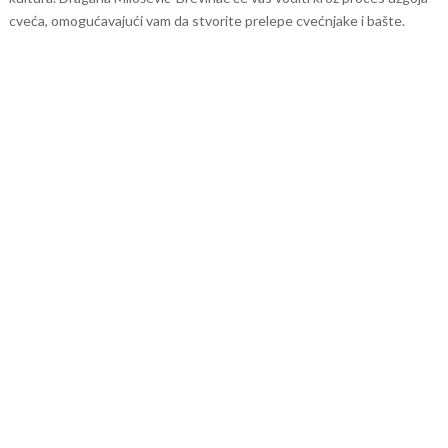
cveća, omogućavajući vam da stvorite prelepe cvećnjake i bašte.