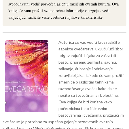
sveobuhvatni vodič posvećen gajenju različitih cvetnih kultura. Ova
knjiga će vam pružiti sve potrebne informacije o uzgoju cveća,
uključujući različite vrste cvetnica i njihove karakteristike.
Autorica će vas voditi kroz različite
aspekte cvećarstva, uključujući izbor
odgovarajućih biljaka za vaš vrt ili
baštu, pripremu zemljišta, sadnju,
zalivanje, đubrenje i održavanje
zdravlja biljaka. Takođe će vam pružiti
smernice o različitim tehnikama
razmnožavanja cveća i kako da se
nosite sa štetočinama i bolestima.
Ova knjiga će biti korisna kako
početnicima tako i iskusnim
baštovanima i cvećarima, pružajući im
sve što im je potrebno za uspešno gajenje raznovrsnih cvetnih
kultura. Dragana Milošević-Brevinac će vas voditi kroz proces uzgoja