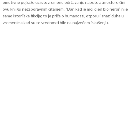
emotivne pejzaže uz istovremeno održavanje napete atmosfere čini
ovu knjigu nezaboravnim čitanjem.
“Dan kad je moj djed bio heroj” nije
samo istorijska fikcija; to je priča o humanosti, otporu i snazi duha u
vremenima kad su te vrednosti bile na najvećem iskušenju.