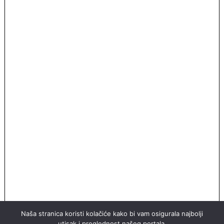
Naša stranica koristi kolačiće kako bi vam osigurala najbolji
utisak i preglednost našeg portala.