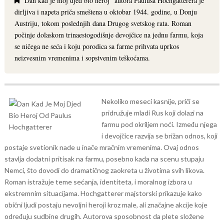
"Dan kad je moj djed bio heroj" autora Paulusa Hochgatterera je
dirljiva i napeta priča smeštena u oktobar 1944. godine, u Donju
Austriju, tokom poslednjih dana Drugog svetskog rata. Roman
počinje dolaskom trinaestogodišnje devojčice na jednu farmu, koja
se ničega ne seća i koju porodica sa farme prihvata uprkos
neizvesnim vremenima i sopstvenim teškoćama.
Nekoliko meseci kasnije, priči se
pridružuje mladi Rus koji dolazi na
farmu pod okriljem noći. Između njega
i devojčice razvija se brižan odnos, koji
postaje svetionik nade u inače mračnim vremenima. Ovaj odnos
stavlja dodatni pritisak na farmu, posebno kada na scenu stupaju
Nemci, što dovodi do dramatičnog zaokreta u životima svih likova.
Roman istražuje teme sećanja, identiteta, i moralnog izbora u
ekstremnim situacijama. Hochgatterer majstorski prikazuje kako
obični ljudi postaju nevoljni heroji kroz male, ali značajne akcije koje
određuju sudbine drugih. Autorova sposobnost da plete složene