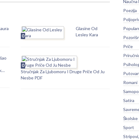
Naučna 
Poezija
Poljopri
Laura
Glasine Od
Popular
Lesley Kara
0
Pozoriš
Priče
Priručni
ošao
Psiholog
0
k…
Stručnjak Za Ljubomoru I Druge Priče Od Ju
Putovan
Nesbe PDF
Romani
Samopo
Satira
Savreme
Školske
Sport
Stripovi