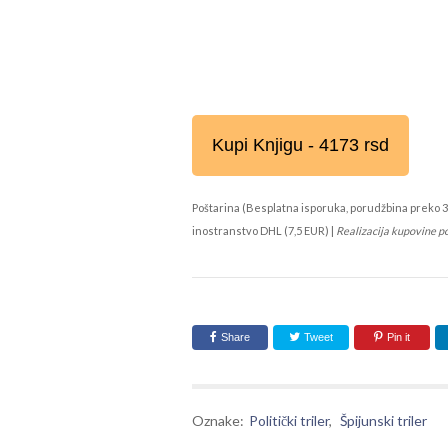
Kupi Knjigu - 4173 rsd
Poštarina (Besplatna isporuka, porudžbina preko 3
inostranstvo DHL (7,5 EUR) |
Realizacija kupovine p
Share
Tweet
Pin it
Oznake:
Politički triler
,
Špijunski triler