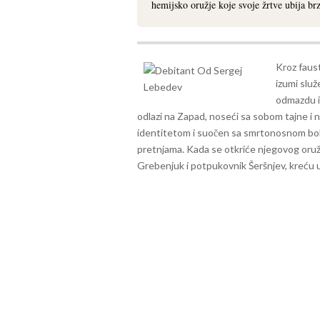
hemijsko oružje koje svoje žrtve ubija brz
Kroz faust
izumi služ
odmazdu i
odlazi na Zapad, noseći sa sobom tajne i
identitetom i suočen sa smrtonosnom bol
pretnjama. Kada se otkriće njegovog oružja
Grebenjuk i potpukovnik Šeršnjev, kreću u 