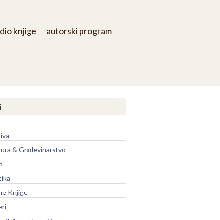
dio knjige
autorski program
i
iva
tura & Građevinarstvo
a
tika
ne Knjige
eri