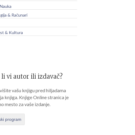
 Nauka
gija & Računari
t & Kultura
 li vi autor ili izdavač?
išite vašu knjigu pred hiljadama
lja knjiga. Knjige Online stranica je
no mesto za vaše izdanje.
ski program