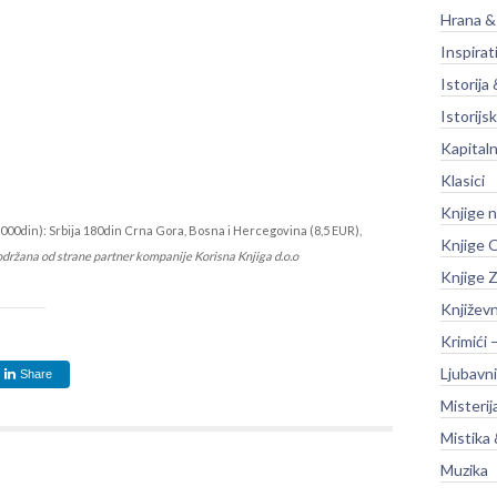
Hrana &
Inspirat
Istorija 
Istorijsk
Kapitaln
Klasici
Knjige 
000din): Srbija 180din Crna Gora, Bosna i Hercegovina (8,5 EUR),
Knjige O
održana od strane partner kompanije Korisna Knjiga d.o.o
Knjige Z
Književ
Krimići 
Ljubavni
Share
Misterij
Mistika 
Muzika