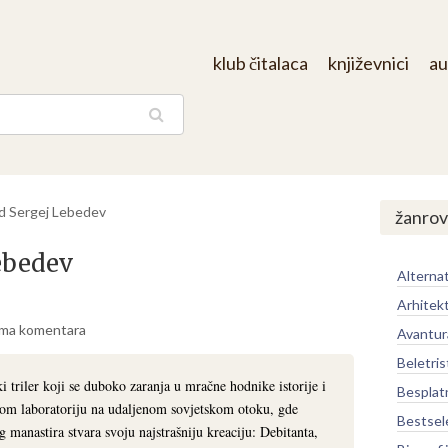
klub čitalaca
književnici
au
aga
d Sergej Lebedev
žanrov
ebedev
Alternat
Arhitek
ma komentara
Avantur
Beletris
 triler koji se duboko zaranja u mračne hodnike istorije i
Besplat
nom laboratoriju na udaljenom sovjetskom otoku, gde
Bestsel
 manastira stvara svoju najstrašniju kreaciju: Debitanta,