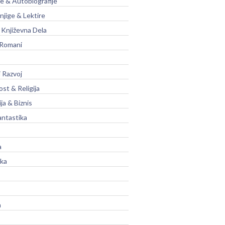
je & Autobiografije
njige & Lektire
Književna Dela
 Romani
 Razvoj
st & Religija
ja & Biznis
antastika
a
ika
a