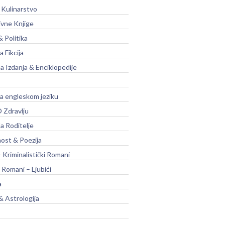
 Kulinarstvo
ivne Knjige
& Politika
a Fikcija
a Izdanja & Enciklopedije
na engleskom jeziku
 Zdravlju
a Roditelje
nost & Poezija
– Kriminalistički Romani
 Romani – Ljubići
a
& Astrologija