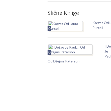
Slične Knjige
Korzet Od 
Purcell
0
I D
Je
0
Pau
Od Džejms Paterson