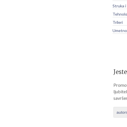
Struka i
Tehnolo
Trileri
Umetnos
Jeste
Promov
ljubite
savrše
autor