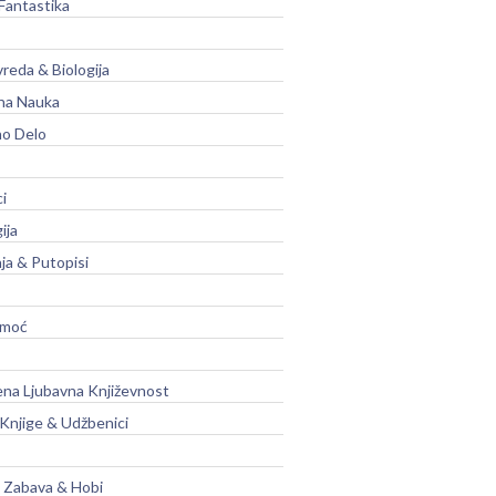
Fantastika
vreda & Biologija
na Nauka
no Delo
ci
ija
ja & Putopisi
moć
na Ljubavna Književnost
 Knjige & Udžbenici
, Zabava & Hobi