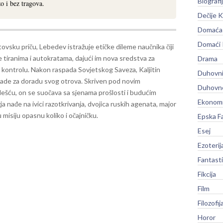
Biografi
o i bez tragova.
Dečije K
Domaća 
Domaći
ovsku priču, Lebedev istražuje etičke dileme naučnika čiji
e tiranima i autokratama, dajući im nova sredstva za
Drama
 kontrolu.
Nakon raspada Sovjetskog Saveza, Kaljitin
Duhovni
 nade za doradu svog otrova. Skriven pod novim
Duhovno
ešću, on se suočava sa sjenama prošlosti i budućim
Ekonomi
 nađe na ivici razotkrivanja, dvojica ruskih agenata, major
misiju opasnu koliko i očajničku.
Epska F
Esej
Ezoterij
Fantast
Fikcija
Film
Filozofij
Horor