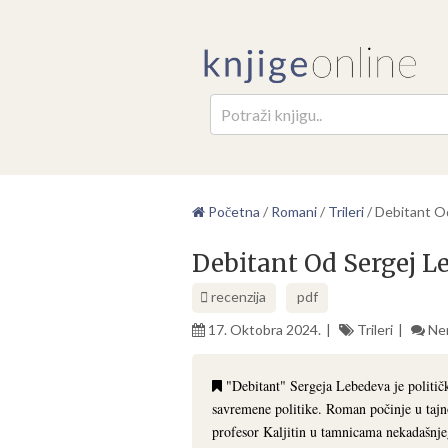
Pretr
Početna
/
Romani
/
Trileri
/
Debitant O
Debitant Od Sergej L
recenzija
pdf
17. Oktobra 2024.
Trileri
Ne
"Debitant" Sergeja Lebedeva je politički
savremene politike. Roman počinje u taj
profesor Kaljitin u tamnicama nekadašnjeg