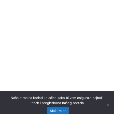
Naša stranica koristi kolačiće kako bi vam osigurala najbolji
utisak i preglednost našeg portala.
Slažem se