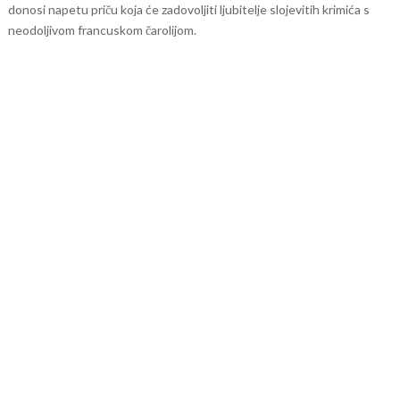
donosi napetu priču koja će zadovoljiti ljubitelje slojevitih krimića s
neodoljivom francuskom čarolijom.