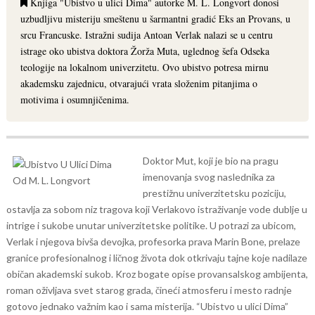
Knjiga "Ubistvo u ulici Dima" autorke M. L. Longvort donosi
uzbudljivu misteriju smeštenu u šarmantni gradić Eks an Provans, u
srcu Francuske. Istražni sudija Antoan Verlak nalazi se u centru
istrage oko ubistva doktora Žorža Muta, uglednog šefa Odseka
teologije na lokalnom univerzitetu. Ovo ubistvo potresa mirnu
akademsku zajednicu, otvarajući vrata složenim pitanjima o
motivima i osumnjičenima.
Doktor Mut, koji je bio na pragu
imenovanja svog naslednika za
prestižnu univerzitetsku poziciju,
ostavlja za sobom niz tragova koji Verlakovo istraživanje vode dublje u
intrige i sukobe unutar univerzitetske politike. U potrazi za ubicom,
Verlak i njegova bivša devojka, profesorka prava Marin Bone, prelaze
granice profesionalnog i ličnog života dok otkrivaju tajne koje nadilaze
običan akademski sukob.
Kroz bogate opise provansalskog ambijenta,
roman oživljava svet starog grada, čineći atmosferu i mesto radnje
gotovo jednako važnim kao i sama misterija. “Ubistvo u ulici Dima”