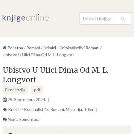
Pretraga
Početna
/
Romani
/
Krimići - Kriminalistički Romani
/
Ubistvo U Ulici Dima Od M. L. Longvort
Ubistvo U Ulici Dima Od M. L.
Longvort
recenzija
pdf
25. Septembra 2024.
Krimići - Kriminalistički Romani
,
Misterija
,
Trileri
Nema komentara