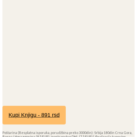
Kupi Knjigu - 891 rsd
Poštarina (Besplatna isporuka, porudžbina preko 3000din): Srbija 180din Crna Gora,
Bosna i Hercegovina (8,5 EUR), inostranstvo DHL (7,5 EUR) |
Realizacija kupovine