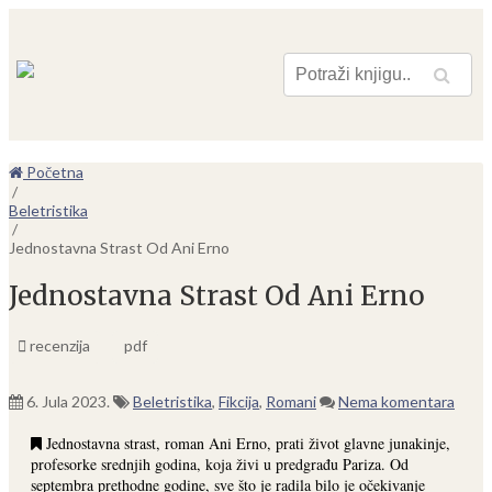
Pretraga
Početna
/
Beletristika
/
Jednostavna Strast Od Ani Erno
Jednostavna Strast Od Ani Erno
recenzija
pdf
6. Jula 2023.
Beletristika
,
Fikcija
,
Romani
Nema komentara
Jednostavna strast, roman Ani Erno, prati život glavne junakinje,
profesorke srednjih godina, koja živi u predgrađu Pariza. Od
septembra prethodne godine, sve što je radila bilo je očekivanje