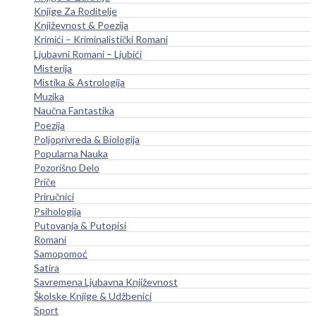
Knjige Za Roditelje
Književnost & Poezija
Krimići – Kriminalistički Romani
Ljubavni Romani – Ljubići
Misterija
Mistika & Astrologija
Muzika
Naučna Fantastika
Poezija
Poljoprivreda & Biologija
Popularna Nauka
Pozorišno Delo
Priče
Priručnici
Psihologija
Putovanja & Putopisi
Romani
Samopomoć
Satira
Savremena Ljubavna Književnost
Školske Knjige & Udžbenici
Sport