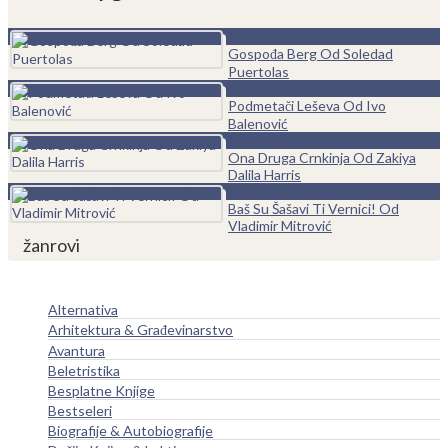
0
Gospođa Berg Od Soledad
Puertolas
0
Podmetači Leševa Od Ivo
Balenović
0
Ona Druga Crnkinja Od Zakiya
Dalila Harris
0
Baš Su Šašavi Ti Vernici! Od
Vladimir Mitrović
žanrovi
Alternativa
Arhitektura & Građevinarstvo
Avantura
Beletristika
Besplatne Knjige
Bestseleri
Biografije & Autobiografije