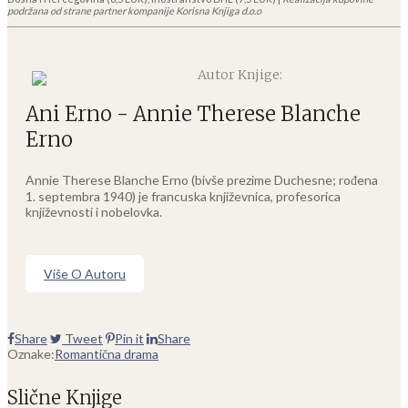
podržana od strane partner kompanije Korisna Knjiga d.o.o
Autor Knjige:
Ani Erno - Annie Therese Blanche
Erno
Annie Therese Blanche Erno (bivše prezime Duchesne; rođena
1. septembra 1940) je francuska književnica, profesorica
književnosti i nobelovka.
Više O Autoru
Share
Tweet
Pin it
Share
Oznake:
Romantična drama
Slične Knjige