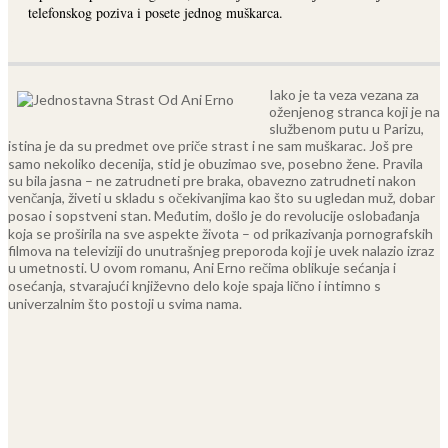
telefonskog poziva i posete jednog muškarca.
Iako je ta veza vezana za
oženjenog stranca koji je na
službenom putu u Parizu,
istina je da su predmet ove priče strast i ne sam muškarac.
Još pre
samo nekoliko decenija, stid je obuzimao sve, posebno žene. Pravila
su bila jasna – ne zatrudneti pre braka, obavezno zatrudneti nakon
venčanja, živeti u skladu s očekivanjima kao što su ugledan muž, dobar
posao i sopstveni stan. Međutim, došlo je do revolucije oslobađanja
koja se proširila na sve aspekte života – od prikazivanja pornografskih
filmova na televiziji do unutrašnjeg preporoda koji je uvek nalazio izraz
u umetnosti. U ovom romanu, Ani Erno rečima oblikuje sećanja i
osećanja, stvarajući književno delo koje spaja lično i intimno s
univerzalnim što postoji u svima nama.