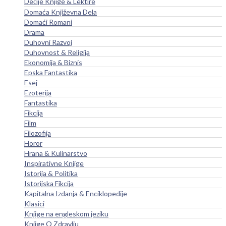
Dečije Knjige & Lektire
Domaća Književna Dela
Domaći Romani
Drama
Duhovni Razvoj
Duhovnost & Religija
Ekonomija & Biznis
Epska Fantastika
Esej
Ezoterija
Fantastika
Fikcija
Film
Filozofija
Horor
Hrana & Kulinarstvo
Inspirativne Knjige
Istorija & Politika
Istorijska Fikcija
Kapitalna Izdanja & Enciklopedije
Klasici
Knjige na engleskom jeziku
Knjige O Zdravlju