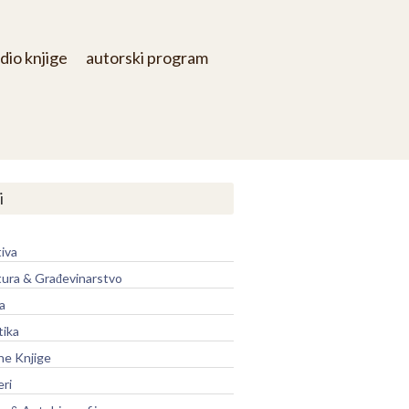
dio knjige
autorski program
i
iva
tura & Građevinarstvo
a
tika
ne Knjige
eri