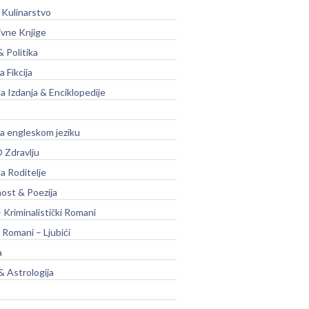
 Kulinarstvo
ivne Knjige
& Politika
a Fikcija
a Izdanja & Enciklopedije
na engleskom jeziku
 Zdravlju
a Roditelje
nost & Poezija
– Kriminalistički Romani
 Romani – Ljubići
a
& Astrologija