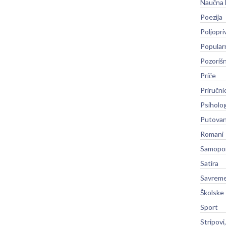
Naučna 
Poezija
Poljopri
Popular
Pozoriš
Priče
Priručni
Psiholog
Putovan
Romani
Samopo
Satira
Savreme
Školske
Sport
Stripovi