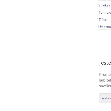
Struka i
Tehnolo
Trileri
Umetnos
Jeste
Promov
ljubite
savrše
autor