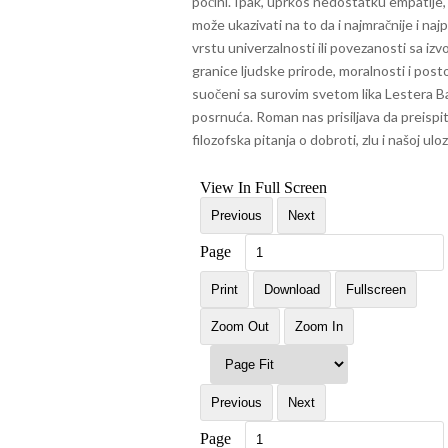
počini. Ipak, uprkos nedostatku empatije, 
može ukazivati na to da i najmračnije i n
vrstu univerzalnosti ili povezanosti sa iz
granice ljudske prirode, moralnosti i posto
suočeni sa surovim svetom lika Lestera Bal
posrnuća. Roman nas prisiljava da preispi
filozofska pitanja o dobroti, zlu i našoj ul