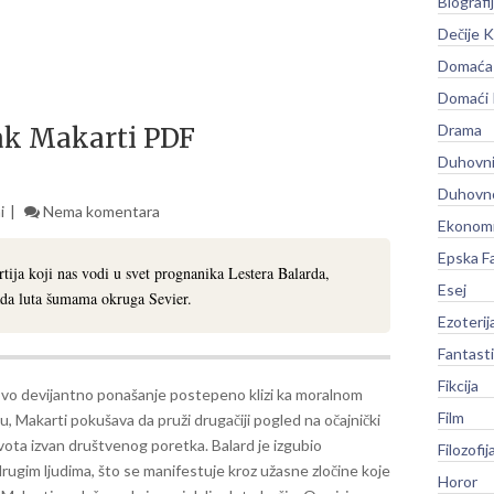
Biografi
Dečije K
Domaća 
Domaći
Drama
ak Makarti PDF
Duhovni
Duhovno
i
Nema komentara
Ekonomi
Epska F
ja koji nas vodi u svet prognanika Lestera Balarda,
Esej
sada luta šumama okruga Sevier.
Ezoterij
Fantast
Fikcija
vo devijantno ponašanje postepeno klizi ka moralnom
Film
, Makarti pokušava da pruži drugačiji pogled na očajnički
ivota izvan društvenog poretka.
Balard je izgubio
Filozofij
ugim ljudima, što se manifestuje kroz užasne zločine koje
Horor