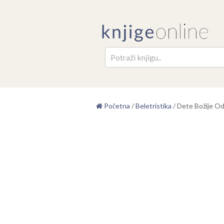
Pretr
Početna
/
Beletristika
/
Dete Božije O