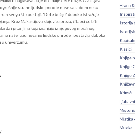
Makarti naglašava da je on i dalje dete božje. Ova izjava
Hrana &
ajpogrešnije strane ljudske prirode nose sa sobom neku
Inspirat
vorom svega što postoji.
“Dete božije” duboko istražuje
janja. Kroz Makartijevu slojevitu prozu, čitaoci će biti
Istorija 
arda i pitanjima koja izranjaju iz njegovog moralnog
Istorijsk
tamo naše razumevanje ljudske prirode i postavlja duboka
Kapitaln
ozi u univerzumu.
Klasici
Knjige 
Knjige O
Knjige Z
Književ
Krimići 
Ljubavni
Misterij
Mistika 
Muzika