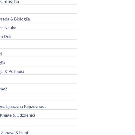
Fantastika
vreda & Biologija
na Nauka
no Delo
ci
ija
ja & Putopisi
moć
na Ljubavna Književnost
 Knjige & Udžbenici
, Zabava & Hobi