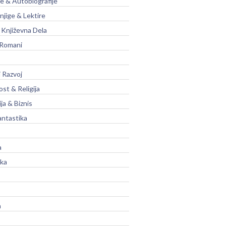
je & Autobiografije
njige & Lektire
Književna Dela
 Romani
 Razvoj
st & Religija
ja & Biznis
antastika
a
ika
a