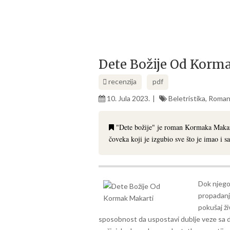
Dete Božije Od Korm
recenzija
pdf
10. Jula 2023.
Beletristika
,
Roman
"Dete božije" je roman Kormaka Makarti
čoveka koji je izgubio sve što je imao i 
Dok njego
propadanju
pokušaj ž
sposobnost da uspostavi dublje veze sa dr