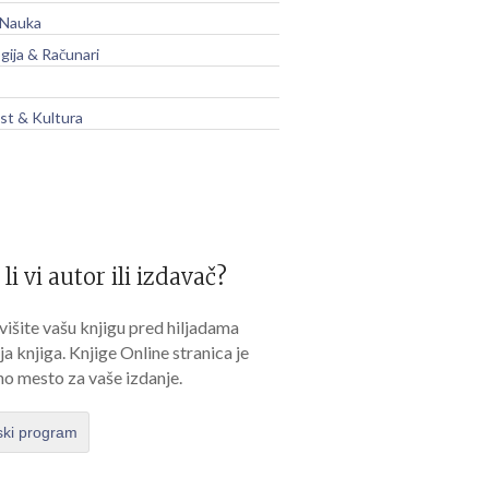
 Nauka
gija & Računari
t & Kultura
 li vi autor ili izdavač?
išite vašu knjigu pred hiljadama
lja knjiga. Knjige Online stranica je
no mesto za vaše izdanje.
ski program