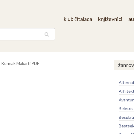
klub čitalaca
književnici
au
aga
d Kormak Makarti PDF
žanrov
Alternat
Arhitek
Avantur
Beletris
Besplat
Bestsel