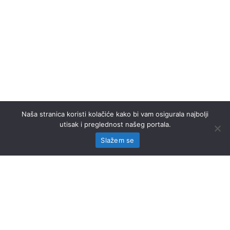
Naša stranica koristi kolačiće kako bi vam osigurala najbolji
utisak i preglednost našeg portala.
Slažem se