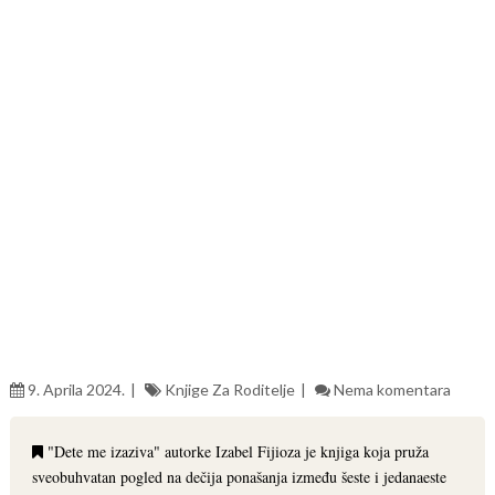
9. Aprila 2024.
Knjige Za Roditelje
Nema komentara
"Dete me izaziva" autorke Izabel Fijioza je knjiga koja pruža
sveobuhvatan pogled na dečija ponašanja između šeste i jedanaeste