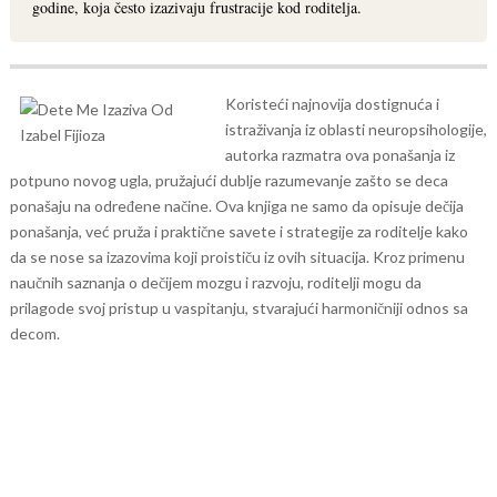
godine, koja često izazivaju frustracije kod roditelja.
Koristeći najnovija dostignuća i
istraživanja iz oblasti neuropsihologije,
autorka razmatra ova ponašanja iz
potpuno novog ugla, pružajući dublje razumevanje zašto se deca
ponašaju na određene načine.
Ova knjiga ne samo da opisuje dečija
ponašanja, već pruža i praktične savete i strategije za roditelje kako
da se nose sa izazovima koji proističu iz ovih situacija. Kroz primenu
naučnih saznanja o dečijem mozgu i razvoju, roditelji mogu da
prilagode svoj pristup u vaspitanju, stvarajući harmoničniji odnos sa
decom.