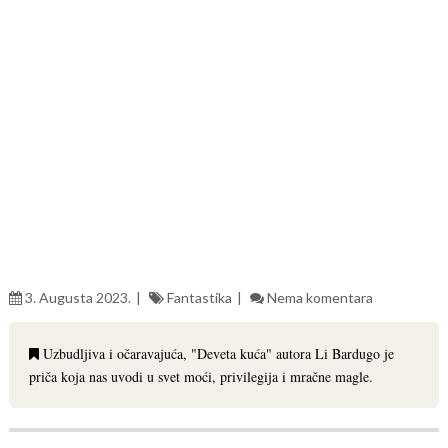
3. Augusta 2023.
Fantastika
Nema komentara
Uzbudljiva i očaravajuća, "Deveta kuća" autora Li Bardugo je
priča koja nas uvodi u svet moći, privilegija i mračne magle.