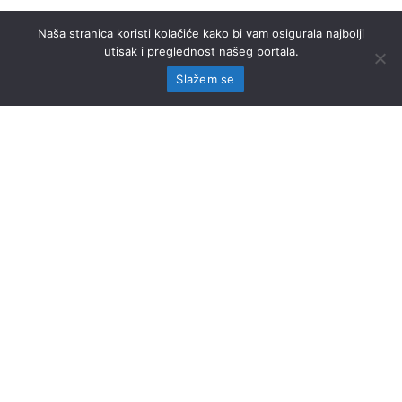
Naša stranica koristi kolačiće kako bi vam osigurala najbolji
utisak i preglednost našeg portala.
Slažem se