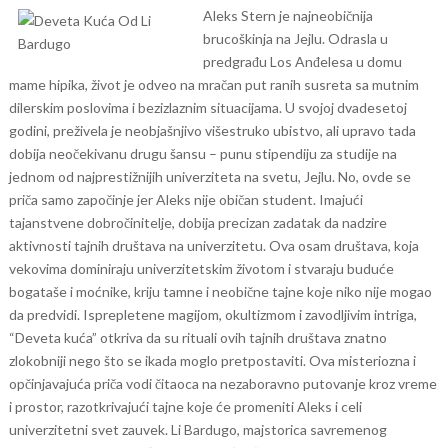
Aleks Stern je najneobičnija
brucoškinja na Jejlu. Odrasla u
predgrađu Los Anđelesa u domu
mame hipika, život je odveo na mračan put ranih susreta sa mutnim
dilerskim poslovima i bezizlaznim situacijama. U svojoj dvadesetoj
godini, preživela je neobjašnjivo višestruko ubistvo, ali upravo tada
dobija neočekivanu drugu šansu – punu stipendiju za studije na
jednom od najprestižnijih univerziteta na svetu, Jejlu.
No, ovde se
priča samo započinje jer Aleks nije običan student. Imajući
tajanstvene dobročinitelje, dobija precizan zadatak da nadzire
aktivnosti tajnih društava na univerzitetu. Ova osam društava, koja
vekovima dominiraju univerzitetskim životom i stvaraju buduće
bogataše i moćnike, kriju tamne i neobične tajne koje niko nije mogao
da predvidi.
Isprepletene magijom, okultizmom i zavodljivim intriga,
“Deveta kuća” otkriva da su rituali ovih tajnih društava znatno
zlokobniji nego što se ikada moglo pretpostaviti. Ova misteriozna i
opčinjavajuća priča vodi čitaoca na nezaboravno putovanje kroz vreme
i prostor, razotkrivajući tajne koje će promeniti Aleks i celi
univerzitetni svet zauvek.
Li Bardugo, majstorica savremenog