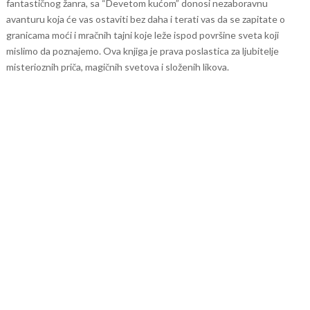
fantastičnog žanra, sa “Devetom kućom” donosi nezaboravnu
avanturu koja će vas ostaviti bez daha i terati vas da se zapitate o
granicama moći i mračnih tajni koje leže ispod površine sveta koji
mislimo da poznajemo. Ova knjiga je prava poslastica za ljubitelje
misterioznih priča, magičnih svetova i složenih likova.