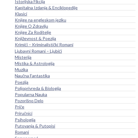
Istorijska Fikcija
Kapitalna Izdanja & Enciklopedije
Klasici
Knjige na engleskom jeziku
Knjige O Zdravlju
Knjige Za Roditelje
Književnost & Poezija
Krimići – Kriminalistički Romani
Ljubavni Romani – Ljubići
Misterija
Mistika & Astrologija
Muzika
Naučna Fantastika
Poezija
Poljoprivreda & Biologija
Popularna Nauka
Pozorišno Delo
Priče
Priručnici
Psihologija
Putovanja & Putopisi
Romani