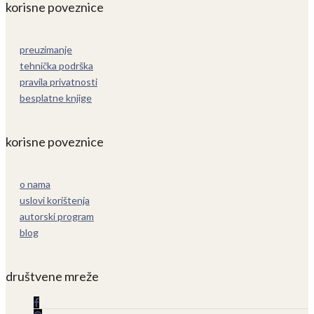
korisne poveznice
preuzimanje
tehnička podrška
pravila privatnosti
besplatne knjige
korisne poveznice
o nama
uslovi korištenja
autorski program
blog
društvene mreže