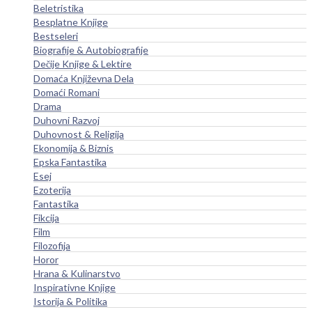
Beletristika
Besplatne Knjige
Bestseleri
Biografije & Autobiografije
Dečije Knjige & Lektire
Domaća Književna Dela
Domaći Romani
Drama
Duhovni Razvoj
Duhovnost & Religija
Ekonomija & Biznis
Epska Fantastika
Esej
Ezoterija
Fantastika
Fikcija
Film
Filozofija
Horor
Hrana & Kulinarstvo
Inspirativne Knjige
Istorija & Politika