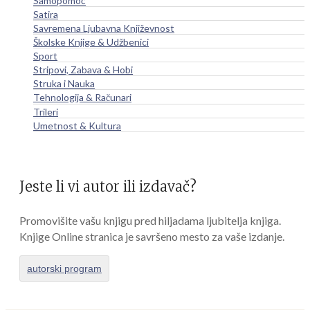
Samopomoć
Satira
Savremena Ljubavna Književnost
Školske Knjige & Udžbenici
Sport
Stripovi, Zabava & Hobi
Struka i Nauka
Tehnologija & Računari
Trileri
Umetnost & Kultura
Jeste li vi autor ili izdavač?
Promovišite vašu knjigu pred hiljadama ljubitelja knjiga.
Knjige Online stranica je savršeno mesto za vaše izdanje.
autorski program