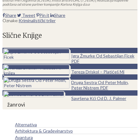
Bosna i Hercegovina (8,5 EUR), inostranstvo DHL (7,5 EUR) |
Realizacija kupovine
podržana od strane partner kompanije Korisna Knjiga d.o.o
Share
Tweet
Pin it
Share
Oznake:
Kriminalistički triler
Slične Knjige
0
Igra Žmurke Od Sebastijan Ficek
PDF
0
Tereza Driskol – Platićeš Mi
0
Druga Sestra Od Peter Molin,
Peter Nistrem PDF
0
Savršena Kći Od D. J. Palmer
žanrovi
Alternativa
Arhitektura & Građevinarstvo
Avantura