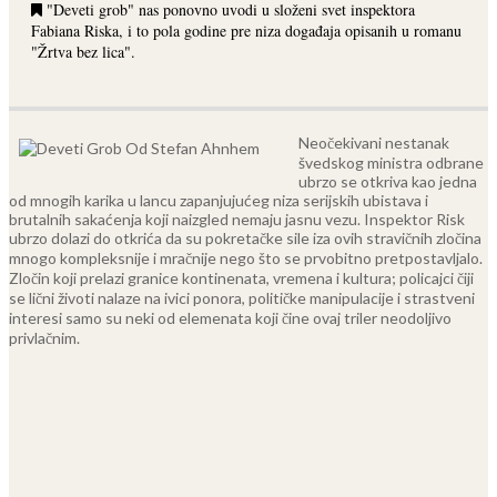
"Deveti grob" nas ponovno uvodi u složeni svet inspektora
Fabiana Riska, i to pola godine pre niza događaja opisanih u romanu
"Žrtva bez lica".
Neočekivani nestanak
švedskog ministra odbrane
ubrzo se otkriva kao jedna
od mnogih karika u lancu zapanjujućeg niza serijskih ubistava i
brutalnih sakaćenja koji naizgled nemaju jasnu vezu.
Inspektor Risk
ubrzo dolazi do otkrića da su pokretačke sile iza ovih stravičnih zločina
mnogo kompleksnije i mračnije nego što se prvobitno pretpostavljalo.
Zločin koji prelazi granice kontinenata, vremena i kultura; policajci čiji
se lični životi nalaze na ivici ponora, političke manipulacije i strastveni
interesi samo su neki od elemenata koji čine ovaj triler neodoljivo
privlačnim.