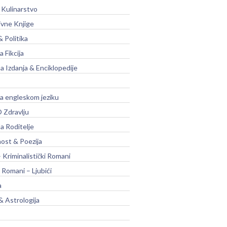
 Kulinarstvo
ivne Knjige
& Politika
a Fikcija
a Izdanja & Enciklopedije
na engleskom jeziku
 Zdravlju
a Roditelje
nost & Poezija
– Kriminalistički Romani
 Romani – Ljubići
a
& Astrologija