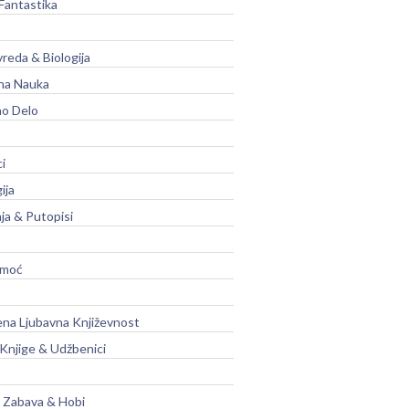
Fantastika
vreda & Biologija
na Nauka
no Delo
ci
ija
ja & Putopisi
moć
na Ljubavna Književnost
 Knjige & Udžbenici
, Zabava & Hobi