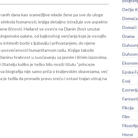
Biografi
Dečije K
 ranih dana kao sramežljive mlade žene pa sve do uloge
Domaća 
 simbola humanosti, knjiga detaljno istražuje sve aspekte
Domaći
ene ličnosti. Heiland se osvrće na Dianin život unutar
ingemske palate, od bajkovitog venčanja koje je osvojilo
Drama
o intimnih borbi s ljubavlju i prihvatanjem, do njene
Duhovni
posvećenosti humanitarnom radu. Knjiga takođe
Duhovno
ianinu hrabrost u suočavanju sa javnim i ličnim izazovima,
Ekonomi
 čitatelju koliko je teško bilo nositi titulu “princeze
va biografija nije samo priča o kraljevskim obavezama, već
Epska F
oja je težila da pronađe pravu sreću i ostavi trajan uticaj na
Esej
Ezoterij
Fantast
Fikcija
Film
Filozofij
Horor