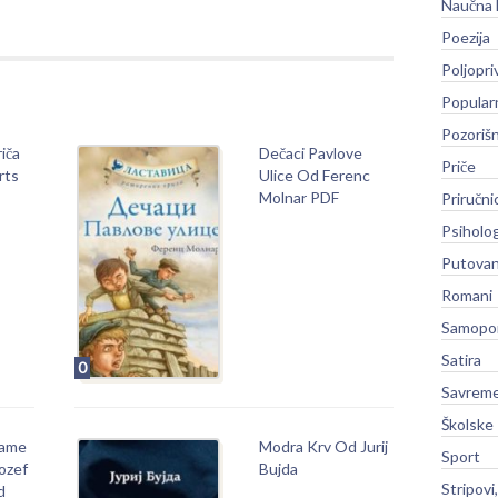
Naučna 
Poezija
Poljopri
Popular
Pozoriš
iča
Dečaci Pavlove
Priče
rts
Ulice Od Ferenc
Molnar PDF
Priručni
Psiholog
Putovan
Romani
Samopo
Satira
0
Savreme
Školske
Tame
Modra Krv Od Jurij
Sport
ozef
Bujda
Stripovi
d