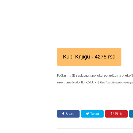
Kupi Knjigu - 4275 rsd
Poštarina (Besplatna isporuka, porudžbina preko 3
inostranstvo DHL (7,5 EUR) |
Realizacija kupovine p
Share
Tweet
Pin it