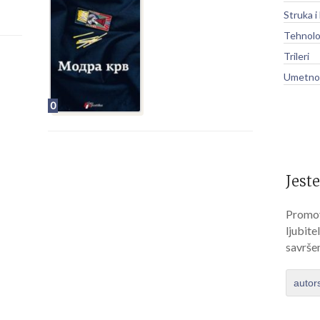
Struka i
Tehnolo
Trileri
Umetnos
0
Jeste
Promov
ljubite
savrše
autor