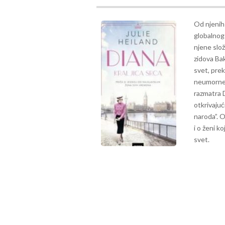
Od njenih
globalnog
njene slož
zidova Bak
svet, prek
neumorne 
razmatra D
otkrivajući
naroda”. O
i o ženi k
svet.