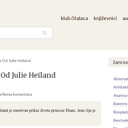
klub čitalaca
književnici
au
aga
a Od Julie Heiland
žanrov
 Od Julie Heiland
Alternat
Arhitek
Nema komentara
Avantur
Beletris
iland je emotivan prikaz života princeze Diane, žene čija je
Besplat
Bestsel