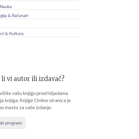
 Nauka
gija & Računari
t & Kultura
 li vi autor ili izdavač?
išite vašu knjigu pred hiljadama
lja knjiga. Knjige Online stranica je
no mesto za vaše izdanje.
ski program