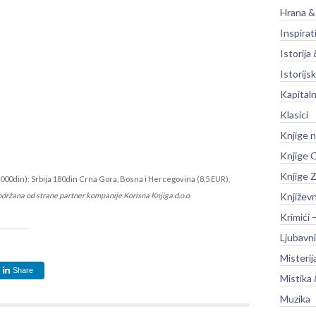
Hrana &
Inspirat
Istorija 
Istorijsk
Kapitaln
Klasici
Knjige 
Knjige O
Knjige Z
000din): Srbija 180din Crna Gora, Bosna i Hercegovina (8,5 EUR),
održana od strane partner kompanije Korisna Knjiga d.o.o
Književ
Krimići 
Ljubavni
Misterij
Share
Mistika 
Muzika