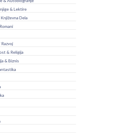
je & Autobiografije
njige & Lektire
Književna Dela
 Romani
 Razvoj
st & Religija
ja & Biznis
antastika
a
ika
a