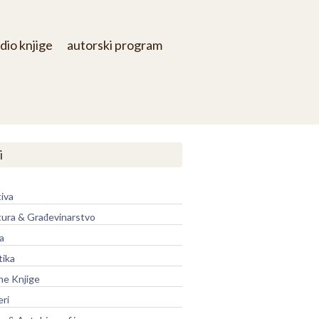
dio knjige
autorski program
i
iva
tura & Građevinarstvo
a
tika
ne Knjige
eri