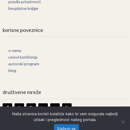
pravila privatnosti
besplatne knjige
korisne poveznice
o nama
uslovi korištenja
autorski program
blog
društvene mreže
Naša stranica koristi kolačiće kako bi vam osigurala najbolji
utisak i preglednost našeg portala.
Knjige Online
Copyright © 2026.
Slažem se