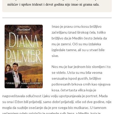
mišićav i uprkos trideset i devet godina nije imao ni grama sala.
Imao je pravu crnu kosu brižljivo
začešljanu iznad širokog čela, toliko
brižljivo da je Medlin često želela da
mu je zamrsi. Oči su mu izdaleka
izgledale tamne, ali su u stvari bile
sive.
Nos mu je bar jednom bio slomljen i to
se videlo. Usta su mu bila veoma
senzualna ispod gustih, brižljivo
potkresanih brkova crnih kao njegova
kosa. četvrtasta vilica koja je
nagoveštavala odlučnost i jaku volju upotpunjavala je portret. Mada
su ona i Džon bili prijatelji, samo dobri prijatelji, više od dve godine, nije
mogla da suzbije osećanje da je pre svega bio muškarac. U tamnom
večernjem odelu privlačio je poglede svih žena, a Medlin, koja je