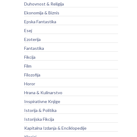
Duhovnost & Religija
Ekonomija & Biznis
Epska Fantastika
Esej
Ezoterija
Fantastika
Fikcija
Film
Filozofija
Horor
Hrana & Kulinarstvo
Inspirativne Knjige
Istorija & Politika
Istorijska Fikcija
Kapitalna Izdanja & Enciklopedije
Klasici