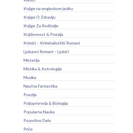
Knjige na engleskom jeziku
Knjige O Zdravlju
Knjige Za Roditelje
Književnost & Poezija
Krimići – Kriminalistički Romani
Ljubavni Romani – Ljubići
Misterija
Mistika & Astrologija
Muzika
Naučna Fantastika
Poezija
Poljoprivreda & Biologija
Popularna Nauka
Pozorišno Delo
Priče