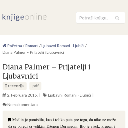
Pretraga
Početna
/
Romani
/
Ljubavni Romani - Ljubići
/
Diana Palmer – Prijatelji i Ljubavnici
Diana Palmer – Prijatelji i
Ljubavnici
recenzija
pdf
2. Februara 2015.
Ljubavni Romani - Ljubići
Nema komentara
Medlin je pomislila, kao i toliko puta pre toga, da niko ne može
da se poredi sa velikim Džonon Durangom. Bio je visok, krupan i