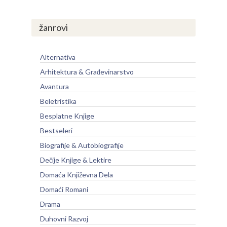
žanrovi
Alternativa
Arhitektura & Građevinarstvo
Avantura
Beletristika
Besplatne Knjige
Bestseleri
Biografije & Autobiografije
Dečije Knjige & Lektire
Domaća Književna Dela
Domaći Romani
Drama
Duhovni Razvoj