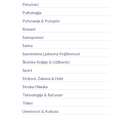
Priručnici
Psihologija
Putovanja & Putopisi
Romani
Samopomoć
Satira
Savremena Ljubavna Književnost
Školske Knjige & Udžbenici
Sport
Stripovi, Zabava & Hobi
Struka i Nauka
Tehnologija & Računari
Trileri
Umetnost & Kultura