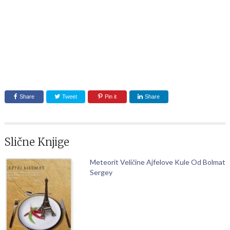
Share
Tweet
Pin it
Share
Slične Knjige
Meteorit Veličine Ajfelove Kule Od Bolmat
Sergey