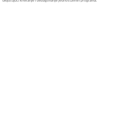
uključujući kreiranje i debagovanje jednostavnih programa.