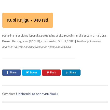
Kupi Knjigu - 840 rsd
Poštarina (Besplatna isporuka, porudžbina preko 3000din): Srbija 180din Crna Gora,
Bosna i Hercegovina (8,5 EUR), inostranstvo DHL (7,5 EUR) |
Realizacija kupovine
podržana od strane partner kompanije Korisna Knjiga d.o.o
Share
Tweet
Pin it
Share
Oznake:
Udžbenici za osnovnu školu