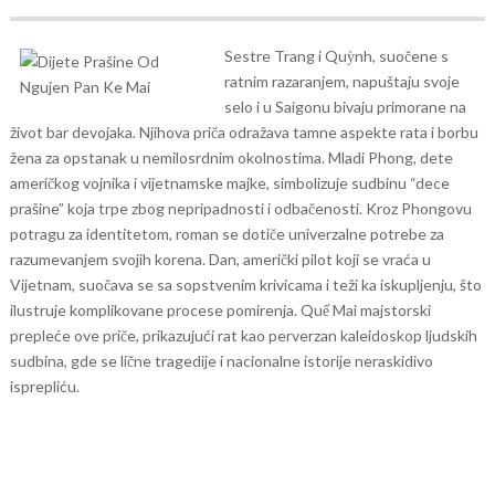
Sestre Trang i Quỳnh, suočene s
ratnim razaranjem, napuštaju svoje
selo i u Saigonu bivaju primorane na
život bar devojaka. Njihova priča odražava tamne aspekte rata i borbu
žena za opstanak u nemilosrdnim okolnostima. Mladi Phong, dete
američkog vojnika i vijetnamske majke, simbolizuje sudbinu “dece
prašine” koja trpe zbog nepripadnosti i odbačenosti. Kroz Phongovu
potragu za identitetom, roman se dotiče univerzalne potrebe za
razumevanjem svojih korena. Dan, američki pilot koji se vraća u
Vijetnam, suočava se sa sopstvenim krivicama i teži ka iskupljenju, što
ilustruje komplikovane procese pomirenja. Quế Mai majstorski
prepleće ove priče, prikazujući rat kao perverzan kaleidoskop ljudskih
sudbina, gde se lične tragedije i nacionalne istorije neraskidivo
isprepliću.