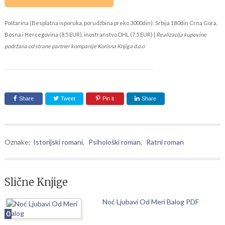
Poštarina (Besplatna isporuka, porudžbina preko 3000din): Srbija 180din Crna Gora,
Bosna i Hercegovina (8,5 EUR), inostranstvo DHL (7,5 EUR) |
Realizacija kupovine
podržana od strane partner kompanije Korisna Knjiga d.o.o
Share
Tweet
Pin it
Share
Oznake:
Istorijski romani
,
Psihološki roman
,
Ratni roman
Slične Knjige
Noć Ljubavi Od Meri Balog PDF
0