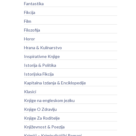
Fantastika
Fikcija
Film
Filozofija
Horor
Hrana & Kulinarstvo
Inspirativne Knjige
Istorija & Politika
Istorijska Fikcija
Kapitalna Izdanja & Enciklopedije
Klasici
Knjige na engleskom jeziku
Knjige O Zdravlju
Knjige Za Roditelje
Književnost & Poezija
Krimići – Kriminalistički Romani