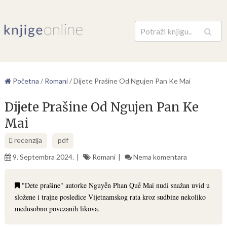
Pretraga
Početna
/
Romani
/
Dijete Prašine Od Ngujen Pan Ke Mai
Dijete Prašine Od Ngujen Pan Ke
Mai
recenzija
pdf
9. Septembra 2024.
Romani
Nema komentara
"Dete prašine" autorke Nguyễn Phan Quế Mai nudi snažan uvid u
složene i trajne posledice Vijetnamskog rata kroz sudbine nekoliko
međusobno povezanih likova.