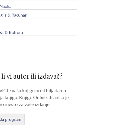
 Nauka
gija & Računari
t & Kultura
 li vi autor ili izdavač?
išite vašu knjigu pred hiljadama
lja knjiga. Knjige Online stranica je
no mesto za vaše izdanje.
ski program