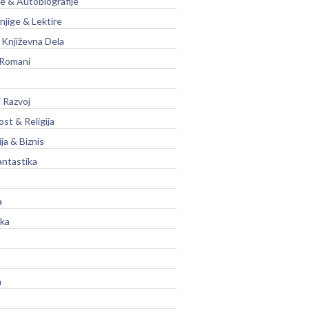
je & Autobiografije
njige & Lektire
Književna Dela
 Romani
 Razvoj
st & Religija
ja & Biznis
antastika
a
ika
a