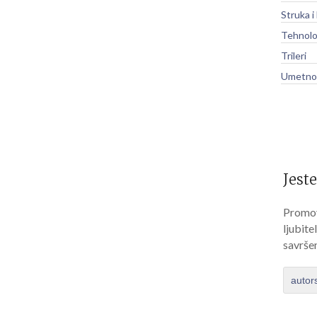
Struka i
Tehnolo
Trileri
Umetnos
Jeste
Promov
ljubite
savrše
autor