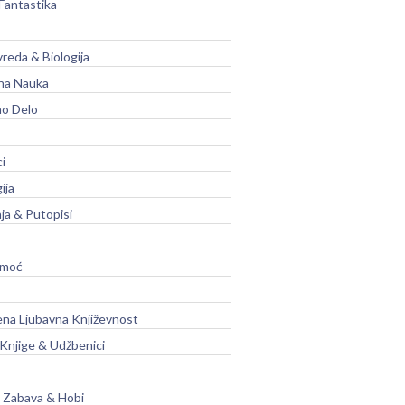
Fantastika
vreda & Biologija
na Nauka
no Delo
ci
ija
ja & Putopisi
moć
na Ljubavna Književnost
 Knjige & Udžbenici
, Zabava & Hobi