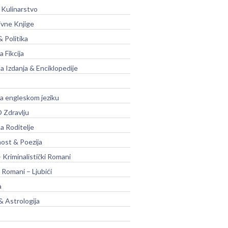
 Kulinarstvo
ivne Knjige
& Politika
a Fikcija
a Izdanja & Enciklopedije
na engleskom jeziku
 Zdravlju
a Roditelje
nost & Poezija
– Kriminalistički Romani
 Romani – Ljubići
a
& Astrologija