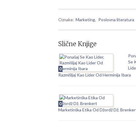
Oznake:
Marketing
,
Poslovna literatura
Slične Knjige
Pon
Se 
Lide
0
Razmišljaj Kao Lider Od Herminija Ibara
0
Marketinška Etika Od Džordž Dž. Brenker