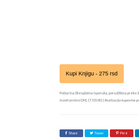
Kupi Knjigu - 275 rsd
Poštarina (Besplatna isporuka, porudžbina preko 3
inostranstvo DHL (7,5 EUR) |
Realizacija kupovine p
Share
Tweet
Pin it