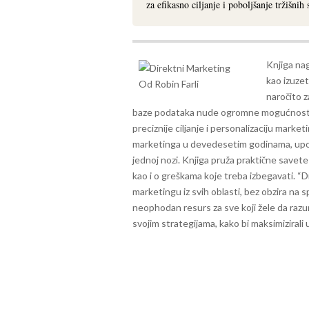
za efikasno ciljanje i poboljšanje tržišnih s
Knjiga nag
kao izuzet
naročito z
baze podataka nude ogromne mogućnosti z
preciznije ciljanje i personalizaciju marke
marketinga u devedesetim godinama, upor
jednoj nozi. Knjiga pruža praktične savet
kao i o greškama koje treba izbegavati.
“D
marketingu iz svih oblasti, bez obzira na s
neophodan resurs za sve koji žele da raz
svojim strategijama, kako bi maksimizirali