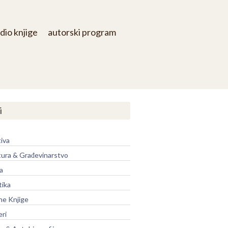
dio knjige
autorski program
i
iva
tura & Građevinarstvo
a
tika
ne Knjige
eri