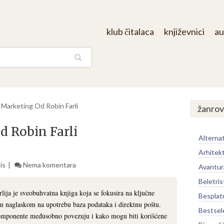
klub čitalaca
književnici
au
aga
 Marketing Od Robin Farli
žanrov
d Robin Farli
Alternat
Arhitek
is
Nema komentara
Avantur
Beletris
ija je sveobuhvatna knjiga koja se fokusira na ključne
Besplat
m naglaskom na upotrebu baza podataka i direktnu poštu.
Bestsel
 komponente međusobno povezuju i kako mogu biti korišćene