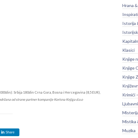
Hrana &
Inspirat
Istorija 
Istorijsk
Kapitaln
Klasici
Knjige 
Knjige O
Knjige Z
Književ
000din): Srbija 180din Crna Gora, Bosna i Hercegovina (8,5 EUR),
Krimići 
održana od strane partner kompanije Korisna Knjiga d.o.o
Ljubavni
Misterij
Mistika 
Muzika
Share