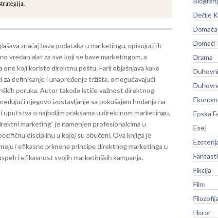
Biografi
trategija.
Dečije K
Domaća 
Domaći
lašava značaj baza podataka u marketingu, opisujući ih
no vredan alat za sve koji se bave marketingom, a
Drama
a one koji koriste direktnu poštu. Farli objašnjava kako
Duhovni
a definisanje i unapređenje tržišta, omogućavajući
Duhovno
tinških poruka.
Autor takođe ističe važnost direktnog
Ekonomi
eđujući njegovo izostavljanje sa pokušajem hodanja na
e i uputstva o najboljim praksama u direktnom marketingu,
Epska F
irektni marketing” je namenjen profesionalcima u
Esej
pecifičnu disciplinu u kojoj su obučeni. Ova knjiga je
Ezoterij
umeju i efikasno primene principe direktnog marketinga u
Fantast
 uspeh i efikasnost svojih marketinških kampanja.
Fikcija
Film
Filozofij
Horor