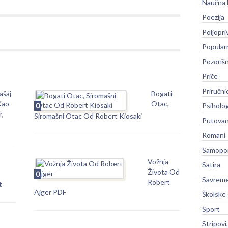
Naučna 
Poezija
Poljopri
Popular
Pozoriš
Priče
Priručni
ašaj
Bogati
Kao
Otac,
0
Psiholog
r,
Siromašni Otac Od Robert Kiosaki
Putovan
Romani
Samopo
Vožnja
Satira
Života Od
0
Savreme
Robert
t
Ajger PDF
Školske
Sport
Stripovi