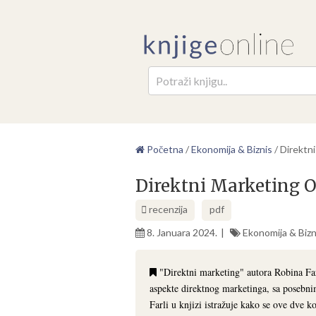
Pretr
Početna
/
Ekonomija & Biznis
/
Direktni
Direktni Marketing O
recenzija
pdf
8. Januara 2024.
Ekonomija & Bizn
"Direktni marketing" autora Robina Farl
aspekte direktnog marketinga, sa posebni
Farli u knjizi istražuje kako se ove dve