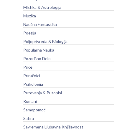
Mistika & Astrologija
Muzika
Naučna Fantastika
Poezija
Poljoprivreda & Biologija
Popularna Nauka
Pozorišno Delo
Priče
Priručnici
Psihologija
Putovanja & Putopisi
Romani
Samopomoć
Satira
Savremena Ljubavna Književnost