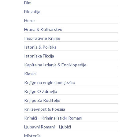
Film
Filozofija
Horor
Hrana & Kulinarstvo
Inspirativne Knjige
Istorija & Politika
Istorijska Fikcija
Kapitalna Izdanja & Enciklopedije
Klasici
Knjige na engleskom jeziku
Knjige O Zdravlju
Knjige Za Roditelje
Književnost & Poezija
Krimići – Kriminalistički Romani
Ljubavni Romani – Ljubići
Misterija