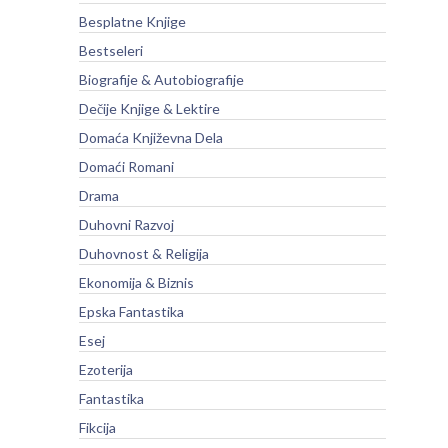
Besplatne Knjige
Bestseleri
Biografije & Autobiografije
Dečije Knjige & Lektire
Domaća Književna Dela
Domaći Romani
Drama
Duhovni Razvoj
Duhovnost & Religija
Ekonomija & Biznis
Epska Fantastika
Esej
Ezoterija
Fantastika
Fikcija