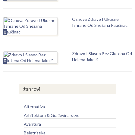
Osnova Zdrave I Ukusne
Ishrane Od Snežana Paučinac
0
Zdravo I Slasno Bez Glutena Od
Helena Jakoliš
0
žanrovi
Alternativa
Arhitektura & Građevinarstvo
Avantura
Beletristika