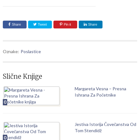
Share
Tweet
Pin it
Share
Oznake:
Poslastice
Slične Knjige
Margareta Vesna – Presna
Ishrana Za Početnike
0
Jestiva Istorija Čovečanstva Od
Tom Stendidž
0