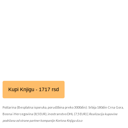
Kupi Knjigu - 1717 rsd
Poštarina (Besplatna isporuka, porudžbina preko 3000din): Srbija 180din Crna Gora,
Bosna i Hercegovina (8,5 EUR), inostranstvo DHL (7,5 EUR) |
Realizacija kupovine
podržana od strane partner kompanije Korisna Knjiga d.o.o