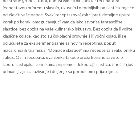
od strane grupe autora, donosi vam širok spektar recepata za
jednostavnu pripremu slasnih, ukusnih i neodoljivih poslastica koje će
oduševiti vaše nepce.
Svaki recept u ovoj zbirci prati detaljne upute
korak po korak, omogućavajući vam da lako stvorite fantastične
slastice, bez obzira na vaše kulinarsko iskustvo. Bez obzira da li volite
klasične kolače, kao što su čokoladni brownie-i ili voćni kolači, ili se
odlučujete za eksperimentisanje sa novim receptima, poput
macaronsa ili tiramisua, “Domaće slastice” ima recepte za svaku priliku
i ukus.
Osim recepata, ova zbirka takođe pruža korisne savete o
izboru sastojaka, tehnikama pripreme i dekoraciji slastica, čineći ih još
primamljivijim za uživanje i deljenje sa porodicom i prijateljima.