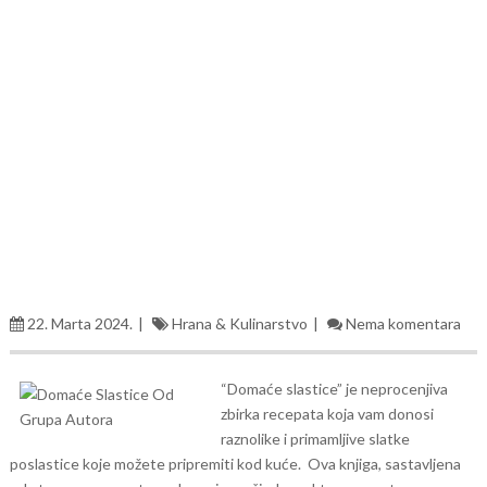
22. Marta 2024.
Hrana & Kulinarstvo
Nema komentara
“Domaće slastice” je neprocenjiva
zbirka recepata koja vam donosi
raznolike i primamljive slatke
poslastice koje možete pripremiti kod kuće.
Ova knjiga, sastavljena