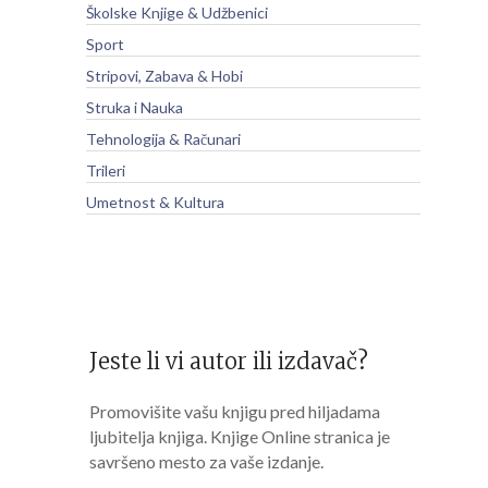
Školske Knjige & Udžbenici
Sport
Stripovi, Zabava & Hobi
Struka i Nauka
Tehnologija & Računari
Trileri
Umetnost & Kultura
Jeste li vi autor ili izdavač?
Promovišite vašu knjigu pred hiljadama
ljubitelja knjiga. Knjige Online stranica je
savršeno mesto za vaše izdanje.