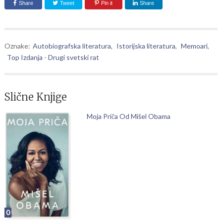
Share
Tweet
Pin it
Share
Oznake:
Autobiografska literatura
,
Istorijska literatura
,
Memoari
,
Top Izdanja - Drugi svetski rat
Slične Knjige
Moja Priča Od Mišel Obama
0