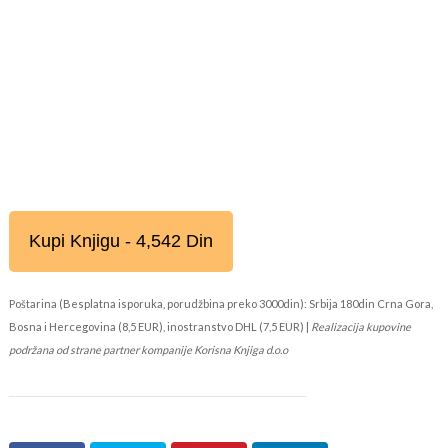
Kupi Knjigu - 4,542 Din
Poštarina (Besplatna isporuka, porudžbina preko 3000din): Srbija 180din Crna Gora,
Bosna i Hercegovina (8,5 EUR), inostranstvo DHL (7,5 EUR) |
Realizacija kupovine
podržana od strane partner kompanije Korisna Knjiga d.o.o