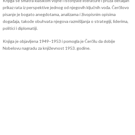
Knjiga se smatra klasikom vojne i istorijske literature i pruža detaljan
prikaz rata iz perspektive jednog od njegovih ključnih vođa. Čerčilovo
pisanje je bogato anegdotama, analizama i živopisnim opisima
događaja, takođe obuhvata njegova razmišljanja o strategiji, liderima,
politici i diplomatiji.
Knjiga je objavljena 1949–1953 i pomogla je Čerčilu da dobije
Nobelovu nagradu za književnost 1953. godine.