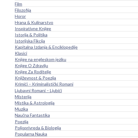
Film
Filozofija
Horor
Hrana & Kulinarstvo
Inspirativne Knjige
Istorija & Politika
Istorijska Fikcija
Kapitalna Izdanja & Enciklopedije
Klasici
Knjige na engleskom jeziku
Knjige O Zdravlju
Knjige Za Roditelje
Književnost & Poezija
Krimići – Kriminalistički Romani
Ljubavni Romani – Ljubići
Misterija
Mistika & Astrologija
Muzika
Naučna Fantastika
Poezija
Poljoprivreda & Biologija
Popularna Nauka