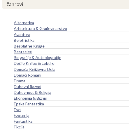
žanrovi
Alternativa
Arhitektura & Građevinarstvo
Avantura
Beletristika
Besplatne Knjige
Bestseleri
Biografije & Autobiografije
Dečije Knjige & Lektire
Domaća Književna Dela
Domaći Romani
Drama
Duhovni Razvoj
Duhovnost & Religija
Ekonomija & Biznis
Epska Fantastika
Esej
Ezoterija
Fantastika
Fikcija