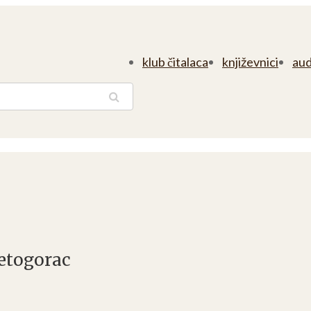
klub čitalaca
književnici
aud
traga
etogorac