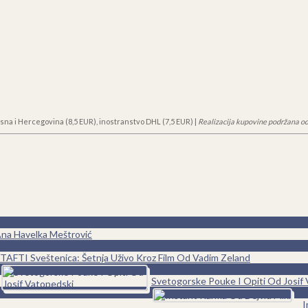
sna i Hercegovina (8,5 EUR), inostranstvo DHL (7,5 EUR) |
Realizacija kupovine podržana od
Ana Havelka Meštrović
0
TAFTI Sveštenica: Šetnja Uživo Kroz Film Od Vadim Zeland
0
Svetogorske Pouke I Opiti Od Josif
0
I