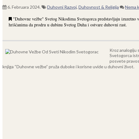
6. Februara 2024.
Duhovni Razvoj
,
Duhovnost & Religija
Nema 
"Duhovne vežbe" Svetog Nikodima Svetogorca predstavljaju izuzetno va
hrišćanima da prodru u dubinu Svetog Duha i ostvare duhovni rast.
Kroz analogiju 
Svetogorca istr
posvete pravosl
knjiga “Duhovne vežbe” pruža duboke i korisne uvide u duhovni život.