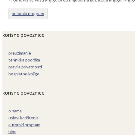
autorski program
korisne poveznice
preuzimanje
tehnička podrška
pravila privatnosti
besplatne knjige
korisne poveznice
o nama
uslovi korištenja
autorski program
blog