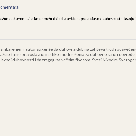
komentara
žno duhovno delo koje pruža duboke uvide u pravoslavnu duhovnost i težnju ka
sa ribarenjem, autor sugeriše da duhovna dubina zahteva trud i posvećeno
ažuje tajne pravoslavne mistike i nudi rešenja za duhovne rane i povrede
avnoj duhovnosti i da tragaju za večnim životom. Sveti Nikodim Svetogor