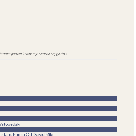
 strane partner kompanije Korisna Knjiga d.o.o
 Vatopedski
nstant Karma Od Dejvid Miki