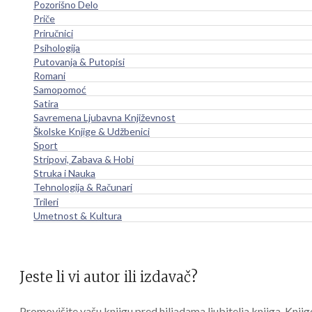
Pozorišno Delo
Priče
Priručnici
Psihologija
Putovanja & Putopisi
Romani
Samopomoć
Satira
Savremena Ljubavna Književnost
Školske Knjige & Udžbenici
Sport
Stripovi, Zabava & Hobi
Struka i Nauka
Tehnologija & Računari
Trileri
Umetnost & Kultura
Jeste li vi autor ili izdavač?
Promovišite vašu knjigu pred hiljadama ljubitelja knjiga. Knjig