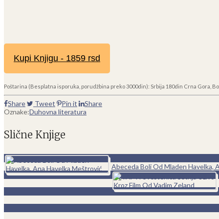
Kupi Knjigu - 1859 rsd
Poštarina (Besplatna isporuka, porudžbina preko 3000din): Srbija 180din Crna Gora, Bo
Share
Tweet
Pin it
Share
Oznake:
Duhovna literatura
Slične Knjige
0
Abeceda Boli Od Mladen Havelka, 