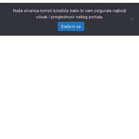
Naša stranica koristi kolačiće kako bi vam osigurala najbolji
utisak i preglednost našeg portala.
Slažem se