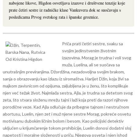
nabojene likove, Higdon osvetljava izazove i društvene tenzije koje
prate četiri sestre iz radničke klase Vankuvera dok se suočavaju s
posledicama Prvog svetskog rata i španske groznice.
Priča prati četiri sestre, svaku sa
svojim jedinstvenim životnim
izazovima. Morag je trudna i voli svog
muža, Luelina, ali se suočava sa
unutrašnjim previranjima. Džordžina, nezadovoljna svojim brakom,
sanja o obrazovanju kao izlazu iz siromaštva. Harijet Džin, koja živi sa
majkom zavisnicom od opijuma, zaljubljena je u ženu, što komplikuje
njen već težak život. Najmlađa sestra, Ajla, je trudna sa detetom svog
zeta, što stvara složenu mrežu tajni i laži koja preti da razori njihove
porodične veze.
Kad Ajla odlučuje da pribegne tajnom i nestručnom
abortusu, Luelin, njen zet i muž njene sestre Morag, pokreće osvetu
motivisanu dubokim ličnim bolom i besom. Kao policijski detektiv
uključen u krijumčarenje tokom prohibicije, Luelin donosi dodatni sloj
napetosti i moralne složenosti u priču. Njegova osveta i njen ishod