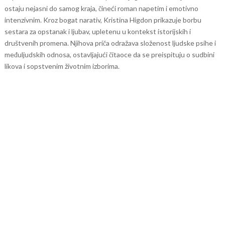
ostaju nejasni do samog kraja, čineći roman napetim i emotivno
intenzivnim.
Kroz bogat narativ, Kristina Higdon prikazuje borbu
sestara za opstanak i ljubav, upletenu u kontekst istorijskih i
društvenih promena. Njihova priča odražava složenost ljudske psihe i
međuljudskih odnosa, ostavljajući čitaoce da se preispituju o sudbini
likova i sopstvenim životnim izborima.