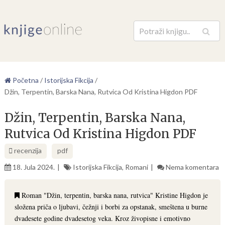
Pretraga
Početna
/
Istorijska Fikcija
/
Džin, Terpentin, Barska Nana, Rutvica Od Kristina Higdon PDF
Džin, Terpentin, Barska Nana,
Rutvica Od Kristina Higdon PDF
recenzija
pdf
18. Jula 2024.
Istorijska Fikcija
,
Romani
Nema komentara
Roman "Džin, terpentin, barska nana, rutvica" Kristine Higdon je
složena priča o ljubavi, čežnji i borbi za opstanak, smeštena u burne
dvadesete godine dvadesetog veka. Kroz živopisne i emotivno