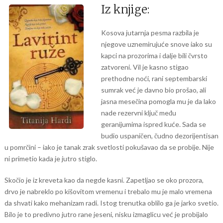
Iz knjige:
Kosova jutarnja pesma razbila je
njegove uznemirujuće snove iako su
kapci na prozorima i dalje bili čvrsto
zatvoreni. Vil je kasno stigao
prethodne noći, rani septembarski
sumrak već je davno bio prošao, ali
jasna mesečina pomogla mu je da lako
nade rezervni ključ među
geranijumima ispred kuće. Sada se
budio uspaničen, čudno dezorijentisan
u pomrčini – iako je tanak zrak svetlosti pokušavao da se probije. Nije
ni primetio kada je jutro stiglo.
Skočio je iz kreveta kao da negde kasni. Zapetljao se oko prozora,
drvo je nabreklo po kišovitom vremenu i trebalo mu je malo vremena
da shvati kako mehanizam radi. Istog trenutka oblilo ga je jarko svetio.
Bilo je to predivno jutro rane jeseni, nisku izmaglicu već je probijalo