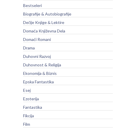
Bestseleri
Biografije & Autobiografije
Dečije Knjige & Lektire
Domaća Književna Dela
Domaći Romani
Drama
Duhovni Razvoj
Duhovnost & Religija
Ekonomija & Biznis
Epska Fantastika
Esej
Ezoterija
Fantastika
Fikcija
Film