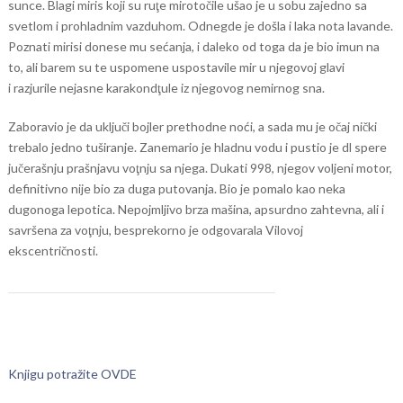
sunce. Blagi miris koji su ruţe mirotočile ušao je u sobu zajedno sa
svetlom i prohladnim vazduhom. Odnegde je došla i laka nota lavande.
Poznati mirisi donese mu sećanja, i daleko od toga da je bio imun na
to, ali barem su te uspomene uspostavile mir u njegovoj glavi
i razjurile nejasne karakondţule iz njegovog nemirnog sna.
Zaboravio je da uključi bojler prethodne noći, a sada mu je očaj nički
trebalo jedno tuširanje. Zanemario je hladnu vodu i pustio je dl spere
jučerašnju prašnjavu voţnju sa njega. Dukati 998, njegov voljeni motor,
definitivno nije bio za duga putovanja. Bio je pomalo kao neka
dugonoga lepotica. Nepojmljivo brza mašina, apsurdno zahtevna, ali i
savršena za voţnju, besprekorno je odgovarala Vilovoj
ekscentričnosti.
Knjigu potražite OVDE