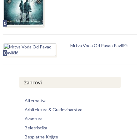
0
Mrtva Voda Od Pavao Pavličić
0
žanrovi
Alternativa
Arhitektura & Građevinarstvo
Avantura
Beletristika
Besplatne Knjige