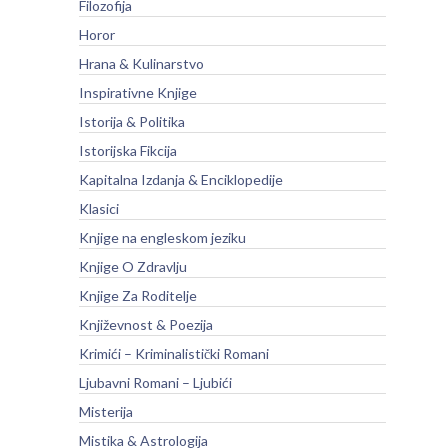
Filozofija
Horor
Hrana & Kulinarstvo
Inspirativne Knjige
Istorija & Politika
Istorijska Fikcija
Kapitalna Izdanja & Enciklopedije
Klasici
Knjige na engleskom jeziku
Knjige O Zdravlju
Knjige Za Roditelje
Književnost & Poezija
Krimići – Kriminalistički Romani
Ljubavni Romani – Ljubići
Misterija
Mistika & Astrologija