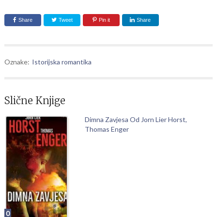
Share
Tweet
Pin it
Share
Oznake:
Istorijska romantika
Slične Knjige
Dimna Zavjesa Od Jorn Lier Horst,
Thomas Enger
0