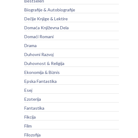
Bestseleri
Biografije & Autobiografije
Dečije Knjige & Lektire
Domaća Književna Dela
Domaći Romani
Drama
Duhovni Razvoj
Duhovnost & Religija
Ekonomija & Biznis
Epska Fantastika
Esej
Ezoterija
Fantastika
Fikcija
Film
Filozofija