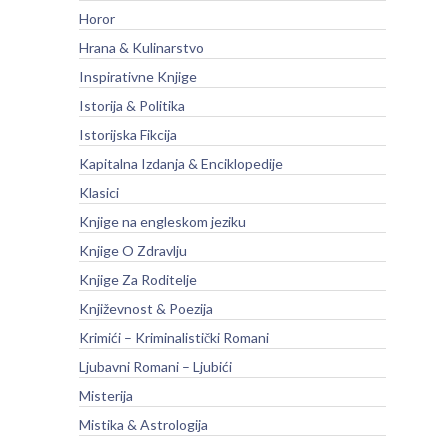
Horor
Hrana & Kulinarstvo
Inspirativne Knjige
Istorija & Politika
Istorijska Fikcija
Kapitalna Izdanja & Enciklopedije
Klasici
Knjige na engleskom jeziku
Knjige O Zdravlju
Knjige Za Roditelje
Književnost & Poezija
Krimići – Kriminalistički Romani
Ljubavni Romani – Ljubići
Misterija
Mistika & Astrologija