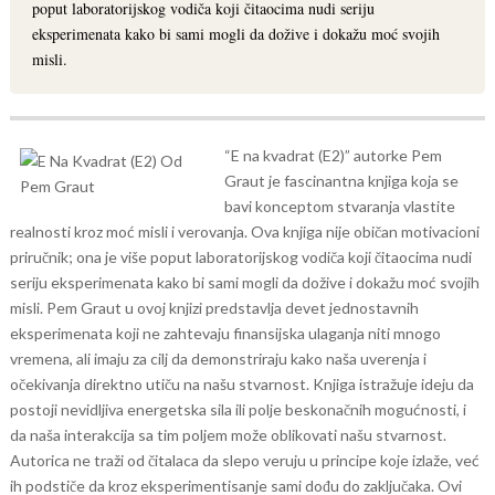
poput laboratorijskog vodiča koji čitaocima nudi seriju
eksperimenata kako bi sami mogli da dožive i dokažu moć svojih
misli.
“E na kvadrat (E2)” autorke Pem
Graut je fascinantna knjiga koja se
bavi konceptom stvaranja vlastite
realnosti kroz moć misli i verovanja. Ova knjiga nije običan motivacioni
priručnik; ona je više poput laboratorijskog vodiča koji čitaocima nudi
seriju eksperimenata kako bi sami mogli da dožive i dokažu moć svojih
misli.
Pem Graut u ovoj knjizi predstavlja devet jednostavnih
eksperimenata koji ne zahtevaju finansijska ulaganja niti mnogo
vremena, ali imaju za cilj da demonstriraju kako naša uverenja i
očekivanja direktno utiču na našu stvarnost. Knjiga istražuje ideju da
postoji nevidljiva energetska sila ili polje beskonačnih mogućnosti, i
da naša interakcija sa tim poljem može oblikovati našu stvarnost.
Autorica ne traži od čitalaca da slepo veruju u principe koje izlaže, već
ih podstiče da kroz eksperimentisanje sami dođu do zaključaka. Ovi