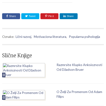
Share
Tweet
Pin it
Share
Oznake:
Lični razvoj
,
Motivaciona literatura
,
Popularna psihologija
Slične Knjige
Razmrsite Klupko Anksioznosti
Od Džadson Bruer
0
O Želji Za Promenom Od Adam
Filips
0