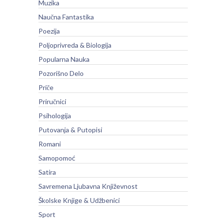
Muzika
Naučna Fantastika
Poezija
Poljoprivreda & Biologija
Popularna Nauka
Pozorišno Delo
Priče
Priručnici
Psihologija
Putovanja & Putopisi
Romani
Samopomoć
Satira
Savremena Ljubavna Književnost
Školske Knjige & Udžbenici
Sport