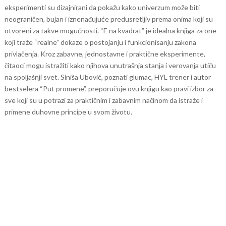
eksperimenti su dizajnirani da pokažu kako univerzum može biti
neograničen, bujan i iznenađujuće predusretljiv prema onima koji su
otvoreni za takve mogućnosti.
“E na kvadrat” je idealna knjiga za one
koji traže “realne” dokaze o postojanju i funkcionisanju zakona
privlačenja. Kroz zabavne, jednostavne i praktične eksperimente,
čitaoci mogu istražiti kako njihova unutrašnja stanja i verovanja utiču
na spoljašnji svet. Siniša Ubović, poznati glumac, HYL trener i autor
bestselera “Put promene”, preporučuje ovu knjigu kao pravi izbor za
sve koji su u potrazi za praktičnim i zabavnim načinom da istraže i
primene duhovne principe u svom životu.