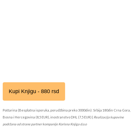
Kupi Knjigu - 880 rsd
Poštarina (Besplatna isporuka, porudžbina preko 3000din): Srbija 180din Crna Gora,
Bosna i Hercegovina (8,5 EUR), inostranstvo DHL (7,5 EUR) |
Realizacija kupovine
podržana od strane partner kompanije Korisna Knjiga d.o.o