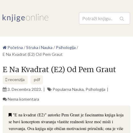
Pretraga
Početna
/
Struka i Nauka
/
Psihologija
/
E Na Kvadrat (E2) Od Pem Graut
E Na Kvadrat (E2) Od Pem Graut
recenzija
pdf
3. Decembra 2023.
Popularna Nauka
,
Psihologija
Nema komentara
"E na kvadrat (E2)" autorke Pem Graut je fascinantna knjiga koja
se bavi konceptom stvaranja vlastite realnosti kroz moć misli i
verovanja. Ova knjiga nije običan motivacioni priručnik; ona je više