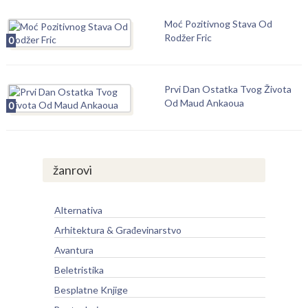
Moć Pozitivnog Stava Od
Rodžer Fric
0
Prvi Dan Ostatka Tvog Života
Od Maud Ankaoua
0
žanrovi
Alternativa
Arhitektura & Građevinarstvo
Avantura
Beletristika
Besplatne Knjige