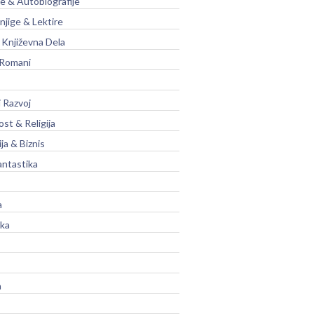
je & Autobiografije
njige & Lektire
Književna Dela
 Romani
 Razvoj
st & Religija
ja & Biznis
antastika
a
ika
a