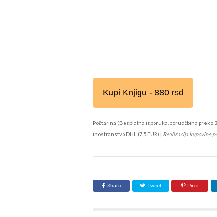
Kupi Knjigu - 880 rsd
Poštarina (Besplatna isporuka, porudžbina preko 3
inostranstvo DHL (7,5 EUR) |
Realizacija kupovine p
Share
Tweet
Pin it