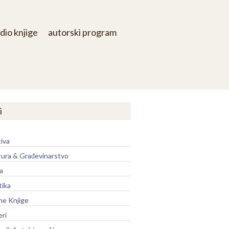
dio knjige
autorski program
i
iva
tura & Građevinarstvo
a
tika
ne Knjige
eri