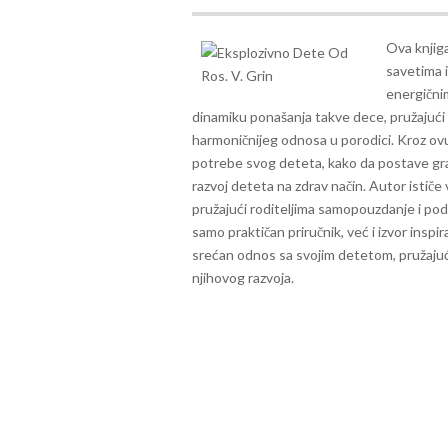
Ova knjiga
savetima 
energičnim
dinamiku ponašanja takve dece, pružajući p
harmoničnijeg odnosa u porodici.
Kroz ovu
potrebe svog deteta, kako da postave gra
razvoj deteta na zdrav način. Autor ističe
pružajući roditeljima samopouzdanje i po
samo praktičan priručnik, već i izvor inspir
srećan odnos sa svojim detetom, pružajuć
njihovog razvoja.