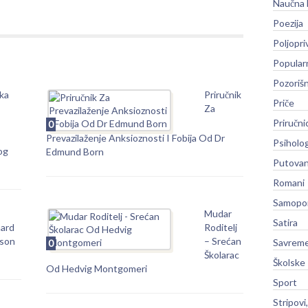
Naučna 
Poezija
Poljopri
Popular
Pozoriš
ka
Priručnik
Priče
Za
Priručni
0
Prevazilaženje Anksioznosti I Fobija Od Dr
Psiholog
og
Edmund Born
Putovan
Romani
Samopo
Mudar
Satira
hard
Roditelj
lson
– Srećan
Savreme
0
Školarac
Školske
Od Hedvig Montgomeri
Sport
Stripovi