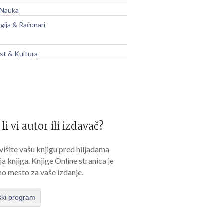
 Nauka
gija & Računari
t & Kultura
 li vi autor ili izdavač?
išite vašu knjigu pred hiljadama
lja knjiga. Knjige Online stranica je
no mesto za vaše izdanje.
ski program