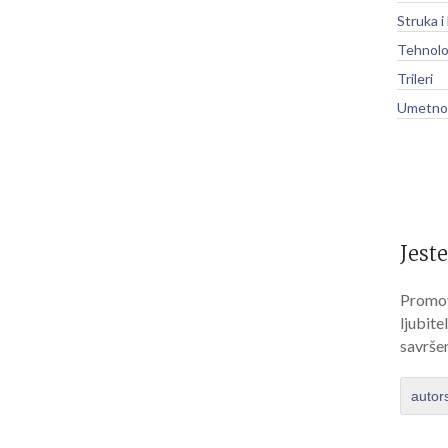
Struka i
Tehnolo
Trileri
Umetnos
Jeste
Promov
ljubite
savrše
autor