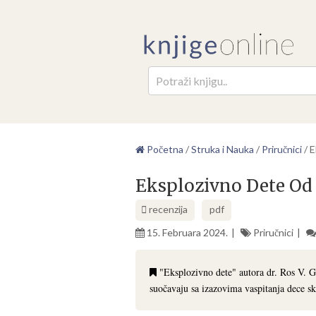
Pretr
Početna
/
Struka i Nauka
/
Priručnici
/
E
Eksplozivno Dete Od 
recenzija
pdf
15. Februara 2024.
Priručnici
"Eksplozivno dete" autora dr. Ros V. Gri
suočavaju sa izazovima vaspitanja dece skl