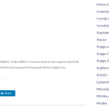
Hrana &
Inspirat
Istorija 
Istorijsk
Kapitaln
Klasici
Knjige 
Knjige O
Knjige Z
000din): Srbija 180din Crna Gora, Bosna i Hercegovina (8,5 EUR),
održana od strane partner kompanije Korisna Knjiga d.o.o
Književ
Krimići 
Ljubavni
Misterij
Share
Mistika 
Muzika