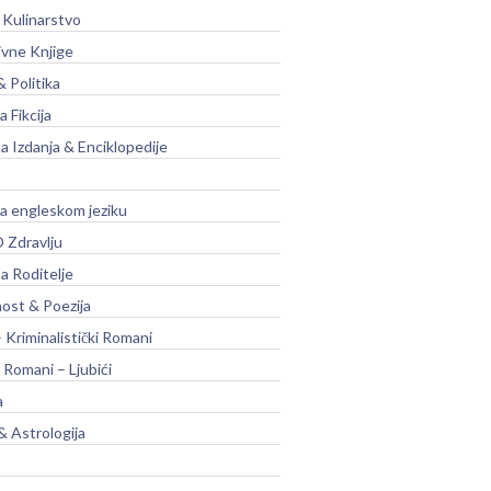
 Kulinarstvo
ivne Knjige
& Politika
a Fikcija
a Izdanja & Enciklopedije
na engleskom jeziku
 Zdravlju
a Roditelje
nost & Poezija
– Kriminalistički Romani
 Romani – Ljubići
a
& Astrologija