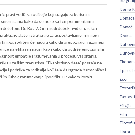
Biografi
Dečije K
 je pravi vodič za roditelje koji tragaju za korisnim
Domaća 
i smernicama kako da se nose sa temperamentnim i
Domaći
 detetom. Dr. Ros V. Grin nudi dubok uvid u uzroke i
raktične alate i strategije za uspostavljanje mirnijeg i
Drama
 knjigu, roditelji će naučiti kako da prepoznaju i razumeju
Duhovni
nice na efikasan način, kao i kako da podrže emocionalni
Duhovno
 važnost empatije i razumevanja u procesu vaspitanja,
Ekonomi
dršku u teškim trenucima.
“Eksplozivno dete” postaje ne
acije i podrške za roditelje koji žele da izgrade harmoničan i
Epska F
i im ljubav, razumevanje i podršku u svakom koraku
Esej
Ezoterij
Fantast
Fikcija
Film
Filozofij
Horor