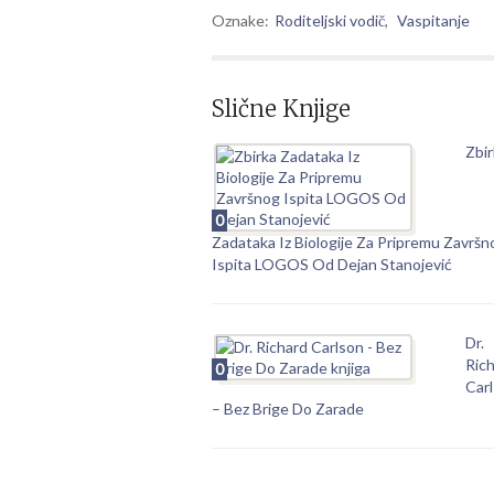
Oznake:
Roditeljski vodič
,
Vaspitanje
Slične Knjige
Zbir
0
Zadataka Iz Biologije Za Pripremu Završn
Ispita LOGOS Od Dejan Stanojević
Dr.
Ric
0
Car
– Bez Brige Do Zarade