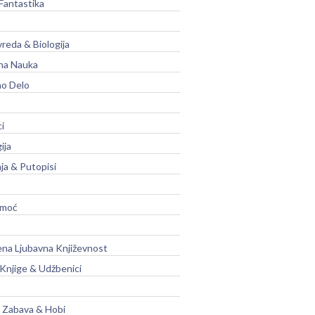
Fantastika
vreda & Biologija
na Nauka
no Delo
ci
ija
ja & Putopisi
moć
na Ljubavna Književnost
 Knjige & Udžbenici
, Zabava & Hobi