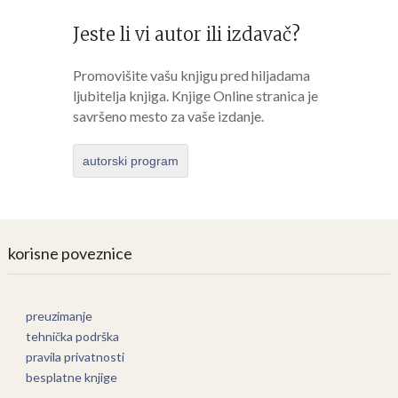
Jeste li vi autor ili izdavač?
Promovišite vašu knjigu pred hiljadama
ljubitelja knjiga. Knjige Online stranica je
savršeno mesto za vaše izdanje.
autorski program
korisne poveznice
preuzimanje
tehnička podrška
pravila privatnosti
besplatne knjige