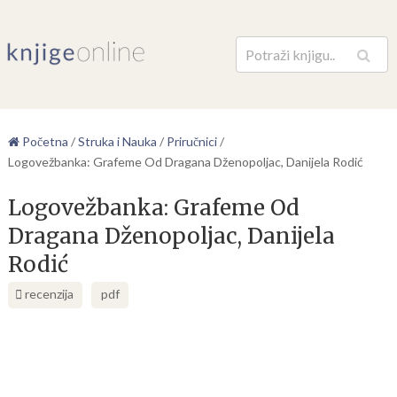
Pretraga
Početna
/
Struka i Nauka
/
Priručnici
/
Logovežbanka: Grafeme Od Dragana Dženopoljac, Danijela Rodić
Logovežbanka: Grafeme Od
Dragana Dženopoljac, Danijela
Rodić
recenzija
pdf