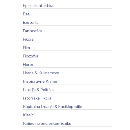
Epska Fantastika
Esej
Ezoterija
Fantastika
Fikcija
Film
Filozofija
Horor
Hrana & Kulinarstvo
Inspirativne Knjige
Istorija & Politika
Istorijska Fikcija
Kapitalna Izdanja & Enciklopedije
Klasici
Knjige na engleskom jeziku