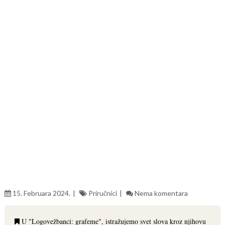
15. Februara 2024.
Priručnici
Nema komentara
U "Logovežbanci: grafeme", istražujemo svet slova kroz njihovu