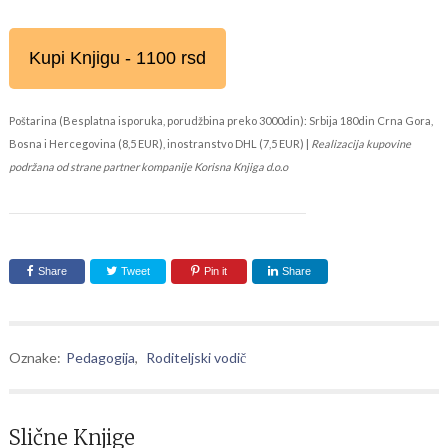
Kupi Knjigu - 1100 rsd
Poštarina (Besplatna isporuka, porudžbina preko 3000din): Srbija 180din Crna Gora,
Bosna i Hercegovina (8,5 EUR), inostranstvo DHL (7,5 EUR) |
Realizacija kupovine
podržana od strane partner kompanije Korisna Knjiga d.o.o
Share
Tweet
Pin it
Share
Oznake:
Pedagogija
,
Roditeljski vodič
Slične Knjige