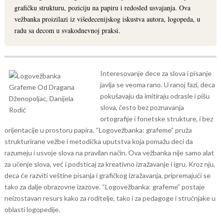
grafičku strukturu, poziciju na papiru i redosled usvajanja. Ova
vežbanka proizilazi iz višedecenijskog iskustva autora, logopeda, u
radu sa decom u svakodnevnoj praksi.
Interesovanje dece za slova i pisanje
javlja se veoma rano. U ranoj fazi, deca
pokušavaju da imitiraju odrasle i pišu
slova, često bez poznavanja
ortografije i fonetske strukture, i bez
orijentacije u prostoru papira. “Logovežbanka: grafeme” pruža
strukturirane vežbe i metodička uputstva koja pomažu deci da
razumeju i usvoje slova na pravilan način.
Ova vežbanka nije samo alat
za učenje slova, već i podsticaj za kreativno izražavanje i igru. Kroz nju,
deca će razviti veštine pisanja i grafičkog izražavanja, pripremajući se
tako za dalje obrazovne izazove. “Logovežbanka: grafeme” postaje
neizostavan resurs kako za roditelje, tako i za pedagoge i stručnjake u
oblasti logopedije.