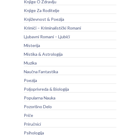
Knjige O Zdravlju
Knjige Za Roditelje
Književnost & Poezija
Krimići – Kriminalistički Romani
Ljubavni Romani – Ljubići
Misterija
Mistika & Astrologija
Muzika
Naučna Fantastika
Poezija
Poljoprivreda & Biologija
Popularna Nauka
Pozorišno Delo
Priče
Priručnici
Psihologija