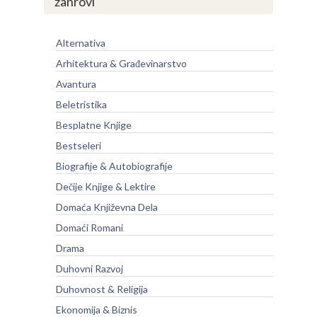
žanrovi
Alternativa
Arhitektura & Građevinarstvo
Avantura
Beletristika
Besplatne Knjige
Bestseleri
Biografije & Autobiografije
Dečije Knjige & Lektire
Domaća Književna Dela
Domaći Romani
Drama
Duhovni Razvoj
Duhovnost & Religija
Ekonomija & Biznis