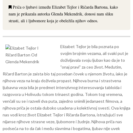
Priča o ljubavi između Elizabet Tejlor i Ričarda Bartona, kako
nam je prikazala autorka Glenda Mekendrik, donosi nam sliku
strasti, ali i ljubomore koja je obeležila njihov odnos.
Elizabet Tejlor je bila poznata po
svojim brojnim vezama, ali svaki put je
doživljavala svoju ljubav kao da je to
“onaj pravi” za ceo život. Međutim,
Ričard Barton je zaista bio taj poseban čovek u njenom životu, iako je
njihova veza na kraju doživela propast.
Njihova burna i strastvena
ljubavna veza bila je predmet intenzivnog interesovanja tabloida i
razgovora u Holivudu tokom trinaest godina. Tokom tog vremena,
venčali su se i razveli dva puta, zajedno snimili jedanaest filmova, a
njihova priča je ostala duboko usađena u kolektivnoj svesti.
Ova knjiga
nas vodi kroz život Elizabet Tejlor i Ričarda Bartona, istražujući sve
nijanse njihove strasne veze, ljubomore i žudnje. Njihova priča nas
podseća na to da čak i među slavnima i bogatima, ljubav nije uvek