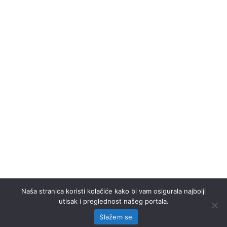
Naša stranica koristi kolačiće kako bi vam osigurala najbolji
utisak i preglednost našeg portala.
Slažem se