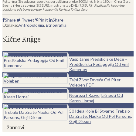
Poštarina (Besplatna isporuka, porudžbina preko 3000din): Srbija 180din Crna Gora,
Bosna i Hercegovina (8,5 EUR), inostranstvo DHL (7,5 EUR) |
Realizacija kupovine
podržana od strane partner kompanije Korisna Knjiga d.o.o
Share
Tweet
Pin it
Share
Oznake:
Antropologija
,
Etnografija
Slične Knjige
0
Vaspitanje Predškolske Dece –
Predškolska Pedagogija Od Emil
Kamenov
0
Tajni Život Drveća Od Piter
Voleben PDF
0
Neuroza I Razvoj Ličnosti Od
Karen Hornaj
0
50 Ideja Koje Bi Stvarno Trebalo
Da Znate: Nauka Od Pol Parsons,
Gejl Dikson
žanrovi