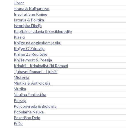
Horor
Hrana & Kulinarstvo
Inspirativne Knjige
Istorija & Politika
Istorijska Fikcija
Kapitalna Izdanja & Enciklopedije
Klasici
Knjige na engleskom jeziku
Knjige O Zdravlju
Knjige Za Roditelje
Književnost & Poezija
Krimići – Kriminalistički Romani
Ljubavni Romani – Ljubići
Misterija
Mistika & Astrologija
Muzika
Naučna Fantastika
Poezija
Poljoprivreda & Biologija
Popularna Nauka
Pozorišno Delo
Priče