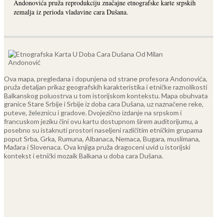
Andonovića pruža reprodukciju značajne etnografske karte srpskih
zemalja iz perioda vladavine cara Dušana.
Ova mapa, pregledana i dopunjena od strane profesora Andonovića,
pruža detaljan prikaz geografskih karakteristika i etničke raznolikosti
Balkanskog poluostrva u tom istorijskom kontekstu. Mapa obuhvata
granice Stare Srbije i Srbije iz doba cara Dušana, uz naznačene reke,
puteve, železnicu i gradove. Dvojezično izdanje na srpskom i
francuskom jeziku čini ovu kartu dostupnom širem auditorijumu, a
posebno su istaknuti prostori naseljeni različitim etničkim grupama
poput Srba, Grka, Rumuna, Albanaca, Nemaca, Bugara, muslimana,
Mađara i Slovenaca. Ova knjiga pruža dragoceni uvid u istorijski
kontekst i etnički mozaik Balkana u doba cara Dušana.