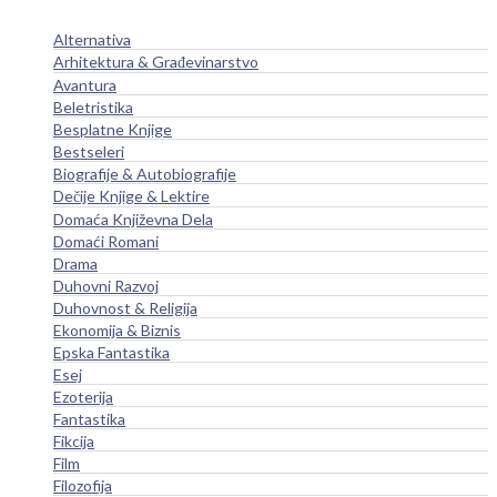
Alternativa
Arhitektura & Građevinarstvo
Avantura
Beletristika
Besplatne Knjige
Bestseleri
Biografije & Autobiografije
Dečije Knjige & Lektire
Domaća Književna Dela
Domaći Romani
Drama
Duhovni Razvoj
Duhovnost & Religija
Ekonomija & Biznis
Epska Fantastika
Esej
Ezoterija
Fantastika
Fikcija
Film
Filozofija