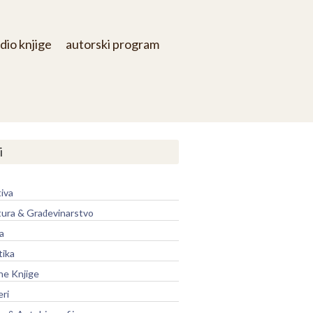
dio knjige
autorski program
i
iva
tura & Građevinarstvo
a
tika
ne Knjige
eri