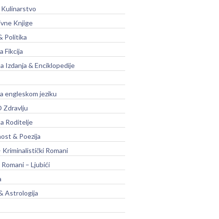
 Kulinarstvo
ivne Knjige
& Politika
a Fikcija
a Izdanja & Enciklopedije
na engleskom jeziku
 Zdravlju
a Roditelje
nost & Poezija
– Kriminalistički Romani
 Romani – Ljubići
a
& Astrologija