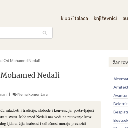
klub čitalaca
književnici
au
aga
ihad Od Mohamed Nedali
žanrov
Od Mohamed Nedali
Alternat
Arhitek
mani
Nema komentara
Avantur
Beletris
u mladosti i tradicije, slobode i konvencija, postavljajući
Besplat
mestu u svetu. Mohamed Nedali nas vodi na putovanje kroz
Bestsel
adog Ijdara, čija hrabrost i odlučnost moraju prevazići