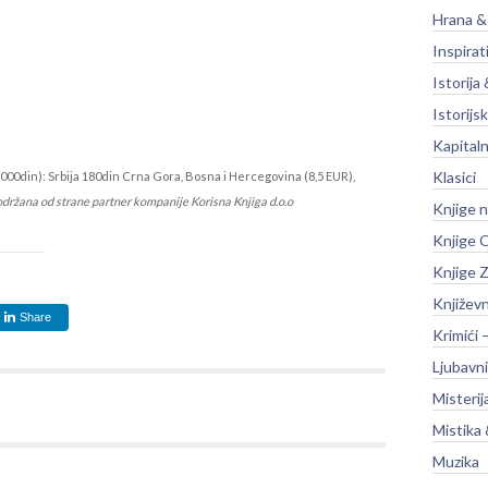
Hrana &
Inspirat
Istorija 
Istorijsk
Kapitaln
Klasici
000din): Srbija 180din Crna Gora, Bosna i Hercegovina (8,5 EUR),
održana od strane partner kompanije Korisna Knjiga d.o.o
Knjige 
Knjige O
Knjige Z
Književ
Share
Krimići 
Ljubavni
Misterij
Mistika 
Muzika