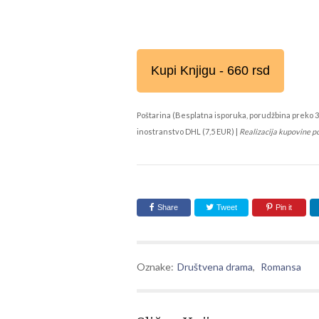
Kupi Knjigu - 660 rsd
Poštarina (Besplatna isporuka, porudžbina preko 3
inostranstvo DHL (7,5 EUR) |
Realizacija kupovine p
Share
Tweet
Pin it
Oznake:
Društvena drama
,
Romansa