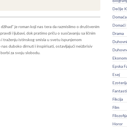
Biografi
Dečije K
Domaća 
Domaći
li džihad” je roman koji nas tera da razmislimo o društvenim
ravdi i ljubavi, dok pratimo priču o suočavanju sa ličnim
Drama
i traženju istinskog smisla u svetu ispunjenom
Duhovni
s duboko dirnuti i inspirisati, ostavljajući neizbrisiv
Duhovno
u borbi za svoju slobodu.
Ekonomi
Epska F
Esej
Ezoterij
Fantast
Fikcija
Film
Filozofij
Horor