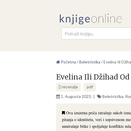
Pretr
Početna
/
Beletristika
/
Evelina Ili Dž
Evelina Ili Džihad 
recenzija
pdf
1. Augusta 2023.
Beletristika
,
Ro
Ova izuzetna priča istražuje sukob izmeđ
pitanja o identitetu, veri i sopstvenom 
unutrašnje bitke i spoljašnje konflikte ml