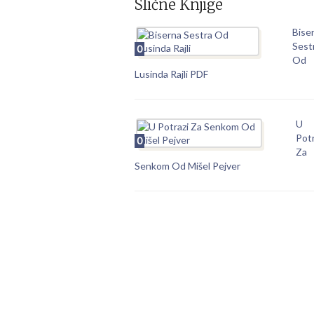
Slične Knjige
Bise
Sest
0
Od
Lusinda Rajli PDF
U
Potr
0
Za
Senkom Od Mišel Pejver