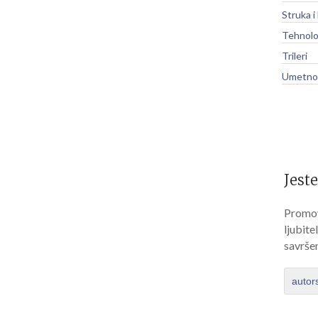
Struka i
Tehnolo
Trileri
Umetnos
Jeste
Promov
ljubite
savrše
autor