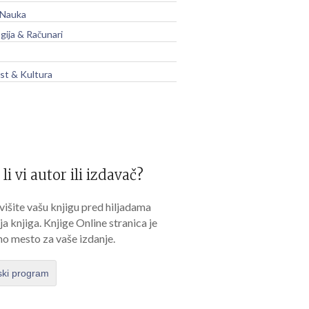
 Nauka
gija & Računari
t & Kultura
 li vi autor ili izdavač?
išite vašu knjigu pred hiljadama
lja knjiga. Knjige Online stranica je
no mesto za vaše izdanje.
ski program