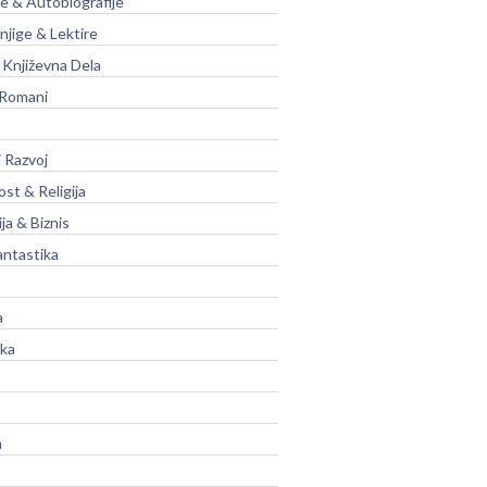
je & Autobiografije
njige & Lektire
Književna Dela
 Romani
 Razvoj
st & Religija
ja & Biznis
antastika
a
ika
a