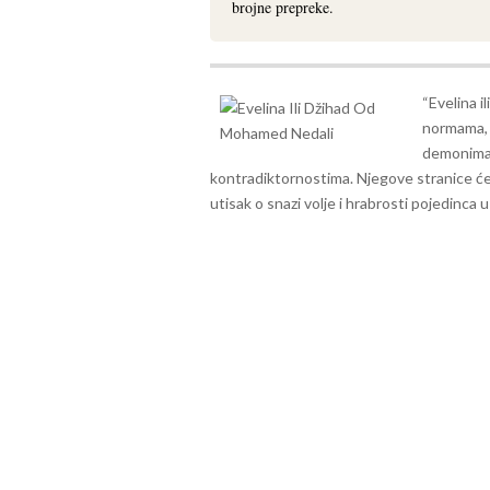
brojne prepreke.
“Evelina i
normama, p
demonima 
kontradiktornostima. Njegove stranice će na
utisak o snazi volje i hrabrosti pojedinca 