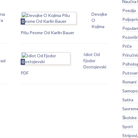
Naučna 
Poezija
rna
Devojke
Poljopri
ra
O
0
Kojima
Popular
Pišu Pesme Od Karlin Bauer
Pozoriš
Priče
Idiot Od
Priručni
azi
Fjodor
0
Psiholog
Dostojevski
PDF
Putovan
Romani
Samopo
Satira
Savreme
Školske
Sport
Stripovi