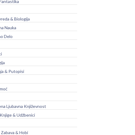
Fantastika
vreda & Biologija
na Nauka
no Delo
ci
ija
ja & Putopisi
moć
na Ljubavna Književnost
 Knjige & Udžbenici
, Zabava & Hobi