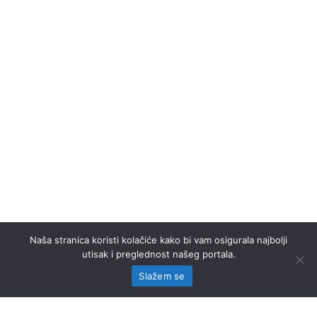
Naša stranica koristi kolačiće kako bi vam osigurala najbolji
utisak i preglednost našeg portala.
Slažem se