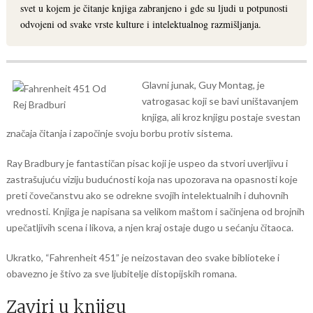
svet u kojem je čitanje knjiga zabranjeno i gde su ljudi u potpunosti
odvojeni od svake vrste kulture i intelektualnog razmišljanja.
Glavni junak, Guy Montag, je
vatrogasac koji se bavi uništavanjem
knjiga, ali kroz knjigu postaje svestan
značaja čitanja i započinje svoju borbu protiv sistema.
Ray Bradbury je fantastičan pisac koji je uspeo da stvori uverljivu i
zastrašujuću viziju budućnosti koja nas upozorava na opasnosti koje
preti čovečanstvu ako se odrekne svojih intelektualnih i duhovnih
vrednosti. Knjiga je napisana sa velikom maštom i sačinjena od brojnih
upečatljivih scena i likova, a njen kraj ostaje dugo u sećanju čitaoca.
Ukratko, “Fahrenheit 451” je neizostavan deo svake biblioteke i
obavezno je štivo za sve ljubitelje distopijskih romana.
Zaviri u knjigu